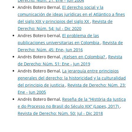
Derecho: Núm. 21: Ene - Jun 2004
Andrés Botero Bernal,
El derecho social y la
comunicación de ideas jurídicas en el Atlántico a fines
del siglo XIX y principios del siglo XX
,
Revista de
Derecho: Núm. 54: Jul - Dic 2020
Andres Botero bernal,
El problema de las
publicaciones universitarias en Colombia
,
Revista de
Derecho: Núm. 45: Ene- Jun 2016
Andrés Botero Bernal,
¿Kelsen en Colombia?
,
Revista
de Derecho: Núm. 51: Ene - Jun 2019
Andrés Botero Bernal,
La jerarquía entre principios
generales del derecho: la historicidad y la culturalidad
del principio de justicia
,
Revista de Derecho: Núm. 23:
Ene - Jun 2005
Andrés Botero Bernal,
Reseña de la “História da Justiça
e do Processo no Brasil do Século XIX” (Lopes, 2017)
,
Revista de Derecho: Núm. 50: Jul - Dic 2018