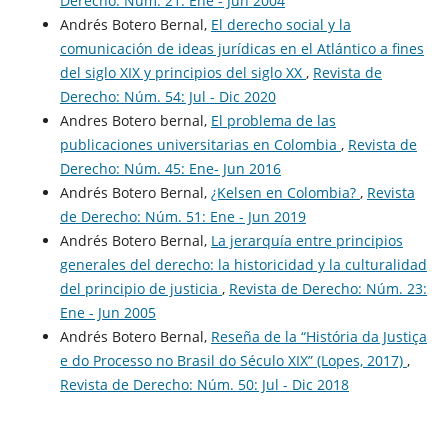
Derecho: Núm. 21: Ene - Jun 2004
Andrés Botero Bernal,
El derecho social y la
comunicación de ideas jurídicas en el Atlántico a fines
del siglo XIX y principios del siglo XX
,
Revista de
Derecho: Núm. 54: Jul - Dic 2020
Andres Botero bernal,
El problema de las
publicaciones universitarias en Colombia
,
Revista de
Derecho: Núm. 45: Ene- Jun 2016
Andrés Botero Bernal,
¿Kelsen en Colombia?
,
Revista
de Derecho: Núm. 51: Ene - Jun 2019
Andrés Botero Bernal,
La jerarquía entre principios
generales del derecho: la historicidad y la culturalidad
del principio de justicia
,
Revista de Derecho: Núm. 23:
Ene - Jun 2005
Andrés Botero Bernal,
Reseña de la “História da Justiça
e do Processo no Brasil do Século XIX” (Lopes, 2017)
,
Revista de Derecho: Núm. 50: Jul - Dic 2018