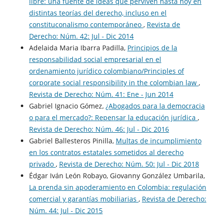
libre: una fuente de ideas que perviven hasta hoy en
distintas teorías del derecho, incluso en el
constituconalismo contemporáneo
,
Revista de
Derecho: Núm. 42: Jul - Dic 2014
Adelaida Maria Ibarra Padilla,
Principios de la
responsabilidad social empresarial en el
ordenamiento jurídico colombiano/Principles of
corporate social responsibility in the colombian law
,
Revista de Derecho: Núm. 41: Ene - Jun 2014
Gabriel Ignacio Gómez,
¿Abogados para la democracia
o para el mercado?: Repensar la educación jurídica
,
Revista de Derecho: Núm. 46: Jul - Dic 2016
Gabriel Ballesteros Pinilla,
Multas de incumplimiento
en los contratos estatales sometidos al derecho
privado
,
Revista de Derecho: Núm. 50: Jul - Dic 2018
Édgar Iván León Robayo, Giovanny González Umbarila,
La prenda sin apoderamiento en Colombia: regulación
comercial y garantías mobiliarias
,
Revista de Derecho:
Núm. 44: Jul - Dic 2015