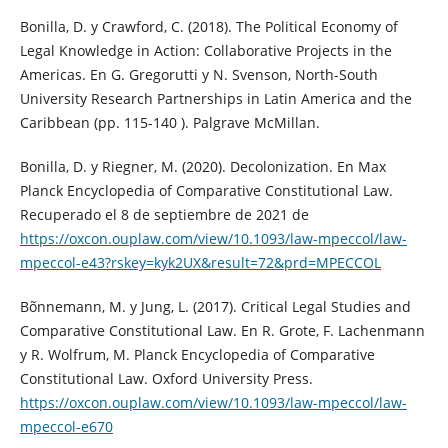
Bonilla, D. y Crawford, C. (2018). The Political Economy of
Legal Knowledge in Action: Collaborative Projects in the
Americas. En G. Gregorutti y N. Svenson, North-South
University Research Partnerships in Latin America and the
Caribbean (pp. 115-140 ). Palgrave McMillan.
Bonilla, D. y Riegner, M. (2020). Decolonization. En Max
Planck Encyclopedia of Comparative Constitutional Law.
Recuperado el 8 de septiembre de 2021 de
https://oxcon.ouplaw.com/view/10.1093/law-mpeccol/law-
mpeccol-e43?rskey=kyk2UX&result=72&prd=MPECCOL
Bõnnemann, M. y Jung, L. (2017). Critical Legal Studies and
Comparative Constitutional Law. En R. Grote, F. Lachenmann
y R. Wolfrum, M. Planck Encyclopedia of Comparative
Constitutional Law. Oxford University Press.
https://oxcon.ouplaw.com/view/10.1093/law-mpeccol/law-
mpeccol-e670