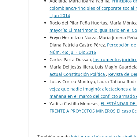
Adelaida Maria Ibarra Padilla,
Principios d
colombiano/Principles of corporate social 
- Jun 2014
Rocio del Pilar Peña Huertas, María Móni
mayoría: El matrimonio igualitario en el
Ervyn Hermilzon Norza, María Jimena Peñal
Diana Patricia Castro Pérez,
Percepción de
Núm. 46: Jul - Dic 2016
Carlos Parra Dussan,
Instrumentos jurídic
María Del Jesús Illera, Luis Magín Guardel
actual Constitución Política
,
Revista de De
Lucas Correa Montoya, Laura Tatiana Rodr
vejez que nadie imaginó: afectaciones a l
mañana en el marco del conflicto armado
Yadira Castillo Meneses,
EL ESTÁNDAR DE 
FRENTE A PROYECTOS MINEROS El caso Ec
También puede
Iniciar una búsqueda de simili