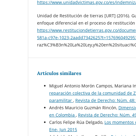
https://www.unidadvictimas.gov.co/es/indemniz
Unidad de Restitución de tierras [URT] (2016). Gu
enfoque diferencial en el proceso de restitución 
https://www.restituciondetierras.gov.co/d
581a-c97e-1023-2aadd7342625?t=1576960492953
raz%C3%B3n%20La%20Ley,y%20en%20situaci%
Artículos similares
Miguel Antonio Morón Campos, Mariana Inés
reparación colectiva de la comunidad de Zi
paramilitar
,
Revista de Derecho: Núm. 48: 
Andrés Mauricio Guzmán Rincón,
Dimensió
en Colombia
,
Revista de Derecho: Núm. 49
Carlos Felipe Rúa Delgado,
Los momentos d
Ene- Jun 2015