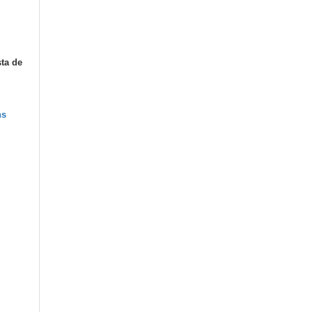
sta de
ns