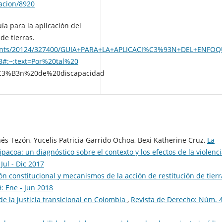
acion/8920
ía para la aplicación del
de tierras.
ocuments/20124/327400/GUIA+PARA+LA+APLICACI%C3%93N+DEL+EN
#:~:text=Por%20tal%20
C3%B3n%20de%20discapacidad
 Tezón, Yucelis Patricia Garrido Ochoa, Bexi Katherine Cruz,
La
pacoa: un diagnóstico sobre el contexto y los efectos de la violenc
Jul - Dic 2017
n constitucional y mecanismos de la acción de restitución de tierr
: Ene - Jun 2018
e la justicia transicional en Colombia
,
Revista de Derecho: Núm. 4