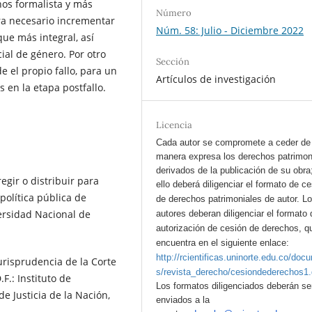
os formalista y más
Número
ra necesario incrementar
Núm. 58: Julio - Diciembre 2022
ue más integral, así
al de género. Por otro
Sección
de el propio fallo, para un
Artículos de investigación
 en la etapa postfallo.
Licencia
Cada autor se compromete a ceder de
manera expresa los derechos patrimon
derivados de la publicación de su obra
regir o distribuir para
ello deberá diligenciar el formato de c
política pública de
de derechos patrimoniales de autor.
L
versidad Nacional de
autores deberan diligenciar el formato 
autorización de cesión de derechos, q
encuentra en el siguiente enlace:
http://rcientificas.uninorte.edu.co/doc
jurisprudencia de la Corte
s/revista_derecho/cesiondederechos1
.: Instituto de
Los formatos diligenciados deberán se
e Justicia de la Nación,
enviados a la