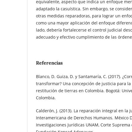
equivalente, aspecto que indica un enfoque men
adaptado la casuística. Sin embargo, se conside
otras medidas reparadoras, para lograr un enfoq
como una mayor aplicación del enfoque diferenci
lado, debería fortalecerse el control judicial des
adecuado y efectivo cumplimiento de las órdenes
Referencias
Blanco, D. Guiza, D. y Santamaría, C. (2017). ¿Cor
transformar? Una concepción de justicia para la 
restitución de tierras en Colombia. Bogotá: Uni
Colombia.
Calderón, J. (2013). La reparación integral en la 
Interamericana de Derechos Humanos. México D.F
Investigaciones Jurídicas UNAM, Corte Suprema d
Fundación Konrad Adenauer.