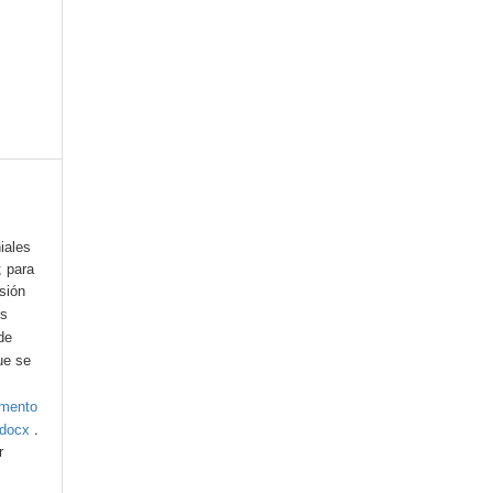
iales
; para
esión
os
de
ue se
umento
.
.docx
r