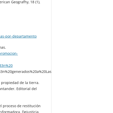
erican Geografhy, 18 (1),
cias-por-departamento
mas.
promocion-
%B3n%20
%B3n%20generados%20a%20Las
 propiedad de la tierra.
ntander. Editorial del
l proceso de restitución
nsformadora. Dejusticia.