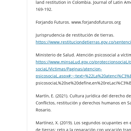
land restitution in Colombia. Journal of Latin Am
169-192.
Forjando Futuros. www.forjandofuturos.org
Jurisprudencia de restitución de tierras.
https://www.restituciondetierras.gov.co/senten
Ministerio de Salud. Atención psicosocial a vícti
https://www.minsaLud.gov.co/proteccionsociaL/
sociaL/Victimas/Paginas/atencion-
psicosociaL.aspx#:~:text=%22La%20atenci%C3
psicosociaL%20se%20defíne,en%20reLaci%C3
Martín, E. (2021). Cultura jurídica del derecho de
Conflictos, restitución y derechos humanos en Sa
Rosario.
Martínez, X. (2019). Los segundos ocupantes en e
de tierras: reto a la reparación con vocación tra