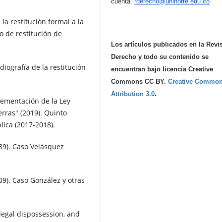
cuenta:
rderecho@uninorte.edu.co
la restitución formal a la
so de restitución de
Los artículos publicados en la Revi
Derecho y todo su contenido se
diografía de la restitución
encuentran bajo licencia Creative
Commons CC BY.
Creative Commo
Attribution 3.0
.
lementación de la Ley
erras" (2019). Quinto
lica (2017-2018).
9). Caso Velásquez
9). Caso González y otras
,legal dispossession, and