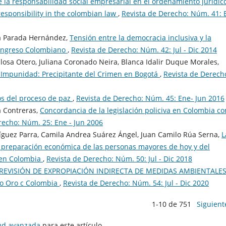
e la responsabilidad social empresarial en el ordenamiento jurídic
responsibility in the colombian law
,
Revista de Derecho: Núm. 41: 
ca Parada Hernández,
Tensión entre la democracia inclusiva y la
 Congreso Colombiano
,
Revista de Derecho: Núm. 42: Jul - Dic 2014
osa Otero, Juliana Coronado Neira, Blanca Idalir Duque Morales,
 Impunidad: Precipitante del Crimen en Bogotá
,
Revista de Derech
os del proceso de paz
,
Revista de Derecho: Núm. 45: Ene- Jun 2016
a Contreras,
Concordancia de la legislación policiva en Colombia co
recho: Núm. 25: Ene - Jun 2006
íguez Parra, Camila Andrea Suárez Ángel, Juan Camilo Rúa Serna,
L
a preparación económica de las personas mayores de hoy y del
 en Colombia
,
Revista de Derecho: Núm. 50: Jul - Dic 2018
REVISIÓN DE EXPROPIACIÓN INDIRECTA DE MEDIDAS AMBIENTALE
o Oro c Colombia
,
Revista de Derecho: Núm. 54: Jul - Dic 2020
1-10 de 751
Siguient
tud avanzada
para este artículo.