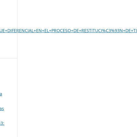
FOQUE+DIFERENCIAL+EN+EL+PROCESO+DE+RESTITUCI%C3%93N+DE+TI
ia
as
3: