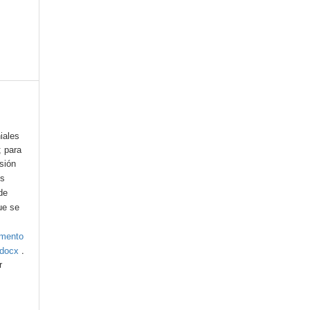
iales
; para
esión
os
de
ue se
umento
.
.docx
r