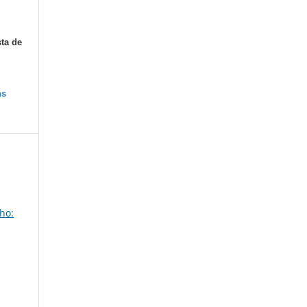
sta de
ns
ho: