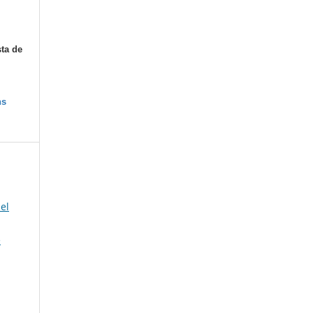
sta de
ns
 el
e