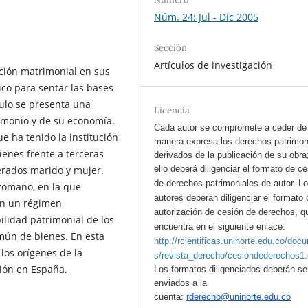
Núm. 24: Jul - Dic 2005
Sección
Artículos de investigación
ución matrimonial en sus
ico para sentar las bases
culo se presenta una
Licencia
rimonio y de su economía.
Cada autor se compromete a ceder de
e ha tenido la institución
manera expresa los derechos patrimon
ienes frente a terceras
derivados de la publicación de su obra
erados marido y mujer.
ello deberá diligenciar el formato de c
de derechos patrimoniales de autor.
L
 romano, en la que
autores deberan diligenciar el formato 
ían un régimen
autorización de cesión de derechos, q
ilidad patrimonial de los
encuentra en el siguiente enlace:
omún de bienes. En esta
http://rcientificas.uninorte.edu.co/doc
los orígenes de la
s/revista_derecho/cesiondederechos1
ción en España.
Los formatos diligenciados deberán se
enviados a la
cuenta:
rderecho@uninorte.edu.co