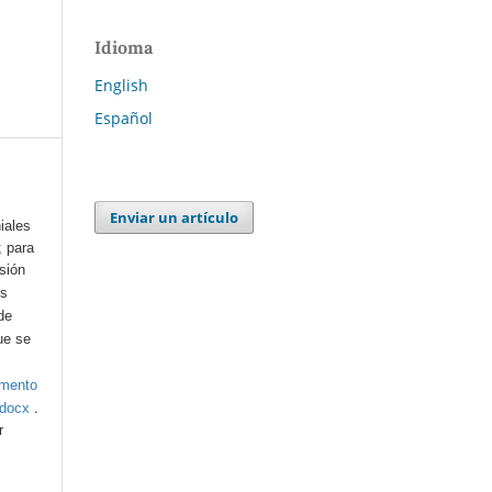
Idioma
English
Español
Enviar un artículo
iales
; para
esión
os
de
ue se
umento
.
.docx
r