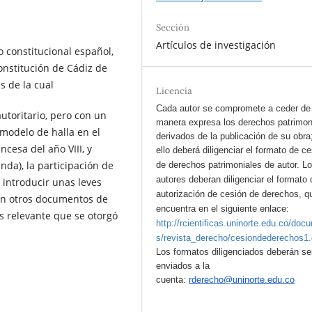
Sección
Artículos de investigación
o constitucional español,
onstitución de Cádiz de
s de la cual
Licencia
Cada autor se compromete a ceder de
utoritario, pero con un
manera expresa los derechos patrimon
modelo de halla en el
derivados de la publicación de su obra
cesa del año VIII, y
ello deberá diligenciar el formato de c
nda), la participación de
de derechos patrimoniales de autor.
L
autores deberan diligenciar el formato 
 introducir unas leves
autorización de cesión de derechos, q
 en otros documentos de
encuentra en el siguiente enlace:
s relevante que se otorgó
http://rcientificas.uninorte.edu.co/doc
s/revista_derecho/cesiondederechos1
Los formatos diligenciados deberán se
enviados a la
cuenta:
rderecho@uninorte.edu.co