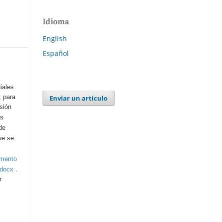
Idioma
English
Español
iales
; para
Enviar un artículo
esión
os
de
ue se
umento
.
.docx
r