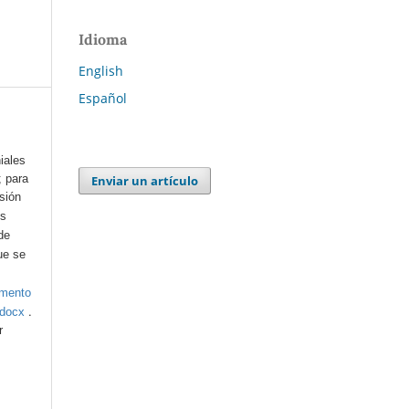
Idioma
English
Español
iales
; para
Enviar un artículo
esión
os
de
ue se
umento
.
.docx
r