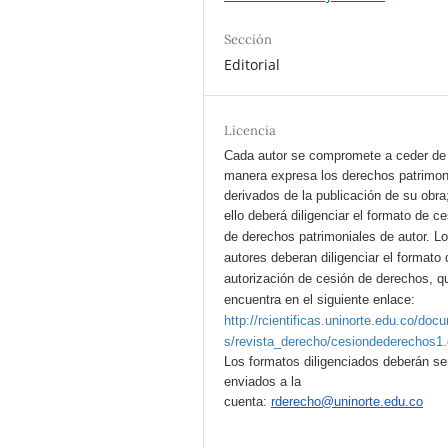
Sección
Editorial
Licencia
Cada autor se compromete a ceder de
manera expresa los derechos patrimon
derivados de la publicación de su obra
ello deberá diligenciar el formato de c
de derechos patrimoniales de autor.
L
autores deberan diligenciar el formato 
autorización de cesión de derechos, q
encuentra en el siguiente enlace:
http://rcientificas.uninorte.edu.co/doc
s/revista_derecho/cesiondederechos1
Los formatos diligenciados deberán se
enviados a la
cuenta:
rderecho@uninorte.edu.co