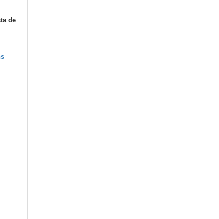
sta de
ns