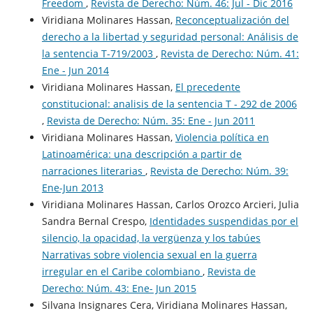
Freedom
,
Revista de Derecho: Núm. 46: Jul - Dic 2016
Viridiana Molinares Hassan,
Reconceptualización del
derecho a la libertad y seguridad personal: Análisis de
la sentencia T-719/2003
,
Revista de Derecho: Núm. 41:
Ene - Jun 2014
Viridiana Molinares Hassan,
El precedente
constitucional: analisis de la sentencia T - 292 de 2006
,
Revista de Derecho: Núm. 35: Ene - Jun 2011
Viridiana Molinares Hassan,
Violencia política en
Latinoamérica: una descripción a partir de
narraciones literarias
,
Revista de Derecho: Núm. 39:
Ene-Jun 2013
Viridiana Molinares Hassan, Carlos Orozco Arcieri, Julia
Sandra Bernal Crespo,
Identidades suspendidas por el
silencio, la opacidad, la vergüenza y los tabúes
Narrativas sobre violencia sexual en la guerra
irregular en el Caribe colombiano
,
Revista de
Derecho: Núm. 43: Ene- Jun 2015
Silvana Insignares Cera, Viridiana Molinares Hassan,