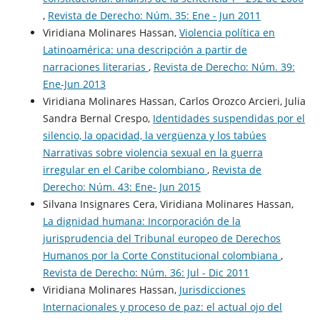
,
Revista de Derecho: Núm. 35: Ene - Jun 2011
Viridiana Molinares Hassan,
Violencia política en
Latinoamérica: una descripción a partir de
narraciones literarias
,
Revista de Derecho: Núm. 39:
Ene-Jun 2013
Viridiana Molinares Hassan, Carlos Orozco Arcieri, Julia
Sandra Bernal Crespo,
Identidades suspendidas por el
silencio, la opacidad, la vergüenza y los tabúes
Narrativas sobre violencia sexual en la guerra
irregular en el Caribe colombiano
,
Revista de
Derecho: Núm. 43: Ene- Jun 2015
Silvana Insignares Cera, Viridiana Molinares Hassan,
La dignidad humana: Incorporación de la
jurisprudencia del Tribunal europeo de Derechos
Humanos por la Corte Constitucional colombiana
,
Revista de Derecho: Núm. 36: Jul - Dic 2011
Viridiana Molinares Hassan,
Jurisdicciones
Internacionales y proceso de paz: el actual ojo del