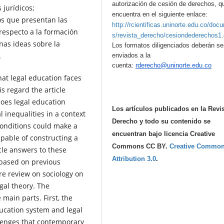
autorización de cesión de derechos, q
 jurídicos;
encuentra en el siguiente enlace:
os que presentan las
http://rcientificas.uninorte.edu.co/doc
respecto a la formación
s/revista_derecho/cesiondederechos1
nas ideas sobre la
Los formatos diligenciados deberán se
.
enviados a la
cuenta:
rderecho@uninorte.edu.co
hat legal education faces
is regard the article
does legal education
Los artículos publicados en la Revi
l inequalities in a context
Derecho y todo su contenido se
conditions could make a
encuentran bajo licencia Creative
apable of constructing a
Commons CC BY.
Creative Commo
cle answers to these
Attribution 3.0
.
 based on previous
re review on sociology on
egal theory. The
main parts. First, the
ducation system and legal
llenges that contemporary