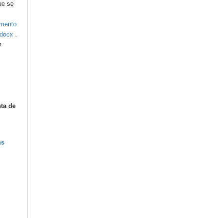
ue se
umento
.
.docx
r
sta de
ns