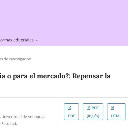
ormas editoriales
os de investigación
a o para el mercado?: Repensar la
PDF
PDF
(Inglés)
HTML
as Universidad de Antioquia,
 Facultad.