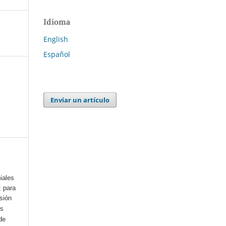
Idioma
English
Español
Enviar un artículo
iales
; para
esión
os
de