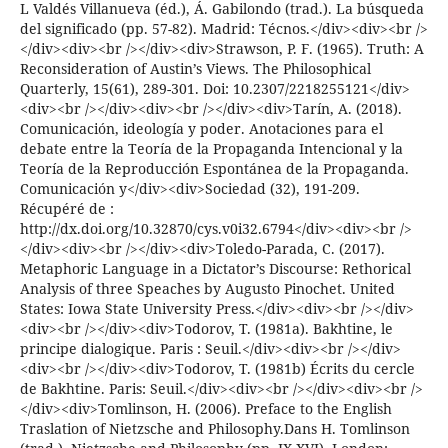
L Valdés Villanueva (éd.), Á. Gabilondo (trad.). La búsqueda
del significado (pp. 57-82). Madrid: Técnos.</div><div><br />
</div><div><br /></div><div>Strawson, P. F. (1965). Truth: A
Reconsideration of Austin’s Views. The Philosophical
Quarterly, 15(61), 289-301. Doi: 10.2307/2218255121</div>
<div><br /></div><div><br /></div><div>Tarín, A. (2018).
Comunicación, ideología y poder. Anotaciones para el
debate entre la Teoría de la Propaganda Intencional y la
Teoría de la Reproducción Espontánea de la Propaganda.
Comunicación y</div><div>Sociedad (32), 191-209.
Récupéré de :
http://dx.doi.org/10.32870/cys.v0i32.6794</div><div><br />
</div><div><br /></div><div>Toledo-Parada, C. (2017).
Metaphoric Language in a Dictator’s Discourse: Rethorical
Analysis of three Speaches by Augusto Pinochet. United
States: Iowa State University Press.</div><div><br /></div>
<div><br /></div><div>Todorov, T. (1981a). Bakhtine, le
principe dialogique. Paris : Seuil.</div><div><br /></div>
<div><br /></div><div>Todorov, T. (1981b) Écrits du cercle
de Bakhtine. Paris: Seuil.</div><div><br /></div><div><br />
</div><div>Tomlinson, H. (2006). Preface to the English
Traslation of Nietzsche and Philosophy.Dans H. Tomlinson