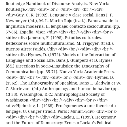
Routledge Handbook of Discourse Analysis. New York:
Routledge.</div><div><br /></div><div><br /></div>
<div>Guy, G. R. (1992). Lenguaje y clase social. Dans J. F.
Newmeyer (éd.), M. L. Martín Rojo (trad.). Panorama de la
lingüística moderna. El lenguaje: contexto sociocultural (pp.
57-86). España: Visor.</div><div><br /></div><div><br />
</div><div>Jameson, F. (1998). Estudios culturales.
Reflexiones sobre multiculturalismo. M. Frigoyen (trad.).
Buenos Aires: Paidós.</div><div><br /></div><div><br />
</div><div>Hymes, D. (1972). Models of the Interaction of
Language and Social Life. Dans J. Gumperz et D. Hymes
(éd.) Directions in Socio-Linguistics: the Etnography of
Communication (pp. 35-71). Nueva York: Academic Press.
</div><div><br /></div><div><br /></div><div>Hymes, D.
(1962). The Ethnography of Speaking. Dans T. Gladwin et W.
C. Sturtevant (éd.) Anthropology and human behavior (pp.
13-53). Washington, D.C.: Anthropological Society of
Washington.</div><div><br /></div><div><br /></div>
<div>Hjelmslev, L. (1968). Prolégomenès à une théorie du
langage. U. Canger (trad.). Paris : Minuit.</div><div><br />
</div><div><br /></div><div>Laclau, E. (1999). Hegemony
and the Future of Democracy: Ernesto Laclau’s Political