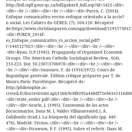
http://bdl.oqlf.gouv.qc.ca/bdl/gabarit_bdl.asp?id=5421</div>
<div><br /></div><div><br /></div><div>Puren, C. (2014).
Enfoque comunicativo versus enfoque orientado a la accio?
n social. Les Cahiers du GÉRES, (7), 104-120. Récupéré
de:https://www.christianpuren.com/app/download/11915730127
<div>PUREN_2014f-
es_Enfoque_comunicativo_vs_accion_social.pdf?
t=1441127021</div><div><br /></div><div><br /></div>
<div>Ryan, O.P (1945). Propaganda of Organized Economic
Groups. The American Catholic Sociological Review., 6(4),
213-223. Doi: 10.2307/3706978</div><div><br /></div><div>
<br /></div><div>Saussure, F. de (1916/1972). Cours de
linguistique générale. Édition critique préparée par T. de
Mauro.Paris: Payothèque. Récupéré de:
http://philosophie.ac-
creteil.fr/docrestreint.api/1568/9c8f8295a448df75e861e1116d0
<div>texte_entier.pdf</div><div><br /></div><div><br />
</div><div>Searle, J. (1995). Taxonomía de los actos
ilocucionarios. Dans M. L Valdés Villanueva(éd.), Á.
Gabilondo (trad.). La búsqueda del significado (pp. 449-
476). Madrid: Técnos.</div><div><br /></div><div><br />
</div><div>Strawson, P. F. (1995). Sobre el referir. Dans M.