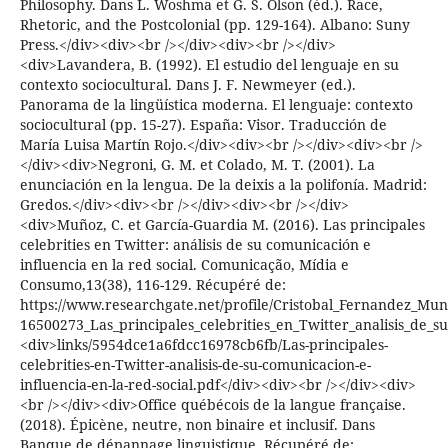
Philosophy. Dans L. Woshma et G. S. Olson (éd.). Race,
Rhetoric, and the Postcolonial (pp. 129-164). Albano: Suny
Press.</div><div><br /></div><div><br /></div>
<div>Lavandera, B. (1992). El estudio del lenguaje en su
contexto sociocultural. Dans J. F. Newmeyer (ed.).
Panorama de la lingüística moderna. El lenguaje: contexto
sociocultural (pp. 15-27). España: Visor. Traducción de
María Luisa Martín Rojo.</div><div><br /></div><div><br />
</div><div>Negroni, G. M. et Colado, M. T. (2001). La
enunciación en la lengua. De la deixis a la polifonía. Madrid:
Gredos.</div><div><br /></div><div><br /></div>
<div>Muñoz, C. et García-Guardia M. (2016). Las principales
celebrities en Twitter: análisis de su comunicación e
influencia en la red social. Comunicação, Mídia e
Consumo,13(38), 116-129. Récupéré de:
https://www.researchgate.net/profile/Cristobal_Fernandez_Mun
16500273_Las_principales_celebrities_en_Twitter_analisis_de_su
<div>links/5954dce1a6fdcc16978cb6fb/Las-principales-
celebrities-en-Twitter-analisis-de-su-comunicacion-e-
influencia-en-la-red-social.pdf</div><div><br /></div><div>
<br /></div><div>Office québécois de la langue française.
(2018). Épicène, neutre, non binaire et inclusif. Dans
Banque de dépannage linguistique. Récupéré de: