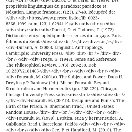
<div><br /></div><div>Ducrot, O. et Carel, M. (1999). Les
propriétés linguistiques du paradoxe: paradoxe et
Négation. Langue française, (123), 27-40. Récupéré de:
</div><div>https://www.persee.fr/doc/lfr_0023-
8368_1999_num_123_1_6294119</div><div><br /></div>
<div><br /></div><div>Ducrot, O. et Todorov, T. (1972).
Dictionaire encyclopédique des sciences du langage. Paris :
Éditions du Seuil.</div><div><br /></div><div><br /></div>
<div>Duranti, A. (2000). Lingüistic Anthropology.
Cambrigde: University Press.</div><div><br /></div><div>
<br /></div><div>Frege, G. (1948). Sense and Reference.
The Philosophical Review, 57(3), 209-230. Doi:
10.2307/2181485</div><div><br /></div><div><br /></div>
<div>Foucault, M. (2001a). The Subject and Power. Dans H.
Dreyfus y P. Rabinow (éd.). Michel Foucault. Beyond
Structuralism and Hermeneutics (pp. 208-229). Chicago:
Chicago University Press.</div><div><br /></div><div><br />
</div><div>Foucault, M. (2001b). Discipline and Punish: The
Birth of the Prison. A. Sherindan (trad.). United States:
Random House.</div><div><br /></div><div><br /></div>
<div>Foucault, M. (1999). Estética, ética y hermenéutica. Á.
Gabilondo (trad.). Barcelona: Paidós.</div><div><br /></div>
<div><br /></div><div>Gee, P. et Handford, M. (2016). The