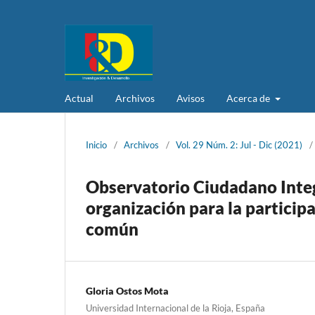
Actual
Archivos
Avisos
Acerca de
Inicio
/
Archivos
/
Vol. 29 Núm. 2: Jul - Dic (2021)
/
Observatorio Ciudadano Integ
organización para la particip
común
Gloria Ostos Mota
Universidad Internacional de la Rioja, España