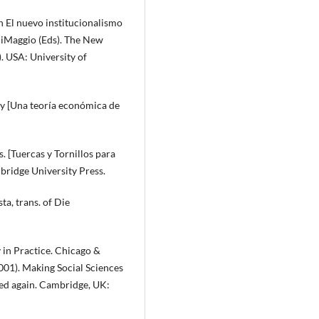
n El nuevo institucionalismo
. DiMaggio (Eds). The New
). USA: University of
y [Una teoría económica de
s. [Tuercas y Tornillos para
mbridge University Press.
ta, trans. of Die
 in Practice. Chicago &
001). Making Social Sciences
eed again. Cambridge, UK: