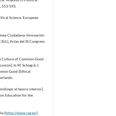
, 553-593.
litical Science. European
. Línea Ciudadana: Innovación
Ed.), Actas del III Congreso
o a Culture of Common Good
 común]. In M. Schlag & J.
ommon Good (Ethical
erlands.
ndizaje: el tesoro interior].
on Education for the
la (
https://www.rae.es/)
.