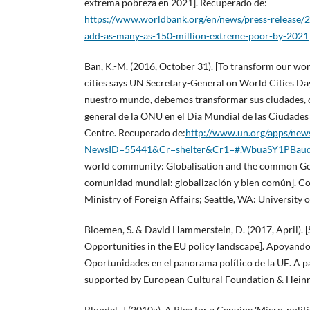
extrema pobreza en 2021]. Recuperado de:
https://www.worldbank.org/en/news/press-release/
add-as-many-as-150-million-extreme-poor-by-2021
Ban, K.-M. (2016, October 31). [To transform our wor
cities says UN Secretary-General on World Cities Da
nuestro mundo, debemos transformar sus ciudades, d
general de la ONU en el Día Mundial de las Ciudade
Centre. Recuperado de:
http://www.un.org/apps/news
NewsID=55441&Cr=shelter&Cr1=#.WbuaSY1PBau
world community: Globalisation and the common G
comunidad mundial: globalización y bien común]. C
Ministry of Foreign Affairs; Seattle, WA: University 
Bloemen, S. & David Hammerstein, D. (2017, April).
Opportunities in the EU policy landscape]. Apoyand
Oportunidades en el panorama político de la UE. 
supported by European Cultural Foundation & Heinri
Blondel. J (2010a). A Plea for a Genuine 'Micro-politic