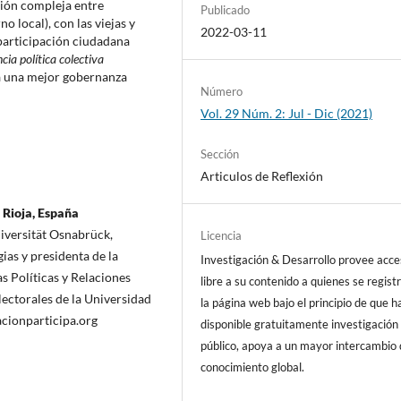
ción compleja entre
Publicado
 local), con las viejas y
2022-03-11
 participación ciudadana
ncia política colectiva
ia una mejor gobernanza
Número
Vol. 29 Núm. 2: Jul - Dic (2021)
Sección
Articulos de Reflexión
 Rioja, España
iversität Osnabrück,
Licencia
ias y presidenta de la
Investigación & Desarrollo provee acc
s Políticas y Relaciones
libre a su contenido a quienes se regist
ctorales de la Universidad
la página web bajo el principio de que h
acionparticipa.org
disponible gratuitamente investigación 
público, apoya a un mayor intercambio
conocimiento global.