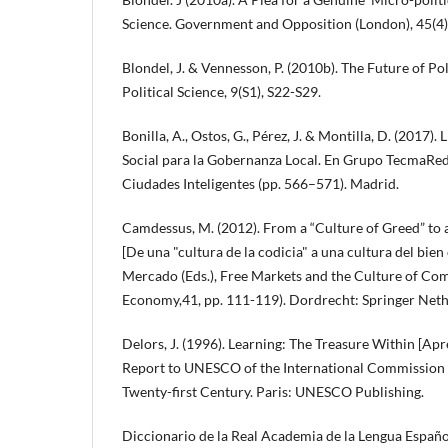
Science. Government and Opposition (London), 45(4)
Blondel, J. & Vennesson, P. (2010b). The Future of Po
Political Science, 9(S1), S22-S29.
Bonilla, A., Ostos, G., Pérez, J. & Montilla, D. (2017)
Social para la Gobernanza Local. En Grupo TecmaRed (
Ciudades Inteligentes (pp. 566–571). Madrid.
Camdessus, M. (2012). From a “Culture of Greed” t
[De una "cultura de la codicia" a una cultura del bien
Mercado (Eds.), Free Markets and the Culture of C
Economy,41, pp. 111-119). Dordrecht: Springer Neth
Delors, J. (1996). Learning: The Treasure Within [Apre
Report to UNESCO of the International Commission 
Twenty-first Century. Paris: UNESCO Publishing.
Diccionario de la Real Academia de la Lengua Españo