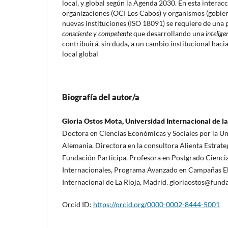
local, y global según la Agenda 2030. En esta interac
organizaciones (OCI Los Cabos) y organismos (gobierno
nuevas instituciones (ISO 18091) se requiere de una
consciente y competente
que desarrollando una
intelige
contribuirá, sin duda, a un cambio institucional hac
local global
Biografía del autor/a
Gloria Ostos Mota, Universidad Internacional de la
Doctora en Ciencias Económicas y Sociales por la Un
Alemania. Directora en la consultora Alienta Estrateg
Fundación Participa. Profesora en Postgrado Ciencia
Internacionales, Programa Avanzado en Campañas Ele
Internacional de La Rioja, Madrid. gloriaostos@fund
Orcid ID:
https://orcid.org/0000-0002-8444-5001