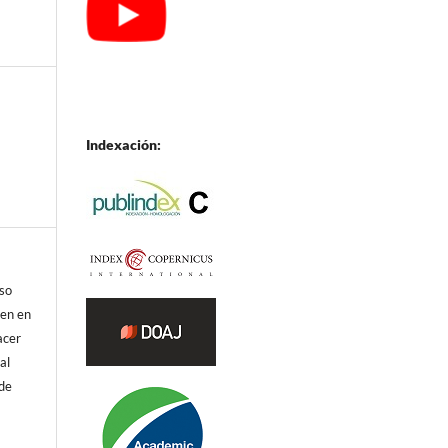
Indexación:
eso
ren en
acer
al
 de