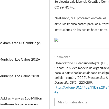
Se ejecuta bajo Licencia Creative Co
CC BY-NC 4.0.
Ni el envío, ni el procesamiento de los
artículos implica costos para los autore
instituciones de las cuales hacen parte.
 Rackham, trans.). Cambridge,
Cómo citar
 Municipal Los Cabos 2015-
Observatorio Ciudadano Integral (OCI)
Cabos: un nuevo modelo de organizaci
para la participación ciudadana en el g
 Municipal Los Cabos 2018-
del bien común. (2022).
Investigación &
Desarrollo
,
29
(2), 223-259.
https://doi.org/10.14482/INDES.29.2
42
 Add as Many as 150 Million
Más formatos de cita
millones las personas en