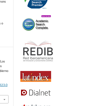
mmons
s o
 Los
ón
obierno
.323.0