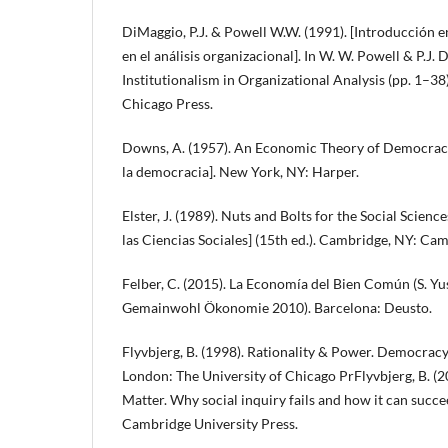
DiMaggio, P.J. & Powell W.W. (1991). [Introducción e
en el análisis organizacional]. In W. W. Powell & P.J
Institutionalism in Organizational Analysis (pp. 1–38
Chicago Press.
Downs, A. (1957). An Economic Theory of Democrac
la democracia]. New York, NY: Harper.
Elster, J. (1989). Nuts and Bolts for the Social Science
las Ciencias Sociales] (15th ed.). Cambridge, NY: Ca
Felber, C. (2015). La Economía del Bien Común (S. Yus
Gemainwohl Ökonomie 2010). Barcelona: Deusto.
Flyvbjerg, B. (1998). Rationality & Power. Democracy
London: The University of Chicago PrFlyvbjerg, B. (2
Matter. Why social inquiry fails and how it can succ
Cambridge University Press.