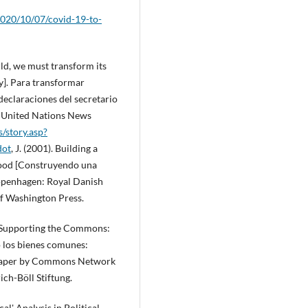
2020/10/07/covid-19-to-
ld, we must transform its
y]. Para transformar
eclaraciones del secretario
s United Nations News
/story.asp?
dot
, J. (2001). Building a
ood [Construyendo una
openhagen: Royal Danish
of Washington Press.
 [Supporting the Commons:
o los bienes comunes:
A paper by Commons Network
ch-Böll Stiftung.
al' Analysis in Political