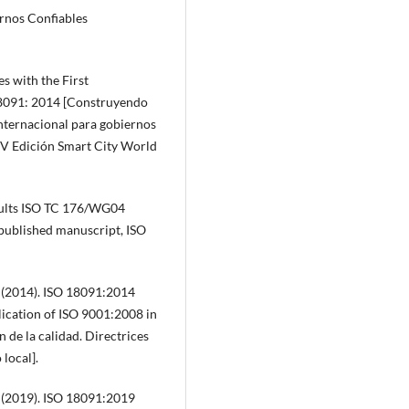
ernos Confiables
s with the First
18091: 2014 [Construyendo
internacional para gobiernos
IV Edición Smart City World
sults ISO TC 176/WG04
published manuscript, ISO
. (2014). ISO 18091:2014
ication of ISO 9001:2008 in
de la calidad. Directrices
local].
. (2019). ISO 18091:2019