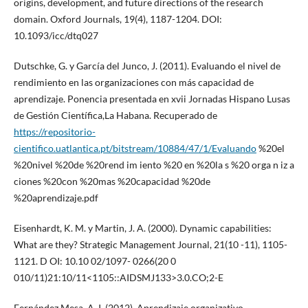
origins, development, and future directions of the research
domain. Oxford Journals, 19(4), 1187-1204. DOI:
10.1093/icc/dtq027
Dutschke, G. y García del Junco, J. (2011). Evaluando el nivel de
rendimiento en las organizaciones con más capacidad de
aprendizaje. Ponencia presentada en xvii Jornadas Hispano Lusas
de Gestión Científica,La Habana. Recuperado de
https://repositorio-
cientifico.uatlantica.pt/bitstream/10884/47/1/Evaluando
%20el
%20nivel %20de %20rend im iento %20 en %20la s %20 orga n iz a
ciones %20con %20mas %20capacidad %20de
%20aprendizaje.pdf
Eisenhardt, K. M. y Martin, J. A. (2000). Dynamic capabilities:
What are they? Strategic Management Journal, 21(10 -11), 1105-
1121. D OI: 10.10 02/1097- 0266(20 0
010/11)21:10/11<1105::AIDSMJ133>3.0.CO;2-E
Fernández Mesa, A. I. (2012). Aprendizaje organizativo,