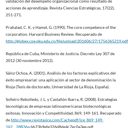
validación del desempeño organizacional como resultado de
acciones de aprendizaje. Revista Ciencias Estratégicas, 17(22),
251-271.
Prahalad, C. K. y Hamel, G. (1990). The core competence of the
corporation. Harvard Business Review. Recuperado de
http://globex.coe.pku.edu.cn/file/upload/201606/27/1756365219.pdf
República de Cuba, Ministerio de Justicia. Decreto Ley 307 de
2012 (30 noviembre 2012).
Sáinz Ochoa, A. (2001). Análisis de los factores explicativos del
éxito empresarial: una aplicación al sector de denominación la
Rioja (Tesis de doctorado, Universidad de La Rioja, España).
Solleiro Rebolledo, J. L. y Castañón Ibarra, R. (2008). Estrategias
tecnológicas de empresas latinoamericanas biotecnológicas
exitosas. Innovación y Competitividad, 869, 149-161. Recuperado
de
http://www.revistasice.com/Cachepdf/ice_869_149-
162__28B36a
bb73b9efe326d8de4c7ec0a3ee.pdf