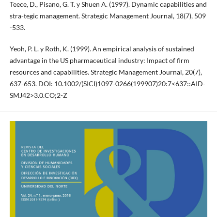
Teece, D., Pisano, G. T. y Shuen A. (1997). Dynamic capabilities and
stra-tegic management. Strategic Management Journal, 18(7), 509
-533.
Yeoh, P. L. y Roth, K. (1999). An empirical analysis of sustained
advantage in the US pharmaceutical industry: Impact of firm
resources and capabilities. Strategic Management Journal, 20(7),
637-653. DOI: 10.1002/(SICI)1097-0266(199907)20:7<637::AID-
SMJ42>3.0.CO;2-Z