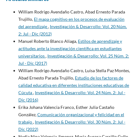
William Rodrigo Avendaño Castro, Abad Ernesto Parada
Trujillo,
El mapa cognitivo en los procesos de evaluación
del aprendizaje
,
Investigación & Desarrollo: Vol. 20 Núm.
2: Jul - Dic (2012)
Manuel Roberto Blanco Aliaga,
Estilos de aprendizaje y
actitudes ante la investigación científica en estudiantes
universitarios
,
Investigación & Desarrollo: Vol. 25 Núm. 2:
Jul - Dic (2017)
William Rodrigo Avendaño Castro, Luisa Stella Paz Montes,
Abad Ernesto Parada Trujillo,
Estudio de los factores de
calidad educativa en diferentes instituciones educativas de
Cúcuta
,
Investigación & Desarrollo: Vol. 24 Núm. 2: Jul -
Dic (2016)
Erika Johana Valencia Franco, Esther Julia Castaño
González,
Comunicación organizacional y felicidad en el
trabajo
,
Investigación & Desarrollo: Vol. 30 Núm. 2: Jul -
Dic (2022)
Nydia Nina Valencia Jimenez, Maria Aurora Carrillo Gullo,