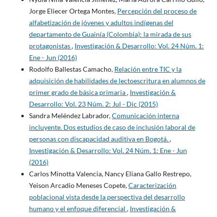
Jorge Eliecer Ortega Montes,
Percepción del proceso de
alfabetización de jóvenes y adultos indígenas del
departamento de Guainía (Colombia): la mirada de sus
protagonistas
,
Investigación & Desarrollo: Vol. 24 Núm. 1:
Ene - Jun (2016)
Rodolfo Ballestas Camacho,
Relación entre TIC y la
adquisición de habilidades de lectoescritura en alumnos de
primer grado de básica primaria
,
Investigación &
Desarrollo: Vol. 23 Núm. 2: Jul - Dic (2015)
Sandra Meléndez Labrador,
Comunicación interna
incluyente. Dos estudios de caso de inclusión laboral de
personas con discapacidad auditiva en Bogotá.
,
Investigación & Desarrollo: Vol. 24 Núm. 1: Ene - Jun
(2016)
Carlos Minotta Valencia, Nancy Eliana Gallo Restrepo,
Yeison Arcadio Meneses Copete,
Caracterización
poblacional vista desde la perspectiva del desarrollo
humano y el enfoque diferencial
,
Investigación &