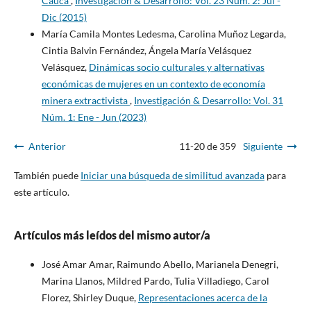
Cauca
,
Investigación & Desarrollo: Vol. 23 Núm. 2: Jul -
Dic (2015)
María Camila Montes Ledesma, Carolina Muñoz Legarda,
Cintia Balvin Fernández, Ángela María Velásquez
Velásquez,
Dinámicas socio culturales y alternativas
económicas de mujeres en un contexto de economía
minera extractivista
,
Investigación & Desarrollo: Vol. 31
Núm. 1: Ene - Jun (2023)
Anterior
11-20 de 359
Siguiente
También puede
Iniciar una búsqueda de similitud avanzada
para
este artículo.
Artículos más leídos del mismo autor/a
José Amar Amar, Raimundo Abello, Marianela Denegri,
Marina Llanos, Mildred Pardo, Tulia Villadiego, Carol
Florez, Shirley Duque,
Representaciones acerca de la