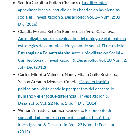
Sandra Carolina Pulido Chaparro,
Las diferentes
aproximaciones al estudio de los barrios en las ciencias
sociales
,
Investigación & Desarrollo: Vol. 24 Núm. 2: Jul -
Dic (2016)
Claudia Helena Beltrán Romero, Jair Vega Casanova,
Aprendizajes sobre la evaluación del diálogo y el debate en
estrategias de comunicación y cambio social. El caso de la
Estrategia de Eduentretenimiento + Movilización Social =
Cambio Social
,
Investigación & Desarrollo: Vol. 20 Núm. 2:
Jul - Dic (2012)
Carlos Minotta Valencia, Nancy Eliana Gallo Restrepo,
Yeison Arcadio Meneses Copete,
Caracterización
poblacional vista desde la perspectiva del desarrollo
humano y el enfoque diferencial
,
Investigación &
Desarrollo: Vol. 22 Núm. 2: Jul - Dic (2014)
Willian Alfredo Chapman Quevedo,
El concepto de
sociabilidad como referente del análisis histórico
,
Investigación & Desarrollo: Vol. 23 Núm. 1: Ene - Jun
(2015)