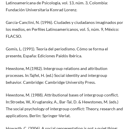
Latinoamericana de Psicología, vol. 13, núm. 3, Colombia:
Fundación Universitaria Konrad Lorenz.
García-Canclini, N. (1996). Ciudades y ciudadanos imaginados por
los medios, en Perfiles Latinoamericanos, vol. 5, núm. 9, México:
FLACSO.
Gomis, L. (1991). Teoría del periodismo. Cómo se forma el
presente, España: Ediciones Paidós Ibérica.
Hewstone, M.(1982). Intergroup relations and attribution
processes. In:Tajfel, H. (ed.) Social identity and intergroup
behavior. Cambridge: Cambridge University Press.
Hewstone, M. (1988). Attributional bases of intergroup conflict.
In:Stroebe, W., Kruglansky, A., Bar-Tal, D. & Hewstones, M. (eds.)
The social psychology of intergroup conflict: Theory, research and
applications. Berlín: Springer-Verlat.
Howarth, C. (2006). A social representation is not a quiet thing: