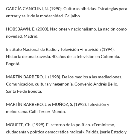
GARCÍA CANCLINI, N. (1990). Culturas híbridas. Estrategias para
entrar y salir de la modernidad. Grijalbo.
HOBSBAWN, E. (2000). Naciones y nacionalismo. La nación como
novedad. Madrid.
Instituto Nacional de Radio y Televisión –inravisión (1994).
Historia de una travesía. 40 años de la televisión en Colombia.
Bogotá.
MARTÍN BARBERO, J. (1998). De los medios a las mediaciones.
Comunicación, cultura y hegemonía. Convenio Andrés Bello,
Santa Fe de Bogotá.
MARTÍN BARBERO, J. & MUÑOZ, S. (1992). Televisión y
melodrama. Cali: Tercer Mundo.
MOUFFE, Ch. (1999). El retorno de lo político. «Feminismo,
ciudadanía y política democrática radical». Paidós. (serie Estado y