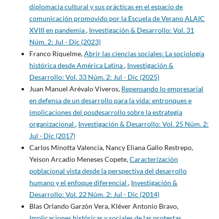
diplomacia cultural y sus prácticas en el espacio de
comunicación promovido por la Escuela de Verano ALAIC
XVIII en pandemia
,
Investigación & Desarrollo: Vol. 31
Núm. 2: Jul - Dic (2023)
Franco Riquelme,
Abrir las ciencias sociales: La sociología
histórica desde América Latina
,
Investigación &
Desarrollo: Vol. 33 Núm. 2: Jul - Dic (2025)
Juan Manuel Arévalo Viveros,
Repensando lo empresarial
en defensa de un desarrollo para la vida: entronques e
implicaciones del posdesarrollo sobre la estrategia
organizacional
,
Investigación & Desarrollo: Vol. 25 Núm. 2:
Jul - Dic (2017)
Carlos Minotta Valencia, Nancy Eliana Gallo Restrepo,
Yeison Arcadio Meneses Copete,
Caracterización
poblacional vista desde la perspectiva del desarrollo
humano y el enfoque diferencial
,
Investigación &
Desarrollo: Vol. 22 Núm. 2: Jul - Dic (2014)
Blas Orlando Garzón Vera, Kléver Antonio Bravo,
Implicaciones históricas y sociales de las protestas