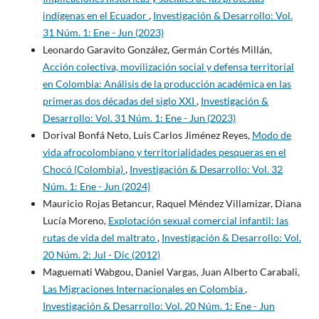
indígenas en el Ecuador
,
Investigación & Desarrollo: Vol.
31 Núm. 1: Ene - Jun (2023)
Leonardo Garavito González, Germán Cortés Millán,
Acción colectiva, movilización social y defensa territorial
en Colombia: Análisis de la producción académica en las
primeras dos décadas del siglo XXI
,
Investigación &
Desarrollo: Vol. 31 Núm. 1: Ene - Jun (2023)
Dorival Bonfá Neto, Luis Carlos Jiménez Reyes,
Modo de
vida afrocolombiano y territorialidades pesqueras en el
Chocó (Colombia)
,
Investigación & Desarrollo: Vol. 32
Núm. 1: Ene - Jun (2024)
Mauricio Rojas Betancur, Raquel Méndez Villamizar, Diana
Lucía Moreno,
Explotación sexual comercial infantil: las
rutas de vida del maltrato
,
Investigación & Desarrollo: Vol.
20 Núm. 2: Jul - Dic (2012)
Maguemati Wabgou, Daniel Vargas, Juan Alberto Carabali,
Las Migraciones Internacionales en Colombia
,
Investigación & Desarrollo: Vol. 20 Núm. 1: Ene - Jun