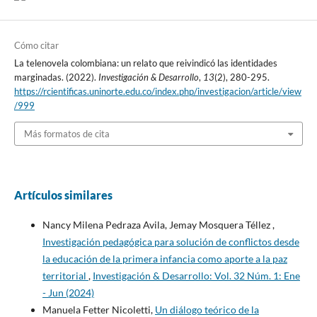
Cómo citar
La telenovela colombiana: un relato que reivindicó las identidades
marginadas. (2022).
Investigación & Desarrollo
,
13
(2), 280-295.
https://rcientificas.uninorte.edu.co/index.php/investigacion/article/view
/999
Más formatos de cita
Artículos similares
Nancy Milena Pedraza Avila, Jemay Mosquera Téllez ,
Investigación pedagógica para solución de conflictos desde
la educación de la primera infancia como aporte a la paz
territorial
,
Investigación & Desarrollo: Vol. 32 Núm. 1: Ene
- Jun (2024)
Manuela Fetter Nicoletti,
Un diálogo teórico de la