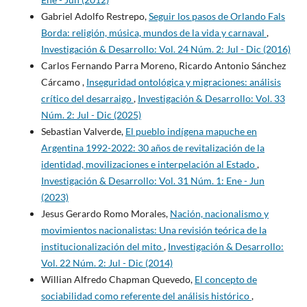
Gabriel Adolfo Restrepo,
Seguir los pasos de Orlando Fals
Borda: religión, música, mundos de la vida y carnaval
,
Investigación & Desarrollo: Vol. 24 Núm. 2: Jul - Dic (2016)
Carlos Fernando Parra Moreno, Ricardo Antonio Sánchez
Cárcamo ,
Inseguridad ontológica y migraciones: análisis
crítico del desarraigo
,
Investigación & Desarrollo: Vol. 33
Núm. 2: Jul - Dic (2025)
Sebastian Valverde,
El pueblo indígena mapuche en
Argentina 1992-2022: 30 años de revitalización de la
identidad, movilizaciones e interpelación al Estado
,
Investigación & Desarrollo: Vol. 31 Núm. 1: Ene - Jun
(2023)
Jesus Gerardo Romo Morales,
Nación, nacionalismo y
movimientos nacionalistas: Una revisión teórica de la
institucionalización del mito
,
Investigación & Desarrollo:
Vol. 22 Núm. 2: Jul - Dic (2014)
Willian Alfredo Chapman Quevedo,
El concepto de
sociabilidad como referente del análisis histórico
,