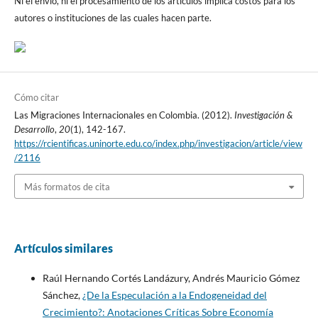
Ni el envío, ni el procesamiento de los artículos implica costos para los
autores o instituciones de las cuales hacen parte.
Cómo citar
Las Migraciones Internacionales en Colombia. (2012).
Investigación &
Desarrollo
,
20
(1), 142-167.
https://rcientificas.uninorte.edu.co/index.php/investigacion/article/view
/2116
Más formatos de cita
Artículos similares
Raúl Hernando Cortés Landázury, Andrés Mauricio Gómez
Sánchez,
¿De la Especulación a la Endogeneidad del
Crecimiento?: Anotaciones Críticas Sobre Economía