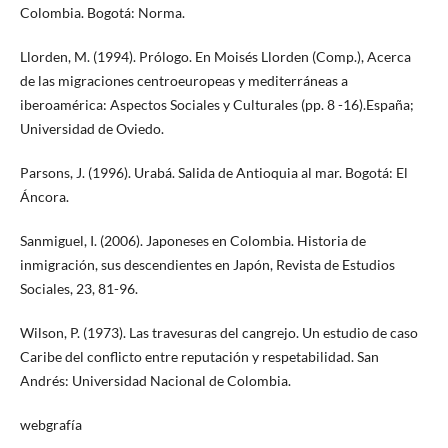
Colombia. Bogotá: Norma.
Llorden, M. (1994). Prólogo. En Moisés Llorden (Comp.), Acerca
de las migraciones centroeuropeas y mediterráneas a
iberoamérica: Aspectos Sociales y Culturales (pp. 8 -16).España;
Universidad de Oviedo.
Parsons, J. (1996). Urabá. Salida de Antioquia al mar. Bogotá: El
Áncora.
Sanmiguel, I. (2006). Japoneses en Colombia. Historia de
inmigración, sus descendientes en Japón, Revista de Estudios
Sociales, 23, 81-96.
Wilson, P. (1973). Las travesuras del cangrejo. Un estudio de caso
Caribe del conflicto entre reputación y respetabilidad. San
Andrés: Universidad Nacional de Colombia.
webgrafía