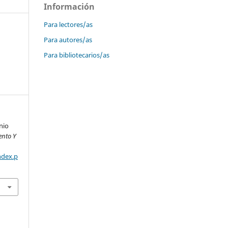
Información
Para lectores/as
Para autores/as
Para bibliotecarios/as
nio
ento Y
ndex.p