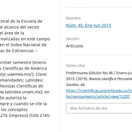
Número
tral de la Escuela de
Núm. 46: Ene-Jun 2019
l alcance del sector
l área de la
 realizadas en este campo
Sección
en el Index Nacional de
Artículos
as de Colciencias –
 primer semestre (enero-
Cómo citar
s Científicas de América
Preliminares:Edición No 46 / Enero-Ju
dalyc.uaemex.mx/); Clase:
2019. (2019).
Revista científica Pensami
Humanidades; Latindex:
Gestión
,
46
.
evistas Científicas de
https://rcientificas.uninorte.edu.co/i
www.latindex.unam.mx); en
hp/pensamiento/article/view/12207
Se autoriza la
mpre y cuando se cite la
Más formatos de cita
 los conceptos
6276 (impreso) ISSN 2145-