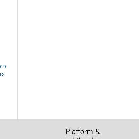
019
No