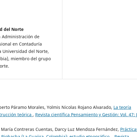
d del Norte
n Administración de
esional en Contaduría
a Universidad del Norte,
mbia), miembro del grupo
orte.
erto Páramo Morales, Yolmis Nicolas Rojano Alvarado,
La teoría
rucción teórica
,
Revista científica Pensamiento y Gestión: Vol. 47: J
a María Contreras Cuentas, Darcy Luz Mendoza Fernández,
Práctica
 Riohacha (La Guajira, Colombia): estudio etnográfico.
,
Revista