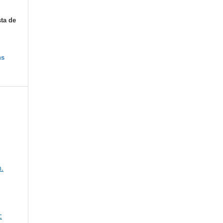
sta de
ns
.
c