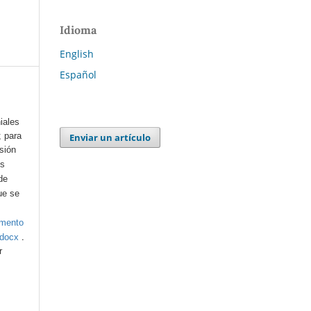
Idioma
English
Español
iales
; para
Enviar un artículo
esión
os
de
ue se
umento
.
.docx
r