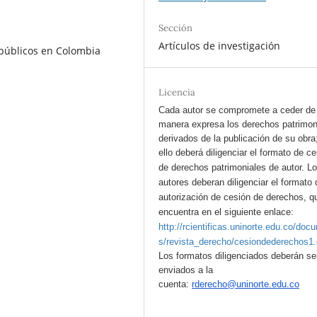
Sección
Artículos de investigación
s públicos en Colombia
Licencia
Cada autor se compromete a ceder de
manera expresa los derechos patrimon
derivados de la publicación de su obra
ello deberá diligenciar el formato de c
de derechos patrimoniales de autor.
L
autores deberan diligenciar el formato 
autorización de cesión de derechos, q
encuentra en el siguiente enlace:
http://rcientificas.uninorte.edu.co/doc
s/revista_derecho/cesiondederechos1
Los formatos diligenciados deberán se
enviados a la
cuenta:
rderecho@uninorte.edu.co