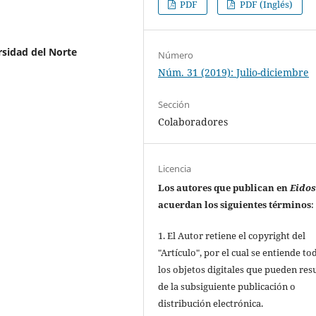
PDF
PDF (Inglés)
sidad del Norte
Número
Núm. 31 (2019): Julio-diciembre
Sección
Colaboradores
Licencia
Los autores que publican en
Eido
acuerdan los siguientes términos
:
1. El Autor retiene el copyright del
"Artículo", por el cual se entiende to
los objetos digitales que pueden res
de la subsiguiente publicación o
distribución electrónica.