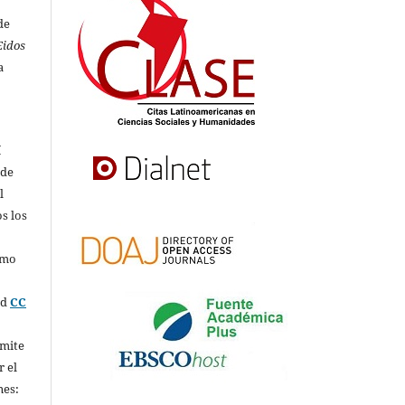
de
Eidos
a
í
 de
l
s los
omo
ed
CC
rmite
r el
nes: