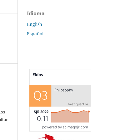
Idioma
English
Español
s
dos
ultar