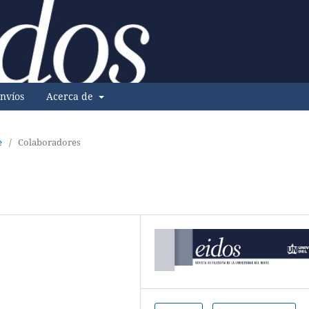
nvíos
Acerca de
e
/
Colaboradores