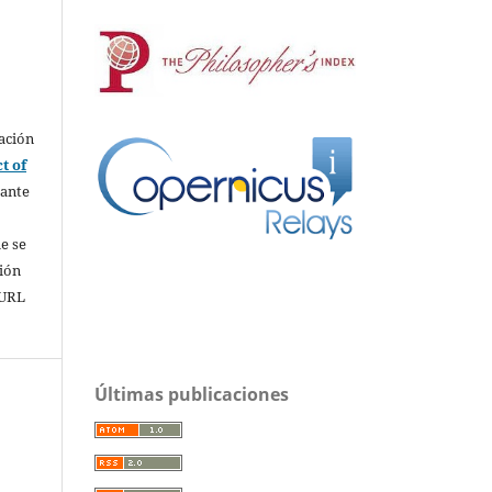
ación
t of
rante
e se
sión
 URL
Últimas publicaciones