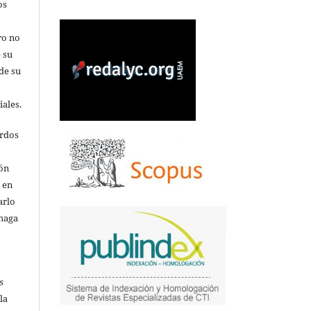
os
ro no
 su
de su
iales.
erdos
ión
o en
arlo
 haga
s
la