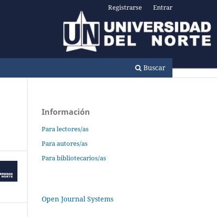
Registrarse
Entrar
Buscar
Información
Para lectores/as
Para autores/as
Para bibliotecarios/as
Open Journal Systems