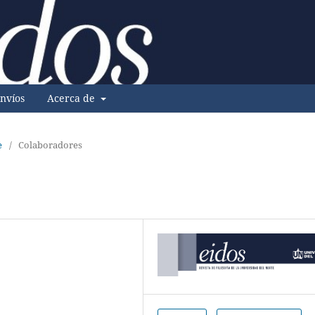
nvíos
Acerca de
e
/
Colaboradores