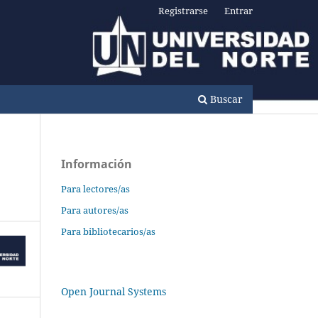
Registrarse
Entrar
Buscar
Información
Para lectores/as
Para autores/as
Para bibliotecarios/as
Open Journal Systems