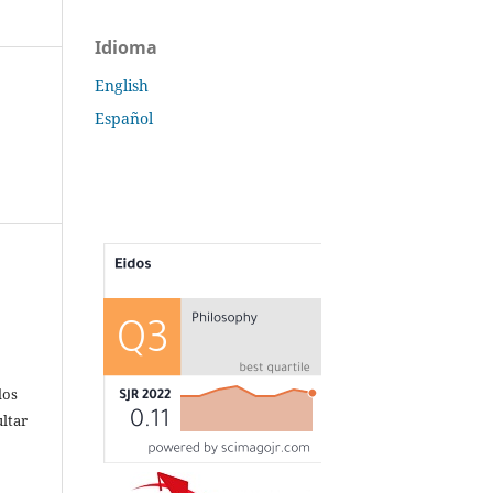
Idioma
English
Español
s
dos
ultar