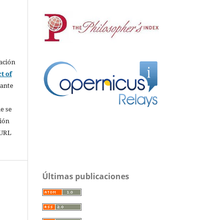
ación
t of
rante
e se
sión
 URL
Últimas publicaciones