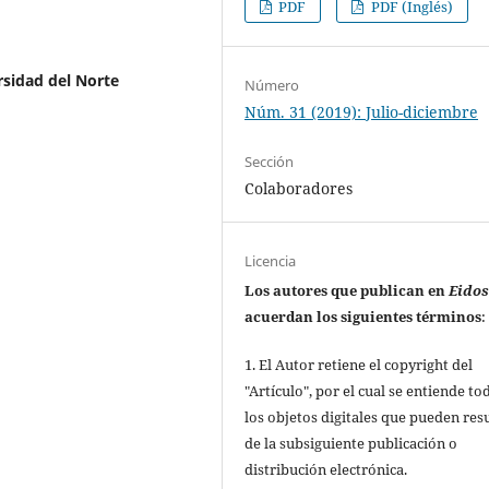
PDF
PDF (Inglés)
sidad del Norte
Número
Núm. 31 (2019): Julio-diciembre
Sección
Colaboradores
Licencia
Los autores que publican en
Eido
acuerdan los siguientes términos
:
1. El Autor retiene el copyright del
"Artículo", por el cual se entiende to
los objetos digitales que pueden res
de la subsiguiente publicación o
distribución electrónica.