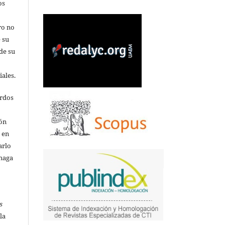
os
ro no
 su
de su
iales.
erdos
ión
o en
arlo
 haga
s
la