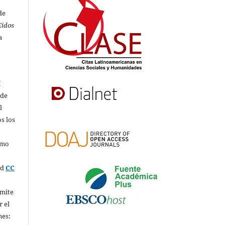
de
Eidos
a
í
 de
l
s los
omo
ed
CC
rmite
r el
nes: