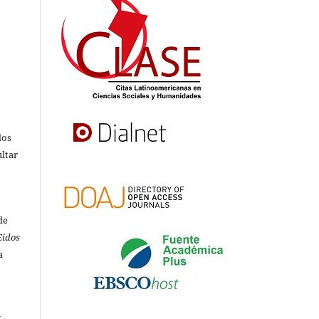
s
dos
ultar
de
Eidos
a