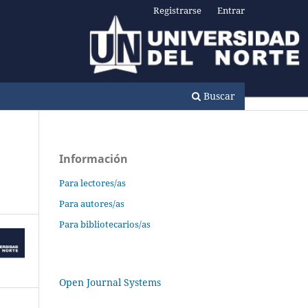
Registrarse
Entrar
Buscar
Información
Para lectores/as
Para autores/as
Para bibliotecarios/as
Open Journal Systems