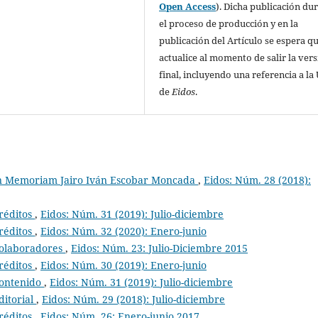
Open Access
). Dicha publicación du
el proceso de producción y en la
publicación del Artículo se espera qu
actualice al momento de salir la ver
final, incluyendo una referencia a la
de
Eidos
.
n Memoriam Jairo Iván Escobar Moncada
,
Eidos: Núm. 28 (2018):
réditos
,
Eidos: Núm. 31 (2019): Julio-diciembre
réditos
,
Eidos: Núm. 32 (2020): Enero-junio
olaboradores
,
Eidos: Núm. 23: Julio-Diciembre 2015
réditos
,
Eidos: Núm. 30 (2019): Enero-junio
ontenido
,
Eidos: Núm. 31 (2019): Julio-diciembre
ditorial
,
Eidos: Núm. 29 (2018): Julio-diciembre
réditos
,
Eidos: Núm. 26: Enero-junio 2017