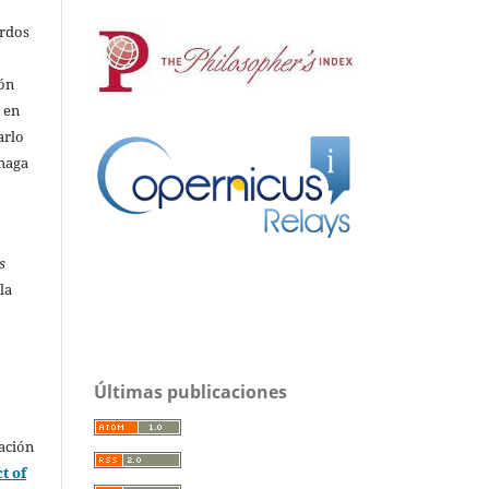
erdos
ión
o en
arlo
 haga
s
la
Últimas publicaciones
ación
t of