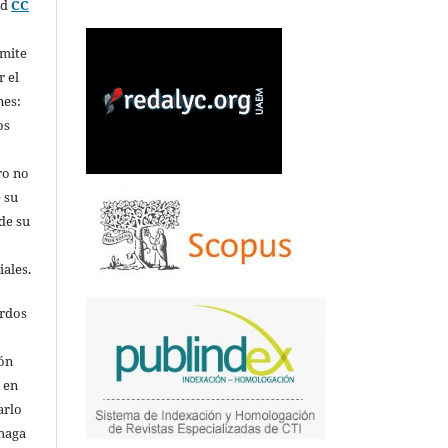
ed
CC
rmite
r el
nes:
os
ro no
 su
de su
iales.
erdos
ión
o en
arlo
 haga