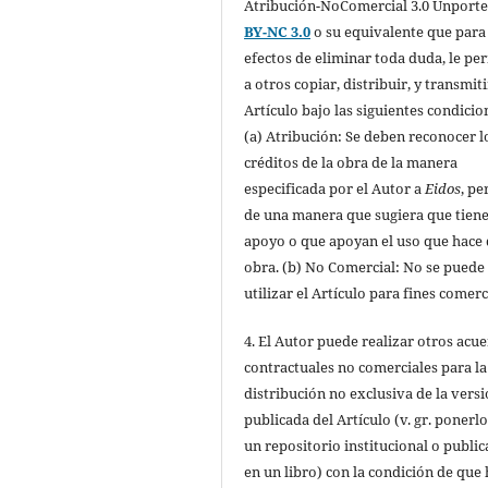
Atribución-NoComercial 3.0 Unport
BY-NC 3.0
o su equivalente que para
efectos de eliminar toda duda, le pe
a otros copiar, distribuir, y transmiti
Artículo bajo las siguientes condicio
(a) Atribución: Se deben reconocer l
créditos de la obra de la manera
especificada por el Autor a
Eidos
, pe
de una manera que sugiera que tiene
apoyo o que apoyan el uso que hace 
obra. (b) No Comercial: No se puede
utilizar el Artículo para fines comerc
4. El Autor puede realizar otros acu
contractuales no comerciales para la
distribución no exclusiva de la vers
publicada del Artículo (v. gr. ponerl
un repositorio institucional o public
en un libro) con la condición de que