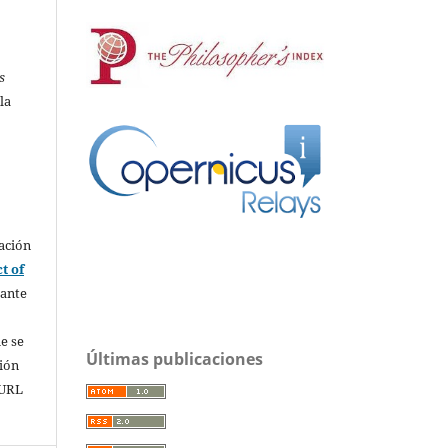
s
la
ación
t of
rante
e se
Últimas publicaciones
sión
 URL