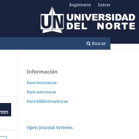
Registrarse
Entrar
Buscar
Información
Para lectores/as
Para autores/as
Para bibliotecarios/as
Open Journal Systems