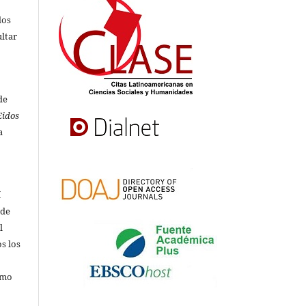
dos
ultar
de
Eidos
a
í
 de
l
s los
omo