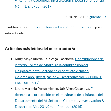
Argentina y Colombia
,
Investigación & Desarrollo: Vol. 25
Núm. 1: Ene - Jun (2017)
1-10 de 581
Siguiente
También puede
Iniciar una búsqueda de similitud avanzada
para
este artículo.
Artículos más leídos del mismo autor/a
Milly Moya Rueda, Jair Vega Casanova,
Contribuciones de
Alfredo Correa de Andreis a la comprensión del
Desplazamiento Forzado en el conflicto Armado
Colombiano
,
Investigación & Desarrollo: Vol. 27 Núm. 1:
Ene - Jun (2019)
Laura Marcela Posso Menco, Jair Vega Casanova,
El
derecho a la protección en el imaginario de la infancia del
Departamento del Atlántico en Colombia
,
Investigación &
Desarrollo: Vol. 23 Núm. 1: Ene - Jun (2015)