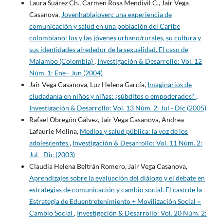
Laura Suárez Ch., Carmen Rosa Mendivil C., Jair Vega
Casanova,
Jovenhablajoven: una experiencia de
comunicación y salud en una población del Caribe
colombiano: los y las jóvenes urbano/rurales, su cultura y
sus identidades alrededor de la sexualidad. El caso de
Malambo (Colombia)
,
Investigación & Desarrollo: Vol. 12
Núm. 1: Ene - Jun (2004)
Jair Vega Casanova, Luz Helena García,
Imaginarios de
ciudadanía en niños y niñas: ¿súbditos o empoderados?
,
Investigación & Desarrollo: Vol. 13 Núm. 2: Jul - Dic (2005)
Rafael Obregón Gálvez, Jair Vega Casanova, Andrea
Lafaurie Molina,
Medios y salud pública: la voz de los
adolescentes
,
Investigación & Desarrollo: Vol. 11 Núm. 2:
Jul - Dic (2003)
Claudia Helena Beltrán Romero, Jair Vega Casanova,
Aprendizajes sobre la evaluación del diálogo y el debate en
estrategias de comunicación y cambio social. El caso de la
Estrategia de Eduentretenimiento + Movilización Social =
Cambio Social
,
Investigación & Desarrollo: Vol. 20 Núm. 2: