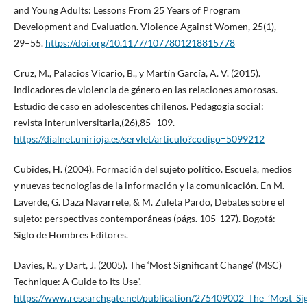
and Young Adults: Lessons From 25 Years of Program
Development and Evaluation. Violence Against Women, 25(1),
29–55.
https://doi.org/10.1177/1077801218815778
Cruz, M., Palacios Vicario, B., y Martín García, A. V. (2015).
Indicadores de violencia de género en las relaciones amorosas.
Estudio de caso en adolescentes chilenos. Pedagogía social:
revista interuniversitaria,(26),85–109.
https://dialnet.unirioja.es/servlet/articulo?codigo=5099212
Cubides, H. (2004). Formación del sujeto político. Escuela, medios
y nuevas tecnologías de la información y la comunicación. En M.
Laverde, G. Daza Navarrete, & M. Zuleta Pardo, Debates sobre el
sujeto: perspectivas contemporáneas (págs. 105-127). Bogotá:
Siglo de Hombres Editores.
Davies, R., y Dart, J. (2005). The ‘Most Significant Change’ (MSC)
Technique: A Guide to Its Use”.
https://www.researchgate.net/publication/275409002_The_’Most_Si