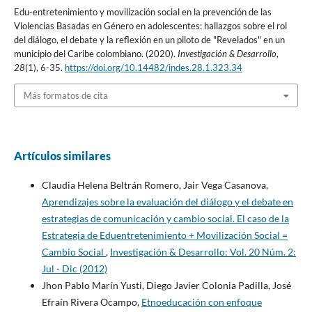
Edu-entretenimiento y movilización social en la prevención de las
Violencias Basadas en Género en adolescentes: hallazgos sobre el rol
del diálogo, el debate y la reflexión en un piloto de "Revelados" en un
municipio del Caribe colombiano. (2020).
Investigación & Desarrollo
,
28
(1), 6-35.
https://doi.org/10.14482/indes.28.1.323.34
Más formatos de cita
Artículos similares
Claudia Helena Beltrán Romero, Jair Vega Casanova,
Aprendizajes sobre la evaluación del diálogo y el debate en
estrategias de comunicación y cambio social. El caso de la
Estrategia de Eduentretenimiento + Movilización Social =
Cambio Social
,
Investigación & Desarrollo: Vol. 20 Núm. 2:
Jul - Dic (2012)
Jhon Pablo Marín Yusti, Diego Javier Colonia Padilla, José
Efraín Rivera Ocampo,
Etnoeducación con enfoque