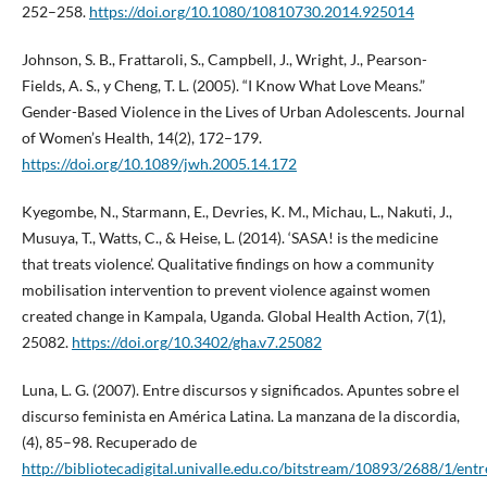
252–258.
https://doi.org/10.1080/10810730.2014.925014
Johnson, S. B., Frattaroli, S., Campbell, J., Wright, J., Pearson-
Fields, A. S., y Cheng, T. L. (2005). “I Know What Love Means.”
Gender-Based Violence in the Lives of Urban Adolescents. Journal
of Women’s Health, 14(2), 172–179.
https://doi.org/10.1089/jwh.2005.14.172
Kyegombe, N., Starmann, E., Devries, K. M., Michau, L., Nakuti, J.,
Musuya, T., Watts, C., & Heise, L. (2014). ‘SASA! is the medicine
that treats violence’. Qualitative findings on how a community
mobilisation intervention to prevent violence against women
created change in Kampala, Uganda. Global Health Action, 7(1),
25082.
https://doi.org/10.3402/gha.v7.25082
Luna, L. G. (2007). Entre discursos y significados. Apuntes sobre el
discurso feminista en América Latina. La manzana de la discordia,
(4), 85–98. Recuperado de
http://bibliotecadigital.univalle.edu.co/bitstream/10893/2688/1/entr