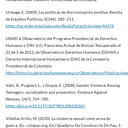
Urteaga, E. (2009). Las políticas de discriminación positiva. Revista
de Estudios Políticos, 0(146), 182–211.
https://recyt.fecyt.es/index.php/RevEsPol/article/view/44374
USAID & Observatorio del Programa Presidencial de Derechos
Humanos y DIH. (s.f.). Panorama Actual de Bolívar. Recuperado el
22 de 5 de 2012, de Observatorio Derechos Humanos (DDHH) y
Derecho Internacional Humanitario (DIH) de la Consejería
Presidencial de Colombia:
http://historico.derechoshumanos.gov.co/Observatorio/Publicacion
Valls, R., Puigvert, L., y Duque, E. (2008). Gender Violence Among
Teenagers: socialization and prevention. Violence Against
Women, 14(7), 759–785.
https://doi.org/10.1177/1077801208320365
Villellas Ariño, M. (2010). La violencia sexual como arma de
guerra. (Es- colapau.org, Ed.) Quaderns De Construcció De Pau, 1-