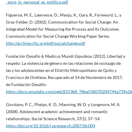
_porq_lo_personal_es_politico.pdf
Figueroa, M. E., Lawrence, D., Manju, K., Gary, R., Foreword, L., y
Gray-Felder, D. (2002). Communication for Social Change: An
Integrated Model for Measuring the Process and Its Outcomes
Communication for Social Change Working Paper Series.
http://archive.cfsc.org/pdf/socialchange.pdf
Fundación Desafío & Medicus Mundi Gipuzkoa. (2012). Libertad y
respeto: La violencia de género en las relaciones de noviazgo de
las y los adolescentes en el Distrito Metropolitano de Quito y
Francisco de Orellana. Recuperado el 14 de Noviembre de 2017,
de Fundación Desafío:
https://docs.wixstatic.com/ugd/8313b8_76ba536070204744a739a1
Giordano, P. C., Phelps, K. D., Manning, W. D. y Longmore, M. A.
(2008). Adolescent academic achievement and romantic
relationships. Social Science Research, 37(1), 37–54.
https://doi.org/10.1016/j.ssresearch.2007.06.004