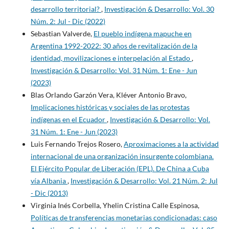
desarrollo territorial?
,
Investigación & Desarrollo: Vol. 30
Núm. 2: Jul - Dic (2022)
Sebastian Valverde,
El pueblo indígena mapuche en
Argentina 1992-2022: 30 años de revitalización de la
identidad, movilizaciones e interpelación al Estado
,
Investigación & Desarrollo: Vol. 31 Núm. 1: Ene - Jun
(2023)
Blas Orlando Garzón Vera, Kléver Antonio Bravo,
Implicaciones históricas y sociales de las protestas
indígenas en el Ecuador
,
Investigación & Desarrollo: Vol.
31 Núm. 1: Ene - Jun (2023)
Luis Fernando Trejos Rosero,
Aproximaciones a la actividad
internacional de una organización insurgente colombiana.
El Ejército Popular de Liberación (EPL). De China a Cuba
vía Albania
,
Investigación & Desarrollo: Vol. 21 Núm. 2: Jul
- Dic (2013)
Virginia Inés Corbella, Yhelin Cristina Calle Espinosa,
Políticas de transferencias monetarias condicionadas: caso