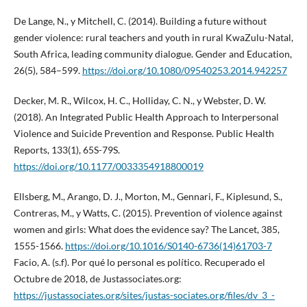
De Lange, N., y Mitchell, C. (2014). Building a future without
gender violence: rural teachers and youth in rural KwaZulu-Natal,
South Africa, leading community dialogue. Gender and Education,
26(5), 584–599.
https://doi.org/10.1080/09540253.2014.942257
Decker, M. R., Wilcox, H. C., Holliday, C. N., y Webster, D. W.
(2018). An Integrated Public Health Approach to Interpersonal
Violence and Suicide Prevention and Response. Public Health
Reports, 133(1), 65S-79S.
https://doi.org/10.1177/0033354918800019
Ellsberg, M., Arango, D. J., Morton, M., Gennari, F., Kiplesund, S.,
Contreras, M., y Watts, C. (2015). Prevention of violence against
women and girls: What does the evidence say? The Lancet, 385,
1555-1566.
https://doi.org/10.1016/S0140-6736(14)61703-7
Facio, A. (s.f). Por qué lo personal es político. Recuperado el
Octubre de 2018, de Justassociates.org:
https://justassociates.org/sites/justas-sociates.org/files/dv_3_-