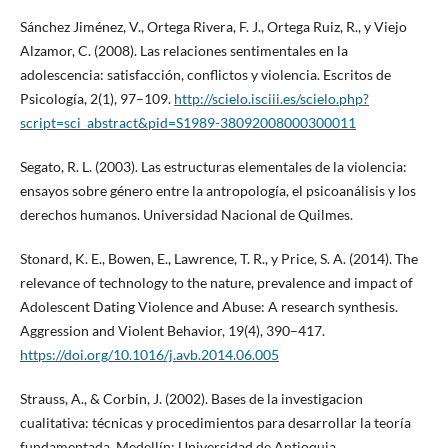
Sánchez Jiménez, V., Ortega Rivera, F. J., Ortega Ruiz, R., y Viejo
Alzamor, C. (2008). Las relaciones sentimentales en la
adolescencia: satisfacción, conflictos y violencia. Escritos de
Psicología, 2(1), 97–109.
http://scielo.isciii.es/scielo.php?
script=sci_abstract&pid=S1989-38092008000300011
Segato, R. L. (2003). Las estructuras elementales de la violencia:
ensayos sobre género entre la antropología, el psicoanálisis y los
derechos humanos. Universidad Nacional de Quilmes.
Stonard, K. E., Bowen, E., Lawrence, T. R., y Price, S. A. (2014). The
relevance of technology to the nature, prevalence and impact of
Adolescent Dating Violence and Abuse: A research synthesis.
Aggression and Violent Behavior, 19(4), 390–417.
https://doi.org/10.1016/j.avb.2014.06.005
Strauss, A., & Corbin, J. (2002). Bases de la investigacion
cualitativa: técnicas y procedimientos para desarrollar la teoría
fundamentada. Medellín: Universidad de Antioquia.