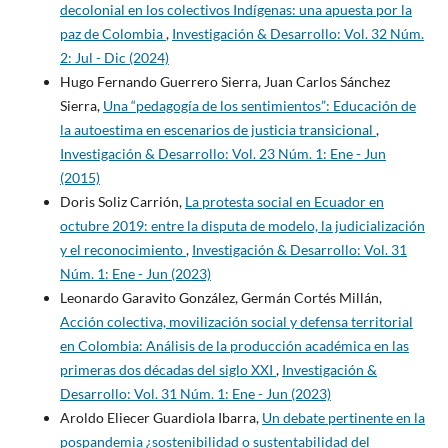
decolonial en los colectivos Indígenas: una apuesta por la
paz de Colombia
,
Investigación & Desarrollo: Vol. 32 Núm.
2: Jul - Dic (2024)
Hugo Fernando Guerrero Sierra, Juan Carlos Sánchez
Sierra,
Una “pedagogía de los sentimientos”: Educación de
la autoestima en escenarios de justicia transicional
,
Investigación & Desarrollo: Vol. 23 Núm. 1: Ene - Jun
(2015)
Doris Soliz Carrión,
La protesta social en Ecuador en
octubre 2019: entre la disputa de modelo, la judicialización
y el reconocimiento
,
Investigación & Desarrollo: Vol. 31
Núm. 1: Ene - Jun (2023)
Leonardo Garavito González, Germán Cortés Millán,
Acción colectiva, movilización social y defensa territorial
en Colombia: Análisis de la producción académica en las
primeras dos décadas del siglo XXI
,
Investigación &
Desarrollo: Vol. 31 Núm. 1: Ene - Jun (2023)
Aroldo Eliecer Guardiola Ibarra,
Un debate pertinente en la
pospandemia ¿sostenibilidad o sustentabilidad del