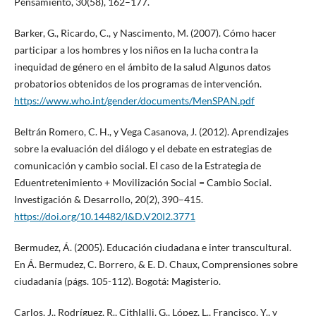
Pensamiento, 30(58), 162–177.
Barker, G., Ricardo, C., y Nascimento, M. (2007). Cómo hacer
participar a los hombres y los niños en la lucha contra la
inequidad de género en el ámbito de la salud Algunos datos
probatorios obtenidos de los programas de intervención.
https://www.who.int/gender/documents/MenSPAN.pdf
Beltrán Romero, C. H., y Vega Casanova, J. (2012). Aprendizajes
sobre la evaluación del diálogo y el debate en estrategias de
comunicación y cambio social. El caso de la Estrategia de
Eduentretenimiento + Movilización Social = Cambio Social.
Investigación & Desarrollo, 20(2), 390–415.
https://doi.org/10.14482/I&D.V20I2.3771
Bermudez, Á. (2005). Educación ciudadana e inter transcultural.
En Á. Bermudez, C. Borrero, & E. D. Chaux, Comprensiones sobre
ciudadanía (págs. 105-112). Bogotá: Magisterio.
Carlos, J., Rodríguez, R., Cithlalli, G., López, L., Francisco, Y., y