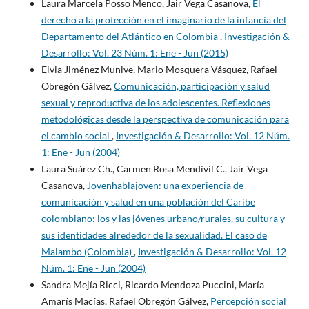
Laura Marcela Posso Menco, Jair Vega Casanova,
El
derecho a la protección en el imaginario de la infancia del
Departamento del Atlántico en Colombia
,
Investigación &
Desarrollo: Vol. 23 Núm. 1: Ene - Jun (2015)
Elvia Jiménez Munive, Mario Mosquera Vásquez, Rafael
Obregón Gálvez,
Comunicación, participación y salud
sexual y reproductiva de los adolescentes. Reflexiones
metodológicas desde la perspectiva de comunicación para
el cambio social
,
Investigación & Desarrollo: Vol. 12 Núm.
1: Ene - Jun (2004)
Laura Suárez Ch., Carmen Rosa Mendivil C., Jair Vega
Casanova,
Jovenhablajoven: una experiencia de
comunicación y salud en una población del Caribe
colombiano: los y las jóvenes urbano/rurales, su cultura y
sus identidades alrededor de la sexualidad. El caso de
Malambo (Colombia)
,
Investigación & Desarrollo: Vol. 12
Núm. 1: Ene - Jun (2004)
Sandra Mejía Ricci, Ricardo Mendoza Puccini, María
Amarís Macías, Rafael Obregón Gálvez,
Percepción social