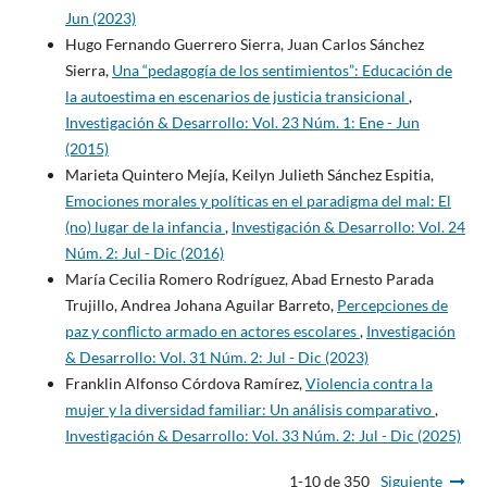
Jun (2023)
Hugo Fernando Guerrero Sierra, Juan Carlos Sánchez
Sierra,
Una “pedagogía de los sentimientos”: Educación de
la autoestima en escenarios de justicia transicional
,
Investigación & Desarrollo: Vol. 23 Núm. 1: Ene - Jun
(2015)
Marieta Quintero Mejía, Keilyn Julieth Sánchez Espitia,
Emociones morales y políticas en el paradigma del mal: El
(no) lugar de la infancia
,
Investigación & Desarrollo: Vol. 24
Núm. 2: Jul - Dic (2016)
María Cecilia Romero Rodríguez, Abad Ernesto Parada
Trujillo, Andrea Johana Aguilar Barreto,
Percepciones de
paz y conflicto armado en actores escolares
,
Investigación
& Desarrollo: Vol. 31 Núm. 2: Jul - Dic (2023)
Franklin Alfonso Córdova Ramírez,
Violencia contra la
mujer y la diversidad familiar: Un análisis comparativo
,
Investigación & Desarrollo: Vol. 33 Núm. 2: Jul - Dic (2025)
1-10 de 350
Siguiente