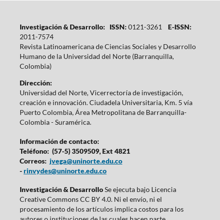
Investigación & Desarrollo: ISSN:
0121-3261
E-ISSN:
2011-7574
Revista Latinoamericana de Ciencias Sociales y Desarrollo
Humano de la Universidad del Norte (Barranquilla,
Colombia)
Dirección:
Universidad del Norte, Vicerrectoría de investigación,
creación e innovación. Ciudadela Universitaria, Km. 5 vía
Puerto Colombia, Área Metropolitana de Barranquilla-
Colombia - Suramérica.
Información de contacto:
Teléfono: (57-5) 3509509, Ext 4821
Correos:
jvega@uninorte.edu.co
-
rinvydes@uninorte.edu.co
Investigación & Desarrollo
Se ejecuta bajo Licencia
Creative Commons CC BY 4.0. Ni el envío, ni el
procesamiento de los artículos implica costos para los
autores o instituciones de las cuales hacen parte.