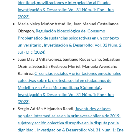
identidad, movilizaciones e interpelación al Estado
,
Investigación & Desarrollo: Vol. 31 Núm. 1: Ene - Jun
(2023)
Maria Nelcy Muñoz Astudillo, Juan Manuel Castellanos
Obregon,
Regulación bioecológica del Consumo
Problemático de sustancias psicoactivas en un contexto
universitario
,
Investigación & Desarrollo: Vol. 32 Núm. 2:
Jul - Dic (2024)
Juan David Villa Gómez, Santiago Rodas Cano, Sebastián
Ospina, Sebastián Restrepo Muriel, Manuela Avendaño
Ramírez,
Creencias sociales y orientaciones emocionales
colectivas sobre la protesta social en ciudadanos de
Medellín y su Área Metropolitana (Colombia)
,
Investigación & Desarrollo: Vol. 31 Núm. 1: Ene - Jun
(2023)
Sergio Adrián Alejandro Randi,
Juventudes y clases
popular-intermediarias en la primavera chilena de 2019:
sujetos y acción colectiva disruptiva en la disputa por la
dignidad.
,
Investigación & Desarrollo: Vol. 31 Núm. 1: Ene -