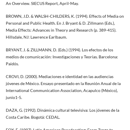
An Overview. SIECUS Report, April-May.
BROWN, J.D. & WALSH-CHILDERS, K. (1994). Effects of Media on
Personal and Public Health. En J. Bryant & D. Zillmann (Eds.),
Media Effects: Advances in Theory and Research (p. 389-415).
Hillsdale, NJ: Lawrence Earlbaum.
BRYANT, J. & ZILLMANN, D. (Eds.) (1994). Los efectos de los
medios de comunicación: Investigaciones y Teorías. Barcelona:
Paidós.
CROVI, D. (2000). Mediaciones e identidad en las audiencias
jóvenes de México. Ensayo presentado en la Reunión Anual de la
International Communication Association, Acapulco (México),
junio1-5.
DAZA, G. (1992). Dinámica cultural televisiva: Los jóvenes de la
Costa Caribe. Bogotá: CEDAL.
FOX, E. (1997). Latin American Broadcasting: From Tango to