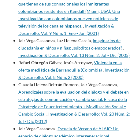
que tienen de sus connacionales los inmigrantes
colombianos residentes en Kendall (Miami, USA): Una
investigación con colombianos que ven noticieros de
televisión de los canales hispanos.
,
Investigación &
Desarrollo: Vol. 9 Núm. 1: Ene - Jun (2001)
Jair Vega Casanova, Luz Helena García,
Imaginarios de
ciudadanía en niños y niñas: ¿súbditos o empoderados?
,
Investigación & Desarrollo: Vol. 13 Núm. 2: Jul - Dic (2005)
Rafael Obregón Gálvez, Jesús Arroyave,
Violencia en la
oferta mediática de Barranquilla (Colombia)
,
Investigación
& Desarrollo: Vol. 8 Núm. 2 (2000)
Claudia Helena Beltrán Romero, Jair Vega Casanova,
Aprendizajes sobre la evaluación del diálogo y el debate en
estrategias de comunicación y cambio social. El caso de la
Estrategia de Eduentretenimiento + Movilización Social =
Cambio Social
,
Investigación & Desarrollo: Vol. 20 Núm. 2:
Jul - Dic (2012)
Jair Vega Casanova ,
Escuela de Verano de ALAIC: Un
espacio de diálogo académico intergeneracional
,