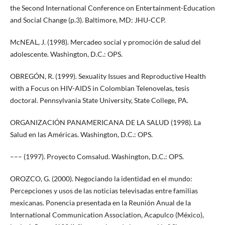
the Second International Conference on Entertainment-Education
and Social Change (p.3). Baltimore, MD: JHU-CCP.
McNEAL, J. (1998). Mercadeo social y promoción de salud del
adolescente. Washington, D.C.: OPS.
OBREGÓN, R. (1999). Sexuality Issues and Reproductive Health
with a Focus on HIV-AIDS in Colombian Telenovelas, tesis
doctoral. Pennsylvania State University, State College, PA.
ORGANIZACIÓN PANAMERICANA DE LA SALUD (1998). La
Salud en las Américas. Washington, D.C.: OPS.
––– (1997). Proyecto Comsalud. Washington, D.C.: OPS.
OROZCO, G. (2000). Negociando la identidad en el mundo:
Percepciones y usos de las noticias televisadas entre familias
mexicanas. Ponencia presentada en la Reunión Anual de la
International Communication Association, Acapulco (México),