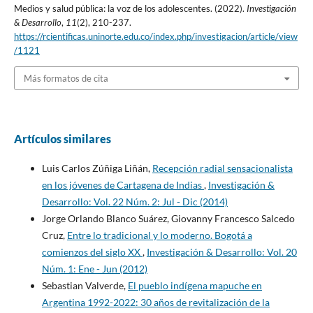
Medios y salud pública: la voz de los adolescentes. (2022).
Investigación
& Desarrollo
,
11
(2), 210-237.
https://rcientificas.uninorte.edu.co/index.php/investigacion/article/view
/1121
Más formatos de cita
Artículos similares
Luis Carlos Zúñiga Liñán,
Recepción radial sensacionalista
en los jóvenes de Cartagena de Indias
,
Investigación &
Desarrollo: Vol. 22 Núm. 2: Jul - Dic (2014)
Jorge Orlando Blanco Suárez, Giovanny Francesco Salcedo
Cruz,
Entre lo tradicional y lo moderno. Bogotá a
comienzos del siglo XX
,
Investigación & Desarrollo: Vol. 20
Núm. 1: Ene - Jun (2012)
Sebastian Valverde,
El pueblo indígena mapuche en
Argentina 1992-2022: 30 años de revitalización de la