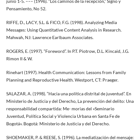
junio 1-5. ––– (1996). “Los caminos de la recepción,” Signo y
Pensamiento, No 52.
RIFFE, D., LACY, S.L. & FICO, F.G. (1998). Analyzing Media
Messages: Using Quantitative Content Analysis in Research.
Mahwah, NJ: Lawrence Earlbaum Associates.
ROGERS, E. (1997). “Foreword”. In P.T. Piotrow, D.L. Kincaid, J.G.
Rimon II & W.
Rinehart (1997). Health Communication: Lessons from Family
Planning and Reproductive Health. Westport, CT: Praeger.
SALAZAR, A. (1998). “Hacia una política distrital de juventud”. En
Ministerio de Justicia y del Derecho, La prevención del delito: Una
responsabilidad compartida: Me- morias del «Seminario
Juventud, Política Social y Violencia Urbana en Santa Fe de
Bogotá». Bogotá: Ministerio de Justicia y del Derecho.
SHOEMAKER, P. & REESE, S. (1996). La mediatización del mensaje: