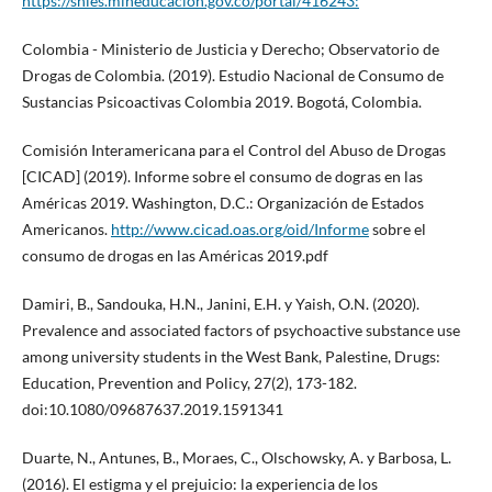
https://snies.mineducacion.gov.co/portal/416243:
Colombia - Ministerio de Justicia y Derecho; Observatorio de
Drogas de Colombia. (2019). Estudio Nacional de Consumo de
Sustancias Psicoactivas Colombia 2019. Bogotá, Colombia.
Comisión Interamericana para el Control del Abuso de Drogas
[CICAD] (2019). Informe sobre el consumo de dogras en las
Américas 2019. Washington, D.C.: Organización de Estados
Americanos.
http://www.cicad.oas.org/oid/Informe
sobre el
consumo de drogas en las Américas 2019.pdf
Damiri, B., Sandouka, H.N., Janini, E.H. y Yaish, O.N. (2020).
Prevalence and associated factors of psychoactive substance use
among university students in the West Bank, Palestine, Drugs:
Education, Prevention and Policy, 27(2), 173-182.
doi:10.1080/09687637.2019.1591341
Duarte, N., Antunes, B., Moraes, C., Olschowsky, A. y Barbosa, L.
(2016). El estigma y el prejuicio: la experiencia de los