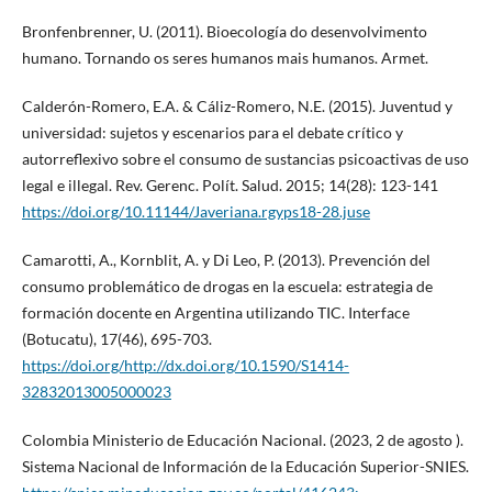
Bronfenbrenner, U. (2011). Bioecología do desenvolvimento
humano. Tornando os seres humanos mais humanos. Armet.
Calderón-Romero, E.A. & Cáliz-Romero, N.E. (2015). Juventud y
universidad: sujetos y escenarios para el debate crítico y
autorreflexivo sobre el consumo de sustancias psicoactivas de uso
legal e illegal. Rev. Gerenc. Polít. Salud. 2015; 14(28): 123-141
https://doi.org/10.11144/Javeriana.rgyps18-28.juse
Camarotti, A., Kornblit, A. y Di Leo, P. (2013). Prevención del
consumo problemático de drogas en la escuela: estrategia de
formación docente en Argentina utilizando TIC. Interface
(Botucatu), 17(46), 695-703.
https://doi.org/http://dx.doi.org/10.1590/S1414-
32832013005000023
Colombia Ministerio de Educación Nacional. (2023, 2 de agosto ).
Sistema Nacional de Información de la Educación Superior-SNIES.