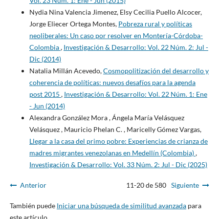
Vol. 23 Núm. 1: Ene - Jun (2015)
Nydia Nina Valencia Jimenez, Elsy Cecilia Puello Alcocer,
Jorge Eliecer Ortega Montes,
Pobreza rural y políticas
neoliberales: Un caso por resolver en Montería-Córdoba-
Colombia
,
Investigación & Desarrollo: Vol. 22 Núm. 2: Jul -
Dic (2014)
Natalia Millán Acevedo,
Cosmopolitización del desarrollo y
coherencia de políticas: nuevos desafíos para la agenda
post 2015
,
Investigación & Desarrollo: Vol. 22 Núm. 1: Ene
- Jun (2014)
Alexandra González Mora , Ángela María Velásquez
Velásquez , Mauricio Phelan C. , Maricelly Gómez Vargas,
Llegar a la casa del primo pobre: Experiencias de crianza de
madres migrantes venezolanas en Medellín (Colombia)
,
Investigación & Desarrollo: Vol. 33 Núm. 2: Jul - Dic (2025)
Anterior
11-20 de 580
Siguiente
También puede
Iniciar una búsqueda de similitud avanzada
para
este artículo.