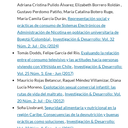
Adriana Cristina Pulido Álvarez, Elizabeth Borrero Roldán ,
Gustavo Perdomo Patiño, María Catalina Botero Ruge,
María Camila García Durán,
Representación social y
prácticas de consumo de Sistemas Electrónicos de
Administración de Nicotina en población universitaria de
Bogotá (Colombia)
,
Investigación & Desarrollo: Vol. 32
Núm. 2: Jul - Dic (2024)
Tomás Dodds, Felipe García del Río,
Evaluando la relación
entre el consumo televisivo y las actitudes hacia personas
viviendo con VIH/sida en Chile
,
Investigación & Desarrollo:
Vol. 25 Núm. 1: Ene - Jun (2017)
Mauricio Rojas Betancur, Raquel Méndez Villamizar, Diana
Lucía Moreno,
Explotación sexual comercial infantil: las
rutas de vida del maltrato
,
Investigación & Desarrollo: Vol.
20 Núm. 2: Jul - Dic (2012)
Sofia Lissbrant,
Seguridad alimentaria y nutricional en la
región Caribe: Consecuencias de la desnutrición y buenas
prácticas como soluciones
,
Investigación & Desarrollo: