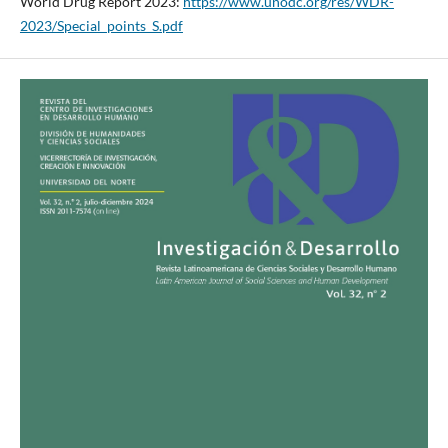
World Drug Report 2023:
https://www.unodc.org/res/WDR-
2023/Special_points_S.pdf