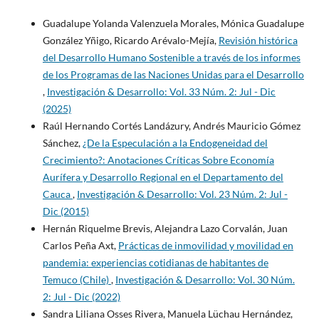
Guadalupe Yolanda Valenzuela Morales, Mónica Guadalupe
González Yñigo, Ricardo Arévalo-Mejía,
Revisión histórica
del Desarrollo Humano Sostenible a través de los informes
de los Programas de las Naciones Unidas para el Desarrollo
,
Investigación & Desarrollo: Vol. 33 Núm. 2: Jul - Dic
(2025)
Raúl Hernando Cortés Landázury, Andrés Mauricio Gómez
Sánchez,
¿De la Especulación a la Endogeneidad del
Crecimiento?: Anotaciones Críticas Sobre Economía
Aurífera y Desarrollo Regional en el Departamento del
Cauca
,
Investigación & Desarrollo: Vol. 23 Núm. 2: Jul -
Dic (2015)
Hernán Riquelme Brevis, Alejandra Lazo Corvalán, Juan
Carlos Peña Axt,
Prácticas de inmovilidad y movilidad en
pandemia: experiencias cotidianas de habitantes de
Temuco (Chile)
,
Investigación & Desarrollo: Vol. 30 Núm.
2: Jul - Dic (2022)
Sandra Liliana Osses Rivera, Manuela Lüchau Hernández,