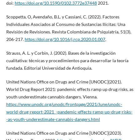
doi:
https://doi.org/10.1590/0102.3772e37448
2021.
Scoppetta, O, Avendaño, B.L. y Cassiani, C. (2022). Factores
Individuales Asociados al Consumo de Sustancias Ilícitas: Una
Revisión de Revisiones. Revista Colombiana de Psiquiatría, 51(3),
206-217.
https://doi.org/10.1016/j.rcp.2020.01.007
.
Strauss, A. L. y Corbin, J. (2002). Bases de la investigación
cualitativa: técnicas y procedimientos para desarrollar la teoría
fundada. Editorial Universidad de Antioquia.
United Nations Office on Drugs and Crime [UNODC](2021).
World Drug Report 2021: pandemic effects ramp up drug risks, as
youth underestimate cannabis dangers. Vienna.
https://www.unodc.org/unodc/frontpage/2021/June/unodc-
world-drug-report-2021_-pandemic-effects-ramp-up-drug-risks-
-as-youth-underestimate-cannabis-dangers.html
United Nations Office on Drugs and Crime [UNODC](2023).