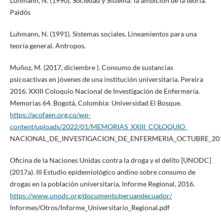
Luhmann, N. (1990). Sociedad y Sistema: la ambición de la teoría.
Paidós
Luhmann, N. (1991). Sistemas sociales. Lineamientos para una
teoría general. Antropos.
Muñoz, M. (2017, diciembre ). Consumo de sustancias
psicoactivas en jóvenes de una institución universitaria. Pereira
2016. XXIII Coloquio Nacional de Investigación de Enfermería.
Memorias 64. Bogotá, Colombia: Universidad El Bosque.
https://acofaen.org.co/wp-
content/uploads/2022/01/MEMORIAS_XXIII_COLOQUIO_
NACIONAL_DE_INVESTIGACION_DE_ENFERMERIA_OCTUBRE_201
Oficina de la Naciones Unidas contra la droga y el delito [UNODC]
(2017a). III Estudio epidemiológico andino sobre consumo de
drogas en la población universitaria, Informe Regional, 2016.
https://www.unodc.org/documents/peruandecuador/
Informes/Otros/Informe_Universitario_Regional.pdf