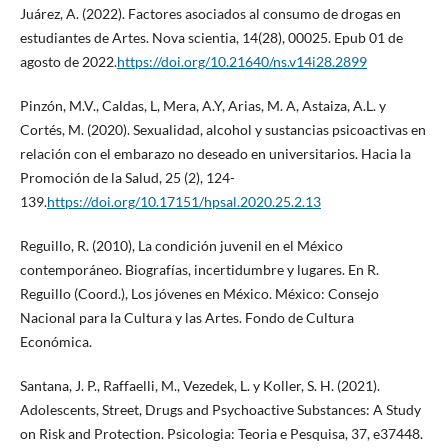
Juárez, A. (2022). Factores asociados al consumo de drogas en
estudiantes de Artes. Nova scientia, 14(28), 00025. Epub 01 de
agosto de 2022.
https://doi.org/10.21640/ns.v14i28.2899
Pinzón, M.V., Caldas, L, Mera, A.Y, Arias, M. A, Astaiza, A.L. y
Cortés, M. (2020). Sexualidad, alcohol y sustancias psicoactivas en
relación con el embarazo no deseado en universitarios. Hacia la
Promoción de la Salud, 25 (2), 124-
139.
https://doi.org/10.17151/hpsal.2020.25.2.13
Reguillo, R. (2010), La condición juvenil en el México
contemporáneo. Biografías, incertidumbre y lugares. En R.
Reguillo (Coord.), Los jóvenes en México. México: Consejo
Nacional para la Cultura y las Artes. Fondo de Cultura
Económica.
Santana, J. P., Raffaelli, M., Vezedek, L. y Koller, S. H. (2021).
Adolescents, Street, Drugs and Psychoactive Substances: A Study
on Risk and Protection. Psicologia: Teoria e Pesquisa, 37, e37448.