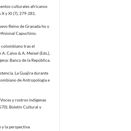
mentos culturales africanos
 X y XI (7), 279-281.
Nuevo Reino de Granada ho y
 Misional Capuchino.
 colombiano tras el
A. Calvo & A. Meisel (Eds.),
agena: Banco de la República.
stencia. La Guajira durante
Colombiano de Antropología e
. Voces y rostros indígenas
570). Boletín Cultural y
e y la perspectiva