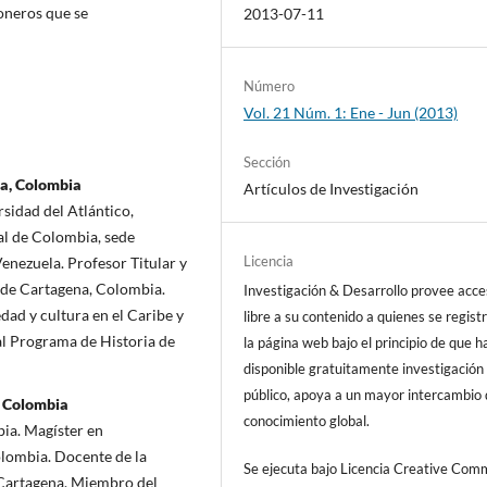
oneros que se
2013-07-11
Número
Vol. 21 Núm. 1: Ene - Jun (2013)
Sección
na, Colombia
Artículos de Investigación
sidad del Atlántico,
al de Colombia, sede
Licencia
enezuela. Profesor Titular y
 de Cartagena, Colombia.
Investigación & Desarrollo provee acc
ad y cultura en el Caribe y
libre a su contenido a quienes se regist
al Programa de Historia de
la página web bajo el principio de que h
disponible gratuitamente investigación 
público, apoya a un mayor intercambio
, Colombia
conocimiento global.
ia. Magíster en
olombia. Docente de la
Se ejecuta bajo Licencia Creative Co
 Cartagena. Miembro del