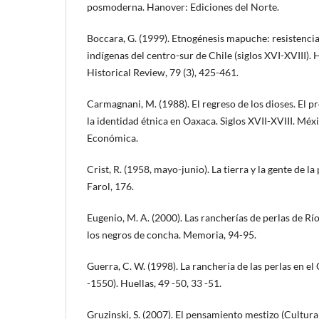
posmoderna. Hanover: Ediciones del Norte.
Boccara, G. (1999). Etnogénesis mapuche: resistencia
indígenas del centro-sur de Chile (siglos XVI-XVIII)
Historical Review, 79 (3), 425-461.
Carmagnani, M. (1988). El regreso de los dioses. El p
la identidad étnica en Oaxaca. Siglos XVII-XVIII. Mé
Económica.
Crist, R. (1958, mayo-junio). La tierra y la gente de la
Farol, 176.
Eugenio, M. A. (2000). Las rancherías de perlas de Rí
los negros de concha. Memoria, 94-95.
Guerra, C. W. (1998). La ranchería de las perlas en el
-1550). Huellas, 49 -50, 33 -51.
Gruzinski, S. (2007). El pensamiento mestizo (Cultura