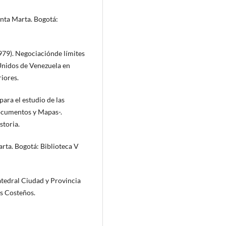
anta Marta. Bogotá:
979). Negociaciónde límites
Unidos de Venezuela en
iores.
para el estudio de las
Documentos y Mapas-.
storia.
arta. Bogotá: Biblioteca V
Catedral Ciudad y Provincia
es Costeños.