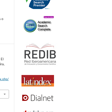
s o
 El
ira,
ex.php/