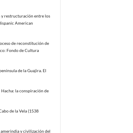
 y restructuración entre los
. Hispanic American
roceso de reconstitución de
xico: Fondo de Cultura
 península de la Guajira. El
o Hacha: la conspiración de
 Cabo de la Vela (1538
 amerindia y civilización del