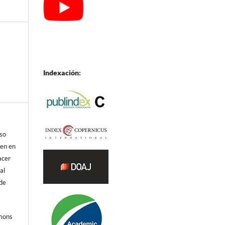
Indexación:
eso
ren en
acer
al
 de
mmons