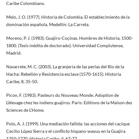
Caribe Colombiano.
Melo, J. O. (1977). Historia de Colombia. El establecimiento de la
dominación española. Medellín: La Carreta.
Moreno, P. J. (1983). Guajiro-Coçinas. Hombres de Historia, 1500-
1800. (Tesis inédita de doctorado). Universidad Complutense,
Madrid.
Navarrete, M. C. (2003). La granjería de las perlas del Río de la
Hacha: Rebelión y Resistencia esclava (1570-1615). Historia
Caribe, 8, 35-50.
Picon, F. (1983). Pasteurs du Nouveau Monde. Adoption de
L’élevage chez les indiens guajiros. Paris: Editions de la Maison des
Sciences de L’Home.
Polo, A. J. (1999). Una mediación fallida: las acciones del cacique
Cecilio López Sierra y el conflicto hispano-wayuu en la Guajira
1750-1770. Historia Caribe, 4, 67-77.