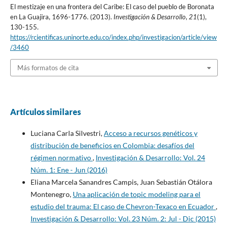
El mestizaje en una frontera del Caribe: El caso del pueblo de Boronata
en La Guajira, 1696-1776. (2013).
Investigación & Desarrollo
,
21
(1),
130-155.
https://rcientificas.uninorte.edu.co/index.php/investigacion/article/view
/3460
Más formatos de cita
Artículos similares
Luciana Carla Silvestri,
Acceso a recursos genéticos y
distribución de beneficios en Colombia: desafíos del
régimen normativo
,
Investigación & Desarrollo: Vol. 24
Núm. 1: Ene - Jun (2016)
Eliana Marcela Sanandres Campis, Juan Sebastián Otálora
Montenegro,
Una aplicación de topic modeling para el
estudio del trauma: El caso de Chevron-Texaco en Ecuador
,
Investigación & Desarrollo: Vol. 23 Núm. 2: Jul - Dic (2015)