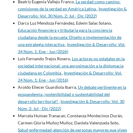
Beatriz Eugenia Vallejo Franco,
La verdad como camino:
comisiones de la verdad en América Latina
,
Investigación &
Desarrollo: Vol. 30 Núm. 2: Jul - Dic (2022)
Darcy Luz Mendoza Fernández, Edwin Salas Solano,
Educación financiera y tributaria para la conciencia
ciudadana desde la escuela: Diseño e implementación de
una estrategia interactiva
,
Investigación & Desarrollo: Vol.
34 Núm. 1: Ene - Jun (2026)
Luis Fernando Trejos Rosero,
Los actores no estatales en la
sociedad internacional: una aproximación a la diplomacia
ciudadana en Colombia
,
Investigación & Desarrollo: Vol.
24 Núm. 1: Ene - Jun (2016)
Aroldo Eliecer Guardiola Ibarra,
Un debate pertinente en la
pospandemia ¿sostenibilidad o sustentabilidad del
desarrollo territorial?
,
Investigación & Desarrollo: Vol. 30
Núm. 2: Jul - Dic (2022)
Marcela Huinao Tranacan, Constanza Montecinos Durán,
Carmen Gloria Muñoz Muñoz, Daniela Valenzuela Soto,
Salud-enfermedad-atención de personas mayores que viven