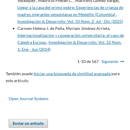
Velásquez , Mauricio Phelan C. , Maricelly Gómez Vargas,
Llegar a la casa del primo pobre: Experiencias de crianza de
madres migrantes venezolanas en Medellín (Colombia)
,
Investigación & Desarrollo: Vol. 33 Núm. 2: Jul - Dic (2025)
Carmen Helena J. de Peña, Myriam Jiménez Arrieta,
Internacionalización y cooperación universitaria: el caso de
Cátedra Europa
,
Investigación & Desarrollo: Vol. 22 Núm.
1: Ene - Jun (2014)
1-10 de 567
Siguiente
También puede
Iniciar una búsqueda de similitud avanzada
para
este artículo.
Open Journal Systems
Enviar un artículo