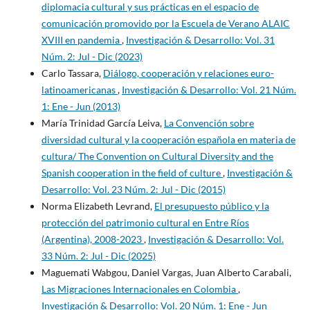
diplomacia cultural y sus prácticas en el espacio de
comunicación promovido por la Escuela de Verano ALAIC
XVIII en pandemia
,
Investigación & Desarrollo: Vol. 31
Núm. 2: Jul - Dic (2023)
Carlo Tassara,
Diálogo, cooperación y relaciones euro-
latinoamericanas
,
Investigación & Desarrollo: Vol. 21 Núm.
1: Ene - Jun (2013)
María Trinidad García Leiva,
La Convención sobre
diversidad cultural y la cooperación española en materia de
cultura/ The Convention on Cultural Diversity and the
Spanish cooperation in the field of culture
,
Investigación &
Desarrollo: Vol. 23 Núm. 2: Jul - Dic (2015)
Norma Elizabeth Levrand,
El presupuesto público y la
protección del patrimonio cultural en Entre Ríos
(Argentina), 2008-2023
,
Investigación & Desarrollo: Vol.
33 Núm. 2: Jul - Dic (2025)
Maguemati Wabgou, Daniel Vargas, Juan Alberto Carabali,
Las Migraciones Internacionales en Colombia
,
Investigación & Desarrollo: Vol. 20 Núm. 1: Ene - Jun