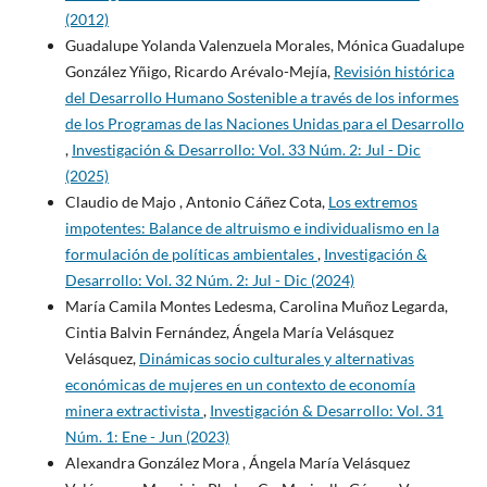
(2012)
Guadalupe Yolanda Valenzuela Morales, Mónica Guadalupe
González Yñigo, Ricardo Arévalo-Mejía,
Revisión histórica
del Desarrollo Humano Sostenible a través de los informes
de los Programas de las Naciones Unidas para el Desarrollo
,
Investigación & Desarrollo: Vol. 33 Núm. 2: Jul - Dic
(2025)
Claudio de Majo , Antonio Cáñez Cota,
Los extremos
impotentes: Balance de altruismo e individualismo en la
formulación de políticas ambientales
,
Investigación &
Desarrollo: Vol. 32 Núm. 2: Jul - Dic (2024)
María Camila Montes Ledesma, Carolina Muñoz Legarda,
Cintia Balvin Fernández, Ángela María Velásquez
Velásquez,
Dinámicas socio culturales y alternativas
económicas de mujeres en un contexto de economía
minera extractivista
,
Investigación & Desarrollo: Vol. 31
Núm. 1: Ene - Jun (2023)
Alexandra González Mora , Ángela María Velásquez