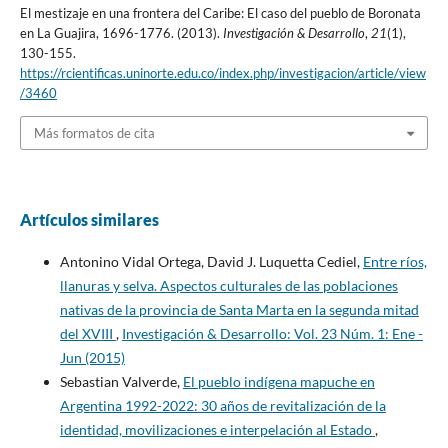
El mestizaje en una frontera del Caribe: El caso del pueblo de Boronata
en La Guajira, 1696-1776. (2013).
Investigación & Desarrollo
,
21
(1),
130-155.
https://rcientificas.uninorte.edu.co/index.php/investigacion/article/view
/3460
Más formatos de cita
Artículos similares
Antonino Vidal Ortega, David J. Luquetta Cediel,
Entre ríos,
llanuras y selva. Aspectos culturales de las poblaciones
nativas de la provincia de Santa Marta en la segunda mitad
del XVIII
,
Investigación & Desarrollo: Vol. 23 Núm. 1: Ene -
Jun (2015)
Sebastian Valverde,
El pueblo indígena mapuche en
Argentina 1992-2022: 30 años de revitalización de la
identidad, movilizaciones e interpelación al Estado
,