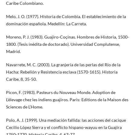
Caribe Colombiano.
Melo, J. O. (1977). Historia de Colombia. El establecimiento de la
dominación española. Medellín: La Carreta.
Moreno, P. J. (1983). Guajiro-Coçinas. Hombres de Historia, 1500-
1800. (Tesis inédita de doctorado). Universidad Complutense,
Madrid.
Navarrete, M. C. (2003). La granjería de las perlas del Río de la
Hacha: Rebelión y Resistencia esclava (1570-1615). Historia
Caribe, 8, 35-50.
Picon, F. (1983). Pasteurs du Nouveau Monde. Adoption de
L’élevage chez les indiens guajiros. Paris: Editions de la Maison des
Sciences de L’Home.
Polo, A. J. (1999). Una mediación fallida: las acciones del cacique
Cecilio López Sierra y el conflicto hispano-wayuu en la Guajira
1750-1770. Historia Caribe, 4, 67-77.