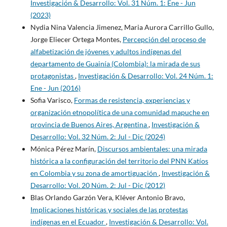
Investigación & Desarrollo: Vol. 31 Núm. 1: Ene - Jun
(2023)
Nydia Nina Valencia Jimenez, Maria Aurora Carrillo Gullo,
Jorge Eliecer Ortega Montes,
Percepción del proceso de
alfabetización de jóvenes y adultos indígenas del
departamento de Guainía (Colombia): la mirada de sus
protagonistas
,
Investigación & Desarrollo: Vol. 24 Núm. 1:
Ene - Jun (2016)
Sofia Varisco,
Formas de resistencia, experiencias y
organización etnopolítica de una comunidad mapuche en
provincia de Buenos Aires, Argentina
,
Investigación &
Desarrollo: Vol. 32 Núm. 2: Jul - Dic (2024)
Mónica Pérez Marín,
Discursos ambientales: una mirada
histórica a la configuración del territorio del PNN Katíos
en Colombia y su zona de amortiguación
,
Investigación &
Desarrollo: Vol. 20 Núm. 2: Jul - Dic (2012)
Blas Orlando Garzón Vera, Kléver Antonio Bravo,
Implicaciones históricas y sociales de las protestas
indígenas en el Ecuador
,
Investigación & Desarrollo: Vol.