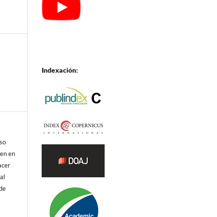
Indexación:
eso
ren en
acer
al
 de