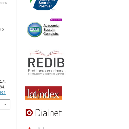
mmons
s o
17).
284.
6391