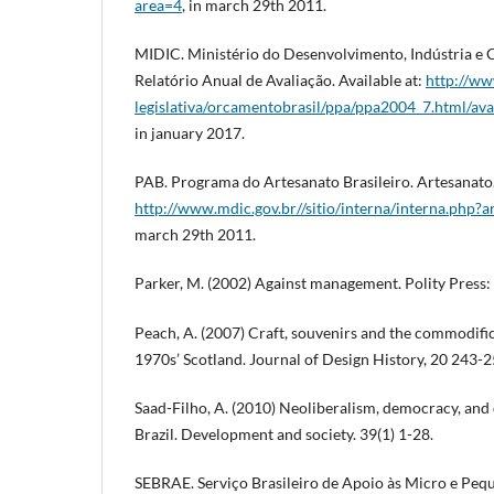
area=4
, in march 29th 2011.
MIDIC. Ministério do Desenvolvimento, Indústria e 
Relatório Anual de Avaliação. Available at:
http://ww
legislativa/orcamentobrasil/ppa/ppa2004_7.html/ava
in january 2017.
PAB. Programa do Artesanato Brasileiro. Artesanato. 
http://www.mdic.gov.br//sitio/interna/interna.ph
march 29th 2011.
Parker, M. (2002) Against management. Polity Press
Peach, A. (2007) Craft, souvenirs and the commodifica
1970s’ Scotland. Journal of Design History, 20 243-2
Saad-Filho, A. (2010) Neoliberalism, democracy, and
Brazil. Development and society. 39(1) 1-28.
SEBRAE. Serviço Brasileiro de Apoio às Micro e Peq