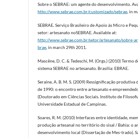
Sobre o SEBRAE: um agente do desenvolvimento. Avai
http://www.sebrae.com.br/customizado/sebrae
, in 
SEBRAE. Serviço Brasileiro de Apoio às Micro e Pe
setor: artesanato noSEBRAE. Available at:
http://www.sebrae.com.br/setor/artesanato/sobre-ar
brae
, in march 29th 2011.
Mascêne, D. C. & Tedeschi, M. (Orgs.) (2010) Termo d
sistema SEBRAE no artesanato. Brasília: EBRAE.
Seraine, A. B. M. S. (2009) Ressignificação produtiva
de 1990: o encontro entre artesanato e empreendedo
(Doutorado em Ciências Sociais. Instituto de Filosof
Universidade Estadual de Campinas.
Soares, R. M. (2010) Interfaces entre identidade, me
produção artesanal no território do sisal / Bahia: o 
desenvolvimento local (Dissertação de Mes-trado). S