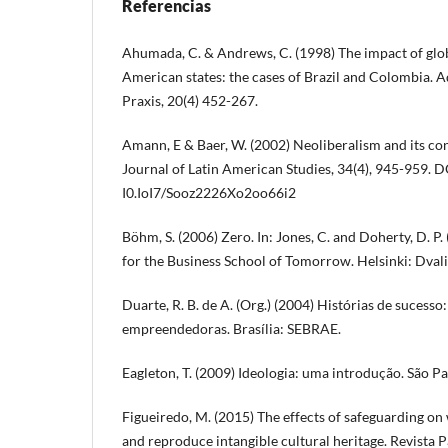
Referencias
Ahumada, C. & Andrews, C. (1998) The impact of glob
American states: the cases of Brazil and Colombia. 
Praxis, 20(4) 452-267.
Amann, E & Baer, W. (2002) Neoliberalism and its con
Journal of Latin American Studies, 34(4), 945-959. D
I0.IoI7/Sooz2226Xo2oo66i2
Böhm, S. (2006) Zero. In: Jones, C. and Doherty, D. P.
for the Business School of Tomorrow. Helsinki: Dvali
Duarte, R. B. de A. (Org.) (2004) Histórias de sucesso
empreendedoras. Brasília: SEBRAE.
Eagleton, T. (2009) Ideologia: uma introdução. São P
Figueiredo, M. (2015) The effects of safeguarding on
and reproduce intangible cultural heritage. Revista 