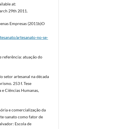
lable at:
march 29th 2011.
quenas Empresas (2011b)O
tesanato/artesanato-no-se-
e referência: atuação do
 do setor artesanal na década
rismo. 253 f. Tese
ia e Ciências Humanas,
mória e comercialização da
arte-sanato como fator de
alvador: Escola de