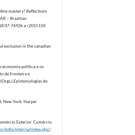
efine mastery? Reflections
BAR – Brazilian
/18 07-7692b a r2015150
nd exclusion in the canadian
e economia política e os
o de fronteira e
s (Orgs.) Epistemologias do
ld. New York: Harper
Comércio Exterior. Comércio
r//sitio/interna/index.php?