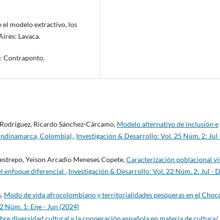
e el modelo extractivo, los
Aires: Lavaca.
o: Contraponto.
-Rodríguez, Ricardo Sánchez-Cárcamo,
Modelo alternativo de inclusión e
Cundinamarca, Colombia)
,
Investigación & Desarrollo: Vol. 25 Núm. 2: Jul 
Restrepo, Yeison Arcadio Meneses Copete,
Caracterización poblacional vi
el enfoque diferencial
,
Investigación & Desarrollo: Vol. 22 Núm. 2: Jul - D
s,
Modo de vida afrocolombiano y territorialidades pesqueras en el Choc
32 Núm. 1: Ene - Jun (2024)
re diversidad cultural y la cooperación española en materia de cultura/