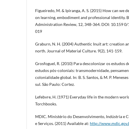
Figueiredo, M. & Ipiranga, A. S. (2015) How can we d
on learning, embodiment and professional identity. 
Administration Review, 12, 348-364. DOI: 10.159 0
019
Graburn, N. H. (2004) Authentic Inuit art: creation a
north. Journal of Material Culture. 9(2), 141-159.
Grosfoguel, R. (2010) Para descolonizar os estudos d
estudos pós-coloniais: transmodernidade, pensament
colonialidade global. In: B. S. Santos, & M. P. Menese
sul. São Paulo: Cortez.
Lefebvre, H. (1971) Everyday life in the modern wor
Torchbooks.
MDIC. Ministério do Desenvolvimento, Indústria e 
e Serviços. (2011) Available at:
http://www.mdic.gov.b