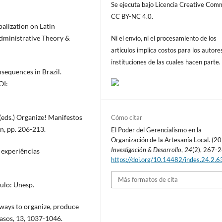
Se ejecuta bajo Licencia Creative Co
CC BY-NC 4.0.
alization on Latin
Administrative Theory &
Ni el envío, ni el procesamiento de los
artículos implica costos para los autore
instituciones de las cuales hacen parte.
sequences in Brazil.
OI:
 (eds.) Organize! Manifestos
Cómo citar
n, pp. 206-213.
El Poder del Gerencialismo en la
Organización de la Artesanía Local. (20
Investigación & Desarrollo
,
24
(2), 267-
: experiências
https://doi.org/10.14482/indes.24.2.
Más formatos de cita
aulo: Unesp.
 ways to organize, produce
Pasos, 13, 1037-1046.