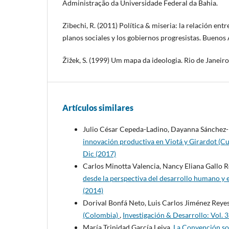
Administração da Universidade Federal da Bahia.
Zibechi, R. (2011) Política & miseria: la relación entr
planos sociales y los gobiernos progresistas. Buenos 
Žižek, S. (1999) Um mapa da ideologia. Rio de Janeir
Artículos similares
Julio César Cepeda-Ladino, Dayanna Sánchez
innovación productiva en Viotá y Girardot (
Dic (2017)
Carlos Minotta Valencia, Nancy Eliana Gallo 
desde la perspectiva del desarrollo humano y 
(2014)
Dorival Bonfá Neto, Luis Carlos Jiménez Reye
(Colombia)
,
Investigación & Desarrollo: Vol. 
María Trinidad García Leiva,
La Convención sob