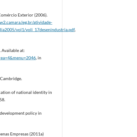
Comércio Exterior (2006).
w2.camara.leg.br/atividade-
lia2005/vol1/voli_17desenindustria.pdf
,
Available at:
p?area=4&menu=2046
, in
: Cambridge.
tion of national identity in
58.
 development policy in
uenas Empresas (2011a)