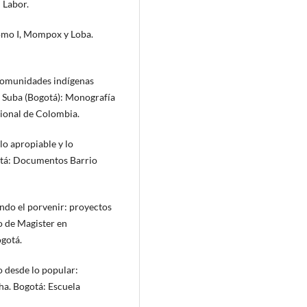
 Labor.
 Tomo I, Mompox y Loba.
s comunidades indígenas
en Suba (Bogotá): Monografía
cional de Colombia.
 lo apropiable y lo
gotá: Documentos Barrio
ando el porvenir: proyectos
lo de Magister en
gotá.
o desde lo popular:
ha. Bogotá: Escuela