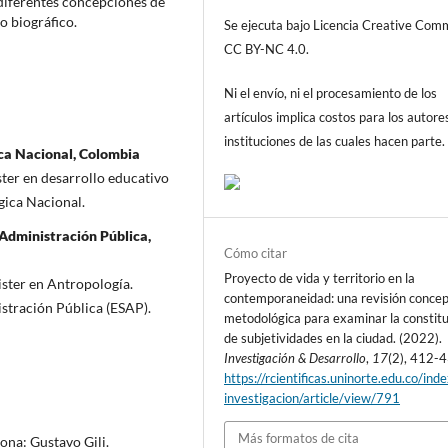
s diferentes concepciones de
o biográfico.
Se ejecuta bajo Licencia Creative Co
CC BY-NC 4.0.
Ni el envío, ni el procesamiento de los
artículos implica costos para los autore
instituciones de las cuales hacen parte.
ca Nacional, Colombia
ter en desarrollo educativo
gica Nacional.
 Administración Pública,
Cómo citar
Proyecto de vida y territorio en la
ster en Antropología.
contemporaneidad: una revisión concep
istración Pública (ESAP).
metodológica para examinar la constit
de subjetividades en la ciudad. (2022).
Investigación & Desarrollo
,
17
(2), 412-
https://rcientificas.uninorte.edu.co/ind
investigacion/article/view/791
Más formatos de cita
ona: Gustavo Gili.