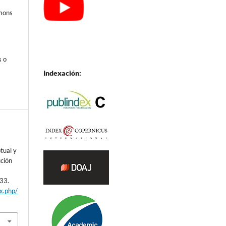
mmons
s o
Indexación:
tual y
ución
433.
ex.php/