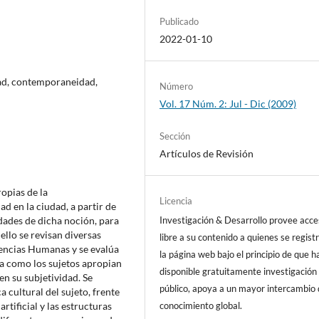
Publicado
2022-01-10
dad, contemporaneidad,
Número
Vol. 17 Núm. 2: Jul - Dic (2009)
Sección
Artículos de Revisión
ropias de la
Licencia
d en la ciudad, a partir de
idades de dicha noción, para
Investigación & Desarrollo provee acc
ello se revisan diversas
libre a su contenido a quienes se regist
iencias Humanas y se evalúa
la página web bajo el principio de que h
ra como los sujetos apropian
disponible gratuitamente investigación 
en su subjetividad. Se
público, apoya a un mayor intercambio
a cultural del sujeto, frente
rtificial y las estructuras
conocimiento global.