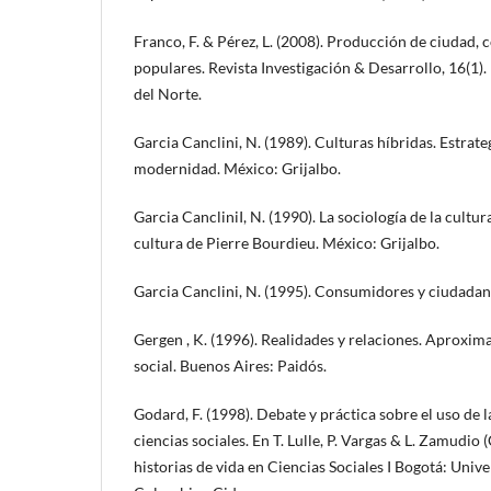
Franco, F. & Pérez, L. (2008). Producción de ciudad, 
populares. Revista Investigación & Desarrollo, 16(1).
del Norte.
Garcia Canclini, N. (1989). Culturas híbridas. Estrateg
modernidad. México: Grijalbo.
Garcia CancliniI, N. (1990). La sociología de la cultur
cultura de Pierre Bourdieu. México: Grijalbo.
Garcia Canclini, N. (1995). Consumidores y ciudadan
Gergen , K. (1996). Realidades y relaciones. Aproxim
social. Buenos Aires: Paidós.
Godard, F. (1998). Debate y práctica sobre el uso de la
ciencias sociales. En T. Lulle, P. Vargas & L. Zamudio 
historias de vida en Ciencias Sociales I Bogotá: Univ