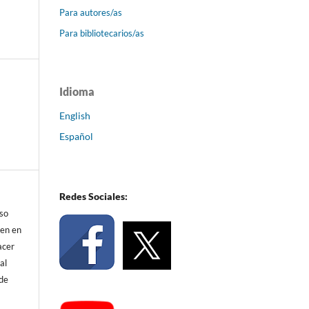
Para autores/as
Para bibliotecarios/as
Idioma
English
Español
Redes Sociales:
eso
ren en
acer
al
 de