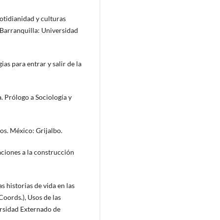
cotidianidad y culturas
 Barranquilla: Universidad
ias para entrar y salir de la
a. Prólogo a Sociología y
os. México: Grijalbo.
aciones a la construcción
s historias de vida en las
(Coords.), Usos de las
ersidad Externado de