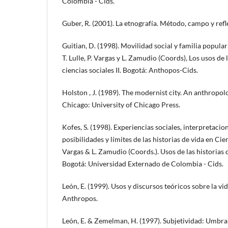
Colombia - Cids.
Guber, R. (2001). La etnografía. Método, campo y ref
Guitian, D. (1998). Movilidad social y familia popula
T. Lulle, P. Vargas y L. Zamudio (Coords), Los usos de l
ciencias sociales II. Bogotá: Anthopos-Cids.
Holston , J. (1989). The modernist city. An anthropolog
Chicago: University of Chicago Press.
Kofes, S. (1998). Experiencias sociales, interpretacio
posibilidades y límites de las historias de vida en Cienc
Vargas & L. Zamudio (Coords.). Usos de las historias d
Bogotá: Universidad Externado de Colombia - Cids.
León, E. (1999). Usos y discursos teóricos sobre la vi
Anthropos.
León, E. & Zemelman, H. (1997). Subjetividad: Umbral