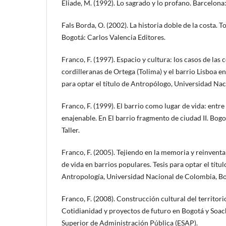
Eliade, M. (1992). Lo sagrado y lo profano. Barcelona:
Fals Borda, O. (2002). La historia doble de la costa.
Bogotá: Carlos Valencia Editores.
Franco, F. (1997). Espacio y cultura: los casos de la
cordilleranas de Ortega (Tolima) y el barrio Lisboa 
para optar el título de Antropólogo, Universidad Na
Franco, F. (1999). El barrio como lugar de vida: entre
enajenable. En El barrio fragmento de ciudad II. Bo
Taller.
Franco, F. (2005). Tejiendo en la memoria y reinvent
de vida en barrios populares. Tesis para optar el títu
Antropología, Universidad Nacional de Colombia, Bo
Franco, F. (2008). Construcción cultural del territori
Cotidianidad y proyectos de futuro en Bogotá y Soac
Superior de Administración Pública (ESAP).