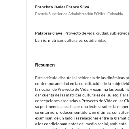
Francisco Javier Franco Silva
Escuela Superior de Administración Pública, Colombia
Palabras clave:
Proyecto de vida, ciudad, subjetivi
barrio, matrices culturales, cotidianidad
Resumen
Este artículo discute la incidencia de las dinámicas p
contemporaneidad en la constitución de la subjetivida
la noción de Proyecto de Vida, y examina las posibil
dar cuenta de las matrices culturales del sujeto. Para 
concepciones asociadas a Proyecto de Vida en las C
su pertinencia para hacer una lectura sobre la mane
su entorno, producen sentido y, en últimas, constituy
examinan, de un lado, las relaciones entre la gramátic
a los condicionamientos del medio social, ambiental, a