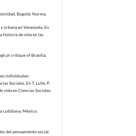
lexividad. Bogotá: Norma.
r y urbana en Venezuela. En
a historia de vida en las
ical critique of Brasília.
nes individuales:
ias Sociales. En T. Lulle, P.
e vida en Ciencias Sociales.
da cotidiana. México:
es del pensamiento social.