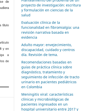
Planteamiento del problema de un
ase de
proyecto de investigación: escritura
diera
y formulación en ciencias de la
salud
Evaluación clínica de la
 título
funcionalidad en fibromialgia: una
revisión narrativa basada en
evidencia
rtículo
Adulto mayor: envejecimiento,
OR
y en
discapacidad, cuidado y centros
día. Revisión de tema.
liga a
rlos de
Recomendaciones basadas en
guías de práctica clínica sobre
diagnóstico, tratamiento y
seguimiento de infección de tracto
urinario en pacientes pediátricos
en Colombia
Meningitis viral: características
clínicas y microbiológicas de
pacientes ingresados en un
hospital universitario entre 2017 y