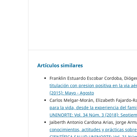
Artículos similares
Franklin Estuardo Escobar Cordoba, Dióge
titulación con presion positiva en la via a
(2015): Mayo - Agosto
Carlos Melgar-Morán, Elizabeth Fajardo-R
para la vida, desde la experiencia del fami
UNINORTE: Vol. 34 Núm. 3 (2018): Septiem
Jaiberth Antonio Cardona Arias, Jorge Ar
conocimientos, actitudes y prácticas sobr
CIENTÍFICA SALUD UNINORTE: Vol. 31 Núm.