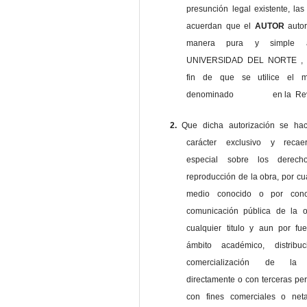
presunción legal existente, las
acuerdan que el
AUTOR
auto
manera pura y simple
UNIVERSIDAD DEL NORTE , 
fin de que se utilice el ma
denominado en la Revi
2.
Que dicha autorización se ha
carácter exclusivo y reca
especial sobre los derec
reproducción de la obra, por cu
medio conocido o por cono
comunicación pública de la o
cualquier titulo y aun por fu
ámbito académico, distribu
comercialización de la 
directamente o con terceras pe
con fines comerciales o net