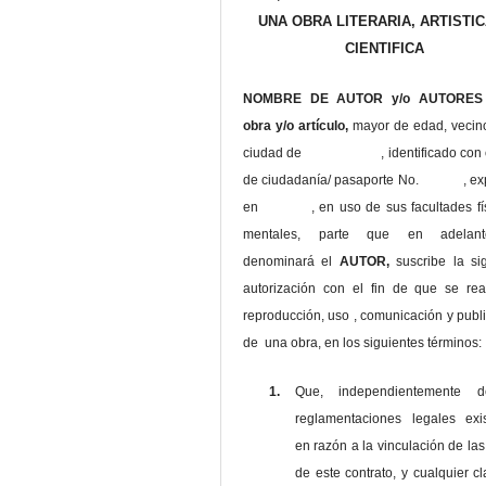
UNA OBRA LITERARIA, ARTISTIC
CIENTIFICA
NOMBRE DE AUTOR y/o AUTORES 
obra y/o artículo,
mayor de edad, vecin
ciudad de , identificado con c
de ciudadanía/ pasaporte No. , ex
en , en uso
de sus facultades fí
mentales, parte que en adelan
denominará el
AUTOR,
suscribe la si
autorización con el fin de que se rea
reproducción, uso , comunicación y publ
de una obra, en los siguientes términos:
1.
Que, independientemente 
reglamentaciones legales exis
en razón a la vinculación de las
de este contrato, y cualquier c