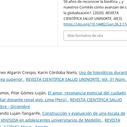
50 años de reconocer la bioética. ¿ y
nuestros Comités cómo avanzan de c
la globalización?. (2020).
REVISTA
CIENTÍFICA SALUD UNINORTE
,
36
(3).
https://doi.org/10.14482/sun.36.3.17
Más formatos de cita
nes Algarín Crespo, Karin Córdoba Nieto,
Uso de hipnóticos durant
érea superior
,
REVISTA CIENTÍFICA SALUD UNINORTE: Vol. 31 Núm.
amos, Pilar Gómez-Luján,
El amor, resonancia esencial del cuidado
liar donante renal vivo. Lima (Perú)
,
REVISTA CIENTÍFICA SALUD
bre - Diciembre
mando Luján-Tangarife,
Construcción y evaluación de una escala de
e VIH/SIDA en adolescentes universitarios de Medellín
,
REVISTA
 2 (2015): Mayo - Agosto