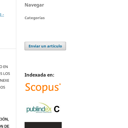
Navegar
e -
Categorías
Enviar un artículo
TO EN
S LOS
Indexada en:
ANEXE
LOS
IÓN,
ÓN DE