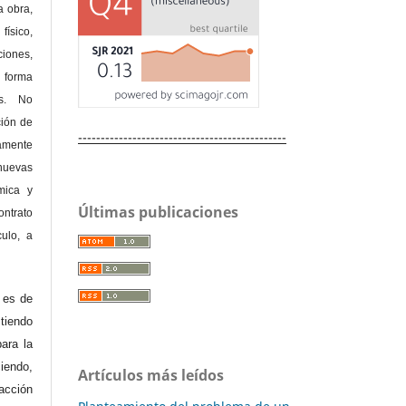
a obra,
físico,
ones,
 forma
as. No
ción de
----------------------------------------------
amente
nuevas
mica y
Últimas publicaciones
ontrato
culo, a
e es de
iendo
ara la
endo,
Artículos más leídos
acción