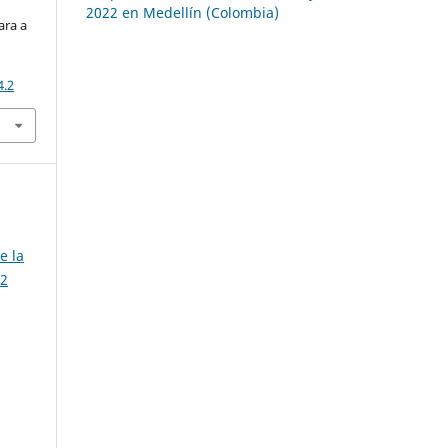
2022 en Medellín (Colombia)
ara a
4.2
e la
 2