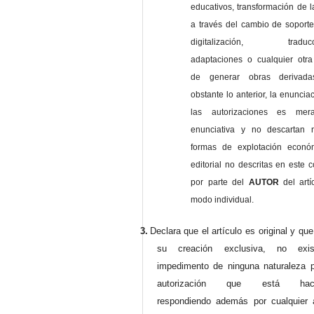
educativos, transformación de l
a través del cambio de soporte 
digitalización, traducci
adaptaciones o cualquier otra
de generar obras derivad
obstante lo anterior, la enuncia
las autorizaciones es mer
enunciativa y no descartan 
formas de explotación econó
editorial no descritas en este c
por parte del
AUTOR
del artí
modo individual.
3.
Declara que el artículo es original y qu
su creación exclusiva, no exist
impedimento de ninguna naturaleza p
autorización que está haci
respondiendo además por cualquier 