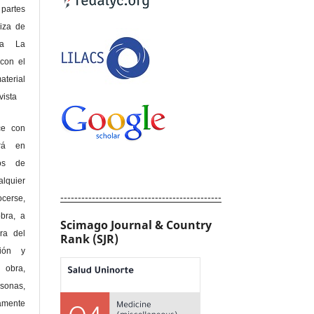
 partes
riza de
 a La
con el
terial
sta
ce con
erá en
hos de
alquier
----------------------------------------------
cerse,
bra, a
Scimago Journal & Country
era del
Rank (SJR)
ción y
obra,
rsonas,
amente