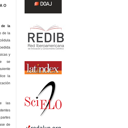
A O
de la
o de la
édula
pedida
sicas y
te se
guiente
lice la
icación
de las
tentes
 partes
lase de