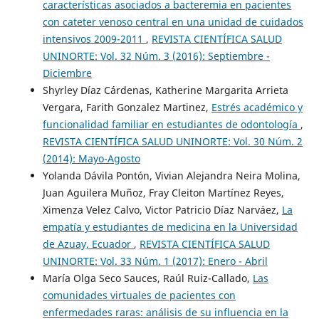
características asociados a bacteremia en pacientes
con cateter venoso central en una unidad de cuidados
intensivos 2009-2011
,
REVISTA CIENTÍFICA SALUD
UNINORTE: Vol. 32 Núm. 3 (2016): Septiembre -
Diciembre
Shyrley Díaz Cárdenas, Katherine Margarita Arrieta
Vergara, Farith Gonzalez Martinez,
Estrés académico y
funcionalidad familiar en estudiantes de odontología
,
REVISTA CIENTÍFICA SALUD UNINORTE: Vol. 30 Núm. 2
(2014): Mayo-Agosto
Yolanda Dávila Pontón, Vivian Alejandra Neira Molina,
Juan Aguilera Muñoz, Fray Cleiton Martínez Reyes,
Ximenza Velez Calvo, Victor Patricio Díaz Narváez,
La
empatía y estudiantes de medicina en la Universidad
de Azuay, Ecuador
,
REVISTA CIENTÍFICA SALUD
UNINORTE: Vol. 33 Núm. 1 (2017): Enero - Abril
María Olga Seco Sauces, Raúl Ruiz-Callado,
Las
comunidades virtuales de pacientes con
enfermedades raras: análisis de su influencia en la