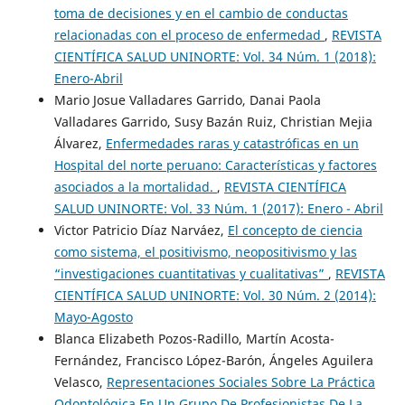
toma de decisiones y en el cambio de conductas
relacionadas con el proceso de enfermedad
,
REVISTA
CIENTÍFICA SALUD UNINORTE: Vol. 34 Núm. 1 (2018):
Enero-Abril
Mario Josue Valladares Garrido, Danai Paola
Valladares Garrido, Susy Bazán Ruiz, Christian Mejia
Álvarez,
Enfermedades raras y catastróficas en un
Hospital del norte peruano: Características y factores
asociados a la mortalidad.
,
REVISTA CIENTÍFICA
SALUD UNINORTE: Vol. 33 Núm. 1 (2017): Enero - Abril
Victor Patricio Díaz Narváez,
El concepto de ciencia
como sistema, el positivismo, neopositivismo y las
“investigaciones cuantitativas y cualitativas”
,
REVISTA
CIENTÍFICA SALUD UNINORTE: Vol. 30 Núm. 2 (2014):
Mayo-Agosto
Blanca Elizabeth Pozos-Radillo, Martín Acosta-
Fernández, Francisco López-Barón, Ángeles Aguilera
Velasco,
Representaciones Sociales Sobre La Práctica
Odontológica En Un Grupo De Profesionistas De La