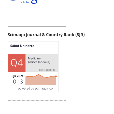
----------------------------------------------
Scimago Journal & Country Rank (SJR)
----------------------------------------------