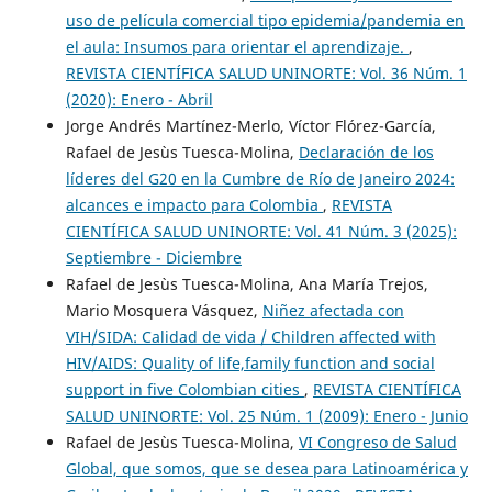
uso de película comercial tipo epidemia/pandemia en
el aula: Insumos para orientar el aprendizaje.
,
REVISTA CIENTÍFICA SALUD UNINORTE: Vol. 36 Núm. 1
(2020): Enero - Abril
Jorge Andrés Martínez-Merlo, Víctor Flórez-García,
Rafael de Jesùs Tuesca-Molina,
Declaración de los
líderes del G20 en la Cumbre de Río de Janeiro 2024:
alcances e impacto para Colombia
,
REVISTA
CIENTÍFICA SALUD UNINORTE: Vol. 41 Núm. 3 (2025):
Septiembre - Diciembre
Rafael de Jesùs Tuesca-Molina, Ana María Trejos,
Mario Mosquera Vásquez,
Niñez afectada con
VIH/SIDA: Calidad de vida / Children affected with
HIV/AIDS: Quality of life,family function and social
support in five Colombian cities
,
REVISTA CIENTÍFICA
SALUD UNINORTE: Vol. 25 Núm. 1 (2009): Enero - Junio
Rafael de Jesùs Tuesca-Molina,
VI Congreso de Salud
Global, que somos, que se desea para Latinoamérica y