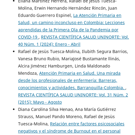
Eliana Martínez Herrera, Rafael de Jesùs Tuesca-
Molina, Erwin Hernando Hernández Rincón, Juan
Eduardo Guerrero Espinel,
La Atención Primaria en
Salud, un camino inconcluso en Colombia: Lecciones
aprendidas de la Primera Ola de la Pandemia por
COVID-19
,
REVISTA CIENTÍFICA SALUD UNINORTE: Vol.
40 Núm. 1 (2024): Enero - Abril
Rafael de Jesùs Tuesca-Molina, Ilubith Segura Barrios,
Vanesa Bruno Rubio, MariaJosé Bustamante llinás,
Alcira Jiménez Hamburgen, Linda Maldonado
Mendoza,
Atención Primaria en Salud. Una mirada
desde los profesionales de enfermería: Barreras,
conocimientos y actividades. Barranquilla-Colombia.
,
REVISTA CIENTÍFICA SALUD UNINORTE: Vol. 31 Núm. 2
(2015): Mayo - Agosto
Diana Carolina Silva Henao, Ana María Gutiérrez
Strauss, Manuel Pando Moreno, Rafael de Jesùs
Tuesca-Molina,
Relación entre factores psicosociales
negativos y el síndrome de Burnout en el personal