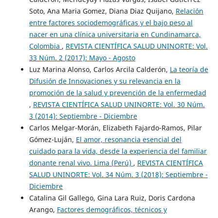
Soto, Ana Maria Gomez, Diana Diaz Quijano,
Relación
entre factores sociodemográficas y el bajo peso al
nacer en una clínica universitaria en Cundinamarca,
Colombia
,
REVISTA CIENTÍFICA SALUD UNINORTE: Vol.
33 Núm. 2 (2017): Mayo - Agosto
Luz Marina Alonso, Carlos Arcila Calderón,
La teoría de
Difusión de Innovaciones y su relevancia en la
promoción de la salud y prevención de la enfermedad
,
REVISTA CIENTÍFICA SALUD UNINORTE: Vol. 30 Núm.
3 (2014): Septiembre - Diciembre
Carlos Melgar-Morán, Elizabeth Fajardo-Ramos, Pilar
Gómez-Luján,
El amor, resonancia esencial del
cuidado para la vida, desde la experiencia del familiar
donante renal vivo. Lima (Perú)
,
REVISTA CIENTÍFICA
SALUD UNINORTE: Vol. 34 Núm. 3 (2018): Septiembre -
Diciembre
Catalina Gil Gallego, Gina Lara Ruiz, Doris Cardona
Arango,
Factores demográficos, técnicos y