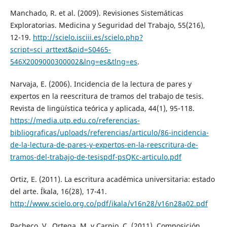
Manchado, R. et al. (2009). Revisiones Sistemáticas
Exploratorias. Medicina y Seguridad del Trabajo, 55(216),
12-19.
http://scielo.isciii.es/scielo.php?
script=sci_arttext&pid=S0465-
546X2009000300002&lng=es&tlng=es
.
Narvaja, E. (2006). Incidencia de la lectura de pares y
expertos en la reescritura de tramos del trabajo de tesis.
Revista de lingüística teórica y aplicada, 44(1), 95-118.
https://media.utp.edu.co/referencias-
bibliograficas/uploads/referencias/articulo/86-incidencia-
de-la-lectura-de-pares-y-expertos-en-la-reescritura-de-
tramos-del-trabajo-de-tesispdf-psQKc-articulo.pdf
Ortiz, E. (2011). La escritura académica universitaria: estado
del arte. Íkala, 16(28), 17-41.
http://www.scielo.org.co/pdf/ikala/v16n28/v16n28a02.pdf
Pacheco, V., Ortega, M. y Carpio, C. (2011). Composición