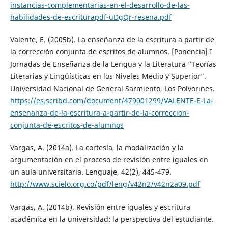
instancias-complementarias-en-el-desarrollo-de-las-
habilidades-de-escriturapdf-uDgQr-resena.pdf
Valente, E. (2005b). La enseñanza de la escritura a partir de
la corrección conjunta de escritos de alumnos. [Ponencia] I
Jornadas de Enseñanza de la Lengua y la Literatura “Teorías
Literarias y Lingüísticas en los Niveles Medio y Superior”.
Universidad Nacional de General Sarmiento, Los Polvorines.
https://es.scribd.com/document/479001299/VALENTE-E-La-
ensenanza-de-la-escritura-a-partir-de-la-correccion-
conjunta-de-escritos-de-alumnos
Vargas, A. (2014a). La cortesía, la modalización y la
argumentación en el proceso de revisión entre iguales en
un aula universitaria. Lenguaje, 42(2), 445-479.
http://www.scielo.org.co/pdf/leng/v42n2/v42n2a09.pdf
Vargas, A. (2014b). Revisión entre iguales y escritura
académica en la universidad: la perspectiva del estudiante.