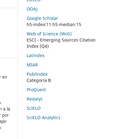
DOAJ
Google Scholar
h5-index:11 h5-median:15
Web of Science (WoS)
ESCI - Emerging Sources Citation
Index (Q4)
Latindex
MIAR
Publindex
r en
Categoría B
ProQuest
Redalyc
s
SciELO
n a la
r por
SciELO Analytics
ajar
ia