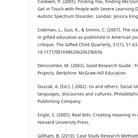
Caldwell, P. (2005). Finding You, Finding Me:Usi
Get in Touch with People with Severe Learning D
Autistic Spectrum Disorder. London: Jessica King
Coleman, L., Guo, A., & Simms, C. (2007). The sta
in gifted education as published in American jo
critique. The Gifted Child Quarterly, 51(1), 51-63.
10.1177/0016986206206296656
Denscombe, M. (2003). Good Research Guide : F
Projects. Berkshire: McGraw-Hill Education.
Duszak, A. (Ed.). ( 2002). Us and others: Social id
languages, discourses and cultures. Philadelph
Publishing Company.
Engle, S. (2005). Real kids: Creating meaning in 
Harvard University Press.
Gillham, B. (2010). Case Study Research Metho