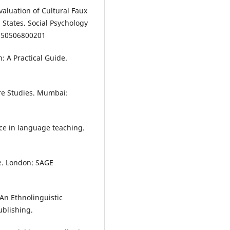
valuation of Cultural Faux
 States. Social Psychology
7250506800201
: A Practical Guide.
ure Studies. Mumbai:
ce in language teaching.
e. London: SAGE
 An Ethnolinguistic
ublishing.