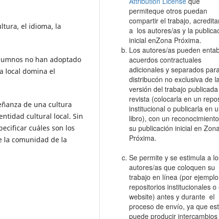
Attribution License
que
permiteque otros puedan
compartir el trabajo, acredit
tura, el idioma, la
a los autores/as y la publica
inicial enZona Próxima.
Los autores/as pueden entab
 alumnos no han adoptado
acuerdos contractuales
adicionales y separados para
a local domina el
distribucón no exclusiva de l
versión del trabajo publicada
revista (colocarla en un repos
señanza de una cultura
institucional o publicarla en 
tidad cultural local. Sin
libro), con un reconocimient
ecificar cuáles son los
su publicación inicial en Zon
Próxima.
de la comunidad de la
Se permite y se estimula a lo
autores/as que coloquen su
trabajo en línea (por ejemplo
repositorios institucionales o
website) antes y durante el
proceso de envío, ya que es
puede producir intercambios