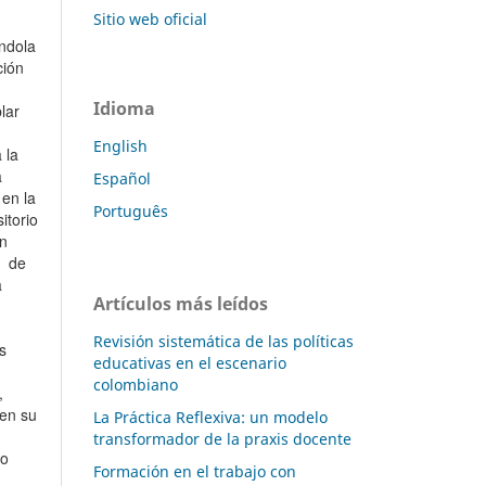
Sitio web oficial
andola
ción
Idioma
lar
English
 la
a
Español
 en la
Português
itorio
un
o de
a
Artículos más leídos
Revisión sistemática de las políticas
s
educativas en el escenario
colombiano
,
 en su
La Práctica Reflexiva: un modelo
transformador de la praxis docente
to
Formación en el trabajo con