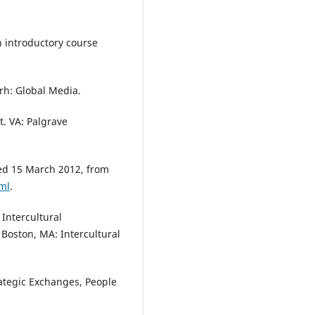
An introductory course
rh: Global Media.
ct. VA: Palgrave
ved 15 March 2012, from
ml
.
Intercultural
Boston, MA: Intercultural
ategic Exchanges, People