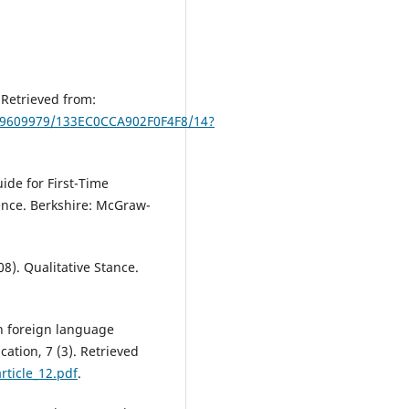
. Retrieved from:
219609979/133EC0CCA902F0F4F8/14?
uide for First-Time
ence. Berkshire: McGraw-
08). Qualitative Stance.
in foreign language
ation, 7 (3). Retrieved
rticle_12.pdf
.