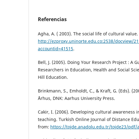
Referencias
Agha, A. ( 2003). The social life of cultural value
http://ezproxy.uninorte.edu.co:2538/docview/
accountid=41515
.
Bell, J. (2005). Doing Your Research Project : A G
Researchers in Education, Health and Social Sci
Hill Education.
Brinkmann, S., Emholdt, C., & Kraft, G. (Eds). (20
Århus, DNK: Aarhus University Press.
Cakir, I. (2006). Developing cultural awareness 
teaching. Turkish Online Journal of Distance Educ
from:
https://tojde.anadolu.edu.tr/tojde23/pdf/a