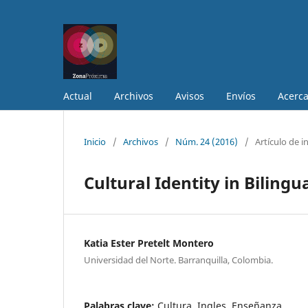
Actual
Archivos
Avisos
Envíos
Acerc
Inicio
/
Archivos
/
Núm. 24 (2016)
/
Artículo de i
Cultural Identity in Bilingu
Katia Ester Pretelt Montero
Universidad del Norte. Barranquilla, Colombia.
Palabras clave:
Cultura, Ingles, Enseñanza