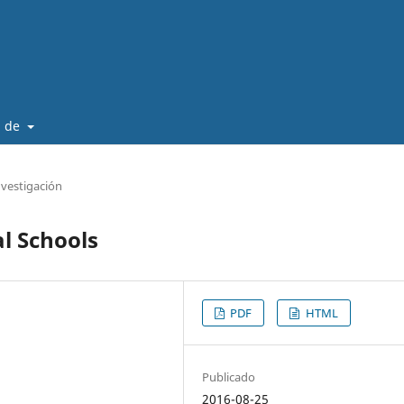
a de
nvestigación
al Schools
PDF
HTML
Publicado
2016-08-25