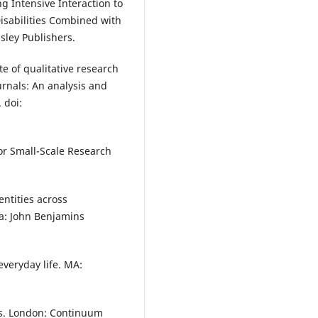
ng Intensive Interaction to
isabilities Combined with
sley Publishers.
te of qualitative research
urnals: An analysis and
 doi:
or Small-Scale Research
entities across
ia: John Benjamins
everyday life. MA:
ds. London: Continuum