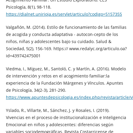
Psicología, 8(1), 98-118.
https://dialnet.unirioja.es/servlet/articulo?codigo=5157355
Valgañón, M. (2014). Estilo de funcionamiento de las familias
de acogida y conducta adaptativa - autocon-cepto de los
niños, niñas y adolescentes bajo su cuidado. Salud &
Sociedad, 5(2), 156-169. https:// www.redalyc.org/articulo.oa?
id=439742475001
Viedma, I., Míguez, M., Santoló, C. y Martín, A. (2016). Modelo
de intervención y retos en el acogimiento familiar:la
experiencia de la Fundación Márgenes y Vínculos. Apuntes
de Psicología, 34(2-3), 281-290.
https://www.apuntesdepsicologia.es/index.php/revista/article/
Yslado, R., Villarte, M., Sánchez, J. y Rosales, I. (2019).
Vivencias en el proceso de institucionalización e Inteligencia
Emocional en niños y adolescentes: diferencias según
variables sociodemográficas. Revista Costarricense de