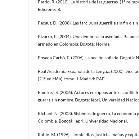
Pardo, R. (2010). La historia de las guerras. (1ª. reim
Ediciones B.
Pécaut, D. (2008). Las farc, ¿una guerrilla sin fin o s
Pizarro, E. (2004). Una democracia asediada. Balance 
armado en Colombia. Bogotá: Norma.
Posada Carbó, E. (2006). La nación soñada. Bogotá: 
Real Academia Española de la Lengua. (2000) Diccion
(21ª. edición), tomo II. Madrid: RAE.
Ramírez, S. (2006). Actores europeos ante el conflic
guerra sin nombre. Bogotá: iepri, Universidad Nacio
Richani, N. (2003). Sistemas de guerra. La economía po
Colombia. Bogotá: iepri, Universidad Nacional.
Rubio, M. (1996). Homicidios, justicia, mafias y capita