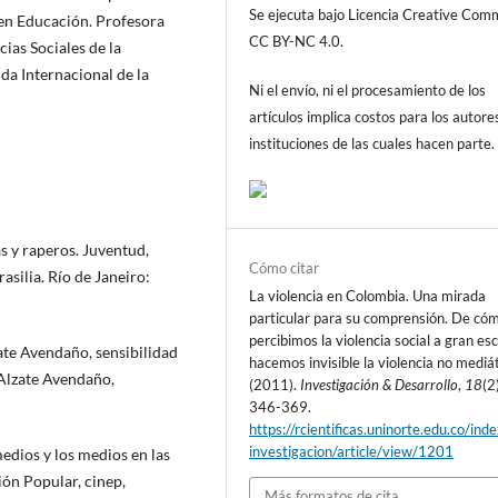
Se ejecuta bajo Licencia Creative Co
en Educación. Pro­fesora
CC BY-NC 4.0.
ias Sociales de la
da Internacional de la
Ni el envío, ni el procesamiento de los
artículos implica costos para los autore
instituciones de las cuales hacen parte.
as y raperos. Juventud,
Cómo citar
asilia. Río de Janeiro:
La violencia en Colombia. Una mirada
particular para su comprensión. De có
percibimos la violencia social a gran esc
zate Avendaño, sensibilidad
hacemos invisible la violencia no mediát
Alzate Avendaño,
(2011).
Investigación & Desarrollo
,
18
(2
346-369.
https://rcientificas.uninorte.edu.co/ind
investigacion/article/view/1201
medios y los medios en las
ión Popular, cinep,
Más formatos de cita