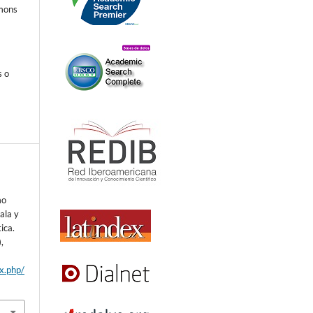
mmons
s o
mo
ala y
ica.
),
ex.php/