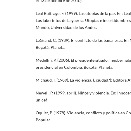
el 13 de octubre de 2010).
Leal Buitrago, F. (1999). Las utopías de la paz. En: Lea
Los laberintos de la guerra. Utopías e incertidumbres
Mundo, Universidad de los Andes.
LeGrand, C. (1989). El conflicto de las bananeras. En
Bogotá: Planeta.
Medellín, P. (2006). El presidente sitiado. Ingobernab
presidencial en Colombia. Bogotá: Planeta.
Michaud, I. (1989). La violencia. (¿ciudad?): Editora Ati
Newell, P. (1999, abril). Niños y violencia. En: Innocent
unicef
Oquist, P. (1978). Violencia, conflicto y política en 
Popular.