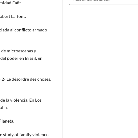
sidad Eafit.
Robert Laffont.
ciada al conflicto armado
o de microescenas y
del poder en Brasil, en
- 2- Le désordre des choses.
de la violencia. En Los
ulia.
Planeta.
e study of family violence.