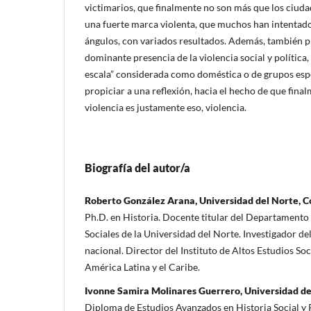
victimarios, que finalmente no son más que los ciud
una fuerte marca violenta, que muchos han intentado
ángulos, con variados resultados. Además, también p
dominante presencia de la violencia social y política,
escala” considerada como doméstica o de grupos espec
propiciar a una reflexión, hacia el hecho de que fina
violencia es justamente eso, violencia.
Biografía del autor/a
Roberto González Arana, Universidad del Norte, 
Ph.D. en Historia. Docente titular del Departamento 
Sociales de la Universidad del Norte. Investigador d
nacional. Director del Instituto de Altos Estudios Soc
América Latina y el Caribe.
Ivonne Samira Molinares Guerrero, Universidad de
Diploma de Estudios Avanzados en Historia Social y