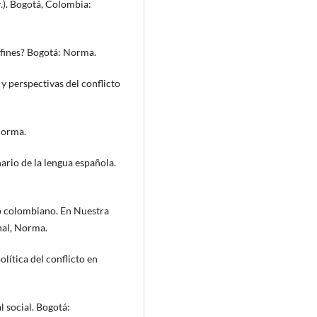
pr.). Bogotá, Colombia:
in fines? Bogotá: Norma.
y perspectivas del conflicto
Norma.
ario de la lengua española.
to colombiano. En Nuestra
nal, Norma.
lítica del conflicto en
l social. Bogotá: