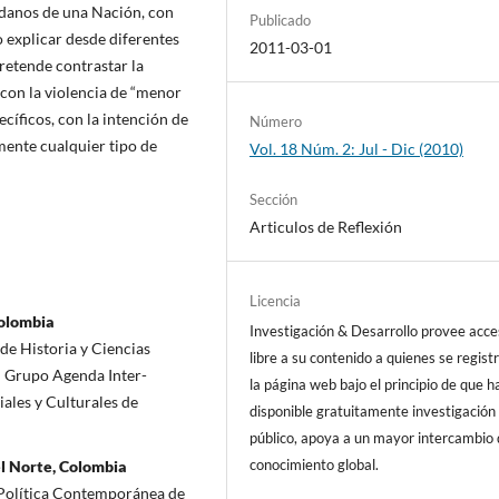
adanos de una Nación, con
Publicado
 explicar desde diferentes
2011-03-01
retende contrastar la
 con la violencia de “menor
íficos, con la intención de
Número
lmente cualquier tipo de
Vol. 18 Núm. 2: Jul - Dic (2010)
Sección
Articulos de Reflexión
Licencia
Colombia
Investigación & Desarrollo provee acc
de Historia y Ciencias
libre a su contenido a quienes se regist
el Grupo Agenda Inter­
la página web bajo el principio de que h
iales y Culturales de
disponible gratuitamente investigación 
público, apoya a un mayor intercambio
conocimiento global.
l Norte, Colombia
 Política Contemporánea de