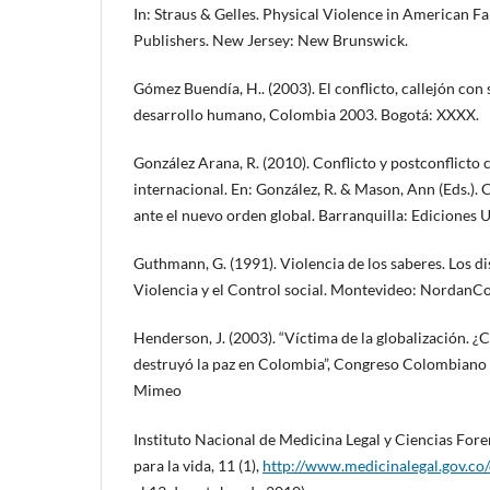
In: Straus & Gelles. Physical Violence in American Fa
Publishers. New Jersey: New Brunswick.
Gómez Buendía, H.. (2003). El conflicto, callejón con 
desarrollo humano, Colombia 2003. Bogotá: XXXX.
González Arana, R. (2010). Conflicto y postconflicto
internacional. En: González, R. & Mason, Ann (Eds.). 
ante el nuevo orden global. Barranquilla: Ediciones 
Guthmann, G. (1991). Violencia de los saberes. Los dis
Violencia y el Control social. Montevideo: Nordan­
Henderson, J. (2003). “Víctima de la globalización. ¿
destruyó la paz en Colombia”, Congreso Colombiano
Mimeo
Instituto Nacional de Medicina Legal y Ciencias Fore
para la vida, 11 (1),
http://www.medicinalegal.gov.co