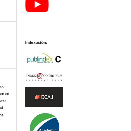
Indexación:
eso
ren en
acer
al
 de