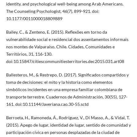
identity, and psychological well-being among Arab Americans.
The Counseling Psychologist, 46(7), 899-921. doi:
10.1177/0011000018809889
Bailey, C., & Zenteno, E. (2015). Reflexões em torno da
vulnerabilidade social e residencial dos assentamentos informais
nos montes de Valparaíso, Chile. Cidades, Comunidades e
Territórios, 31, 116-130.
doi:10.15847/citiescommunitiesterritories.dec2015.031.art08
Ballesteros, M., & Restrepo, D. (2017). Significados compartidos y
toma de decisiones: el mito y la historia como elementos
simbólicos incidentes en una empresa familiar colombiana de
transporte terrestre. Cuadernos de Administración, 30(55), 127-
161. doi:10.11144/Javeriana.cao.30-55.sctd
Berroeta, H., Ramoneda, Á., Rodríguez, V., Di Masso, A., & Vidal, T.
(2015). Apego de lugar, identidad de lugar, sentido de comunidad y
participación cívica en personas desplazadas de la ciudad de