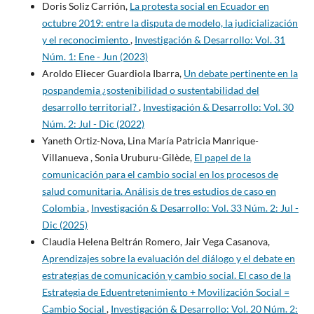
Doris Soliz Carrión,
La protesta social en Ecuador en
octubre 2019: entre la disputa de modelo, la judicialización
y el reconocimiento
,
Investigación & Desarrollo: Vol. 31
Núm. 1: Ene - Jun (2023)
Aroldo Eliecer Guardiola Ibarra,
Un debate pertinente en la
pospandemia ¿sostenibilidad o sustentabilidad del
desarrollo territorial?
,
Investigación & Desarrollo: Vol. 30
Núm. 2: Jul - Dic (2022)
Yaneth Ortiz-Nova, Lina María Patricia Manrique-
Villanueva , Sonia Uruburu-Gilède,
El papel de la
comunicación para el cambio social en los procesos de
salud comunitaria. Análisis de tres estudios de caso en
Colombia
,
Investigación & Desarrollo: Vol. 33 Núm. 2: Jul -
Dic (2025)
Claudia Helena Beltrán Romero, Jair Vega Casanova,
Aprendizajes sobre la evaluación del diálogo y el debate en
estrategias de comunicación y cambio social. El caso de la
Estrategia de Eduentretenimiento + Movilización Social =
Cambio Social
,
Investigación & Desarrollo: Vol. 20 Núm. 2: