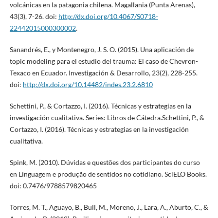
volcánicas en la patagonia chilena. Magallania (Punta Arenas),
43(3), 7-26. doi:
http://dx.doi.org/10.4067/S0718-
22442015000300002
.
Sanandrés, E., y Montenegro, J. S. O. (2015). Una aplicación de
topic modeling para el estudio del trauma: El caso de Chevron-
Texaco en Ecuador. Investigación & Desarrollo, 23(2), 228-255.
doi:
http://dx.doi.org/10.14482/indes.23.2.6810
Schettini, P., & Cortazzo, I. (2016). Técnicas y estrategias en la
investigación cualitativa. Series: Libros de Cátedra.Schettini, P., &
Cortazzo, I. (2016). Técnicas y estrategias en la investigación
cualitativa.
Spink, M. (2010). Dúvidas e questões dos participantes do curso
en Linguagem e produção de sentidos no cotidiano. SciELO Books.
doi: 0.7476/9788579820465
Torres, M. T., Aguayo, B., Bull, M., Moreno, J., Lara, A., Aburto, C., &