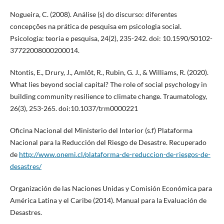
Nogueira, C. (2008). Análise (s) do discurso: diferentes
concepções na prática de pesquisa em psicologia social.
Psicologia: teoria e pesquisa, 24(2), 235-242. doi: 10.1590/S0102-
37722008000200014.
Ntontis, E., Drury, J., Amlôt, R., Rubin, G. J., & Williams, R. (2020).
What lies beyond social capital? The role of social psychology in
building community resilience to climate change. Traumatology,
26(3), 253-265. doi:10.1037/trm0000221
Oficina Nacional del Ministerio del Interior (s.f) Plataforma
Nacional para la Reducción del Riesgo de Desastre. Recuperado
de
http://www.onemi.cl/plataforma-de-reduccion-de-riesgos-de-
desastres/
Organización de las Naciones Unidas y Comisión Económica para
América Latina y el Caribe (2014). Manual para la Evaluación de
Desastres.