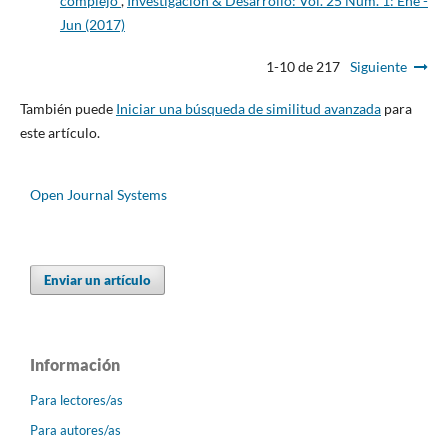
complejo
,
Investigación & Desarrollo: Vol. 25 Núm. 1: Ene -
Jun (2017)
1-10 de 217
Siguiente
También puede
Iniciar una búsqueda de similitud avanzada
para
este artículo.
Open Journal Systems
Enviar un artículo
Información
Para lectores/as
Para autores/as