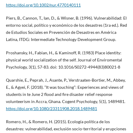
https://doi.org/10.1002/nur.4770140111
Piers, B., Cannon, T., Ian, D., & Wisner, B. (1996). Vulnerabilidad: El
entorno social, político y económico de los desastres (1ra ed.). Red
de Estudios Sociales en Prevención de Desastres en América
Latina, ITDG: Intermediate Technology Development Group.
Proshansky, H., Fabian, H., & Kaminoff, R. (1983) Place identity:
physical world socialization of the self. Journal of Enviromental
Psychology, 3(1), 57-83. doi: 10.1016/S0272-4944(83)80021-8
Quarshie, E., Peprah, J., Asante, P., Verstraaten-Bortier, M., Abbey,
E., & Agyei, F. (2018). “It was touching”: Experiences and views of
students in te June 2 flood and fire disaster relief response
volunteerism in Accra, Ghana. Cogent Psychology, 5(1), 1489481.
https://doi.org/10.1080/23311908.2018.1489481
Romero, H., & Romero, H. (2015). Ecología política de los
desastres: vulnerabilidad, exclusión socio-territorial y erupciones