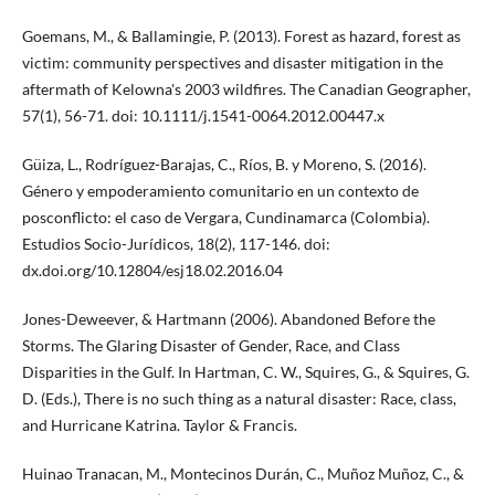
Goemans, M., & Ballamingie, P. (2013). Forest as hazard, forest as
victim: community perspectives and disaster mitigation in the
aftermath of Kelowna's 2003 wildfires. The Canadian Geographer,
57(1), 56-71. doi: 10.1111/j.1541-0064.2012.00447.x
Güiza, L., Rodríguez-Barajas, C., Ríos, B. y Moreno, S. (2016).
Género y empoderamiento comunitario en un contexto de
posconflicto: el caso de Vergara, Cundinamarca (Colombia).
Estudios Socio-Jurídicos, 18(2), 117-146. doi:
dx.doi.org/10.12804/esj18.02.2016.04
Jones-Deweever, & Hartmann (2006). Abandoned Before the
Storms. The Glaring Disaster of Gender, Race, and Class
Disparities in the Gulf. In Hartman, C. W., Squires, G., & Squires, G.
D. (Eds.), There is no such thing as a natural disaster: Race, class,
and Hurricane Katrina. Taylor & Francis.
Huinao Tranacan, M., Montecinos Durán, C., Muñoz Muñoz, C., &