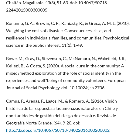
Chaitén. Magallania, 43(3), 51-63. doi: 10.4067/S0718-
22442015000300005
Bonanno, G. A., Brewin, C. R., Kaniasty, K., & Greca, A. M. L. (2010).
Weighing the costs of disaster: Consequences, risks, and
resilience in individuals, families, and communities. Psychological
science in the public interest, 11(1), 1-49.
Bowe, M., Gray, D., Stevenson, C., McNamara, N., Wakefield, J. R.,
Kellezi, B., & Costa, S. (2020). A social cure in the community: A
mixed?method exploration of the role of social identity in the
experiences and well?being of community volunteers. European
Journal of Social Psychology. doi: 10.1002/ejsp.2706.
Camus, P., Arenas, F., Lagos, M., & Romero, A. (2016). Visión
histórica de la respuesta a las amenazas naturales en Chile y
oportunidades de gestión del riesgo de desastre. Revista de
Geografía Norte Grande, (64), 9-20. doi:
http://dx.doi.org/10.4067/S0718-34022016000200002