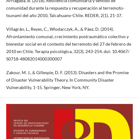
Arriagada, B. (2018). Resiliencia comunitaria y sentido de
comunidad durante la respuesta y recuperación al terremoto-
tsunami del año 2010, Talcahuano-Chile. REDER, 2(1), 21-37.
Villagrán, L., Reyes, C., Wlodarczyk, A., & Páez, D. (2014).
Afrontamiento comunal, crecimiento postraumático colectivo y
bienestar social en el contexto del terremoto del 27 de febrero de
2010 en Chile. Terapia psicológica, 32(3), 243-254. doi: 10.4067/
S0718-48082014000300007
Zakour, M. J., & Gillespie, D. F. (2013). Disasters and the Promise
of Disaster Vulnerability Theory. In Community Disaster
Vulnerability, 1-15. Springer, New York, NY.