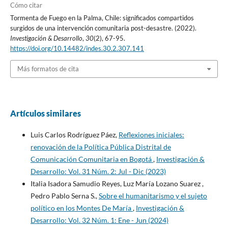
Cómo citar
Tormenta de Fuego en la Palma, Chile: significados compartidos
surgidos de una intervención comunitaria post-desastre. (2022).
Investigación & Desarrollo
,
30
(2), 67-95.
https://doi.org/10.14482/indes.30.2.307.141
Más formatos de cita
Artículos similares
Luis Carlos Rodríguez Páez,
Reflexiones iniciales:
renovación de la Política Pública Distrital de
Comunicación Comunitaria en Bogotá
,
Investigación &
Desarrollo: Vol. 31 Núm. 2: Jul - Dic (2023)
Italia Isadora Samudio Reyes, Luz María Lozano Suarez ,
Pedro Pablo Serna S.,
Sobre el humanitarismo y el sujeto
político en los Montes De María
,
Investigación &
Desarrollo: Vol. 32 Núm. 1: Ene - Jun (2024)