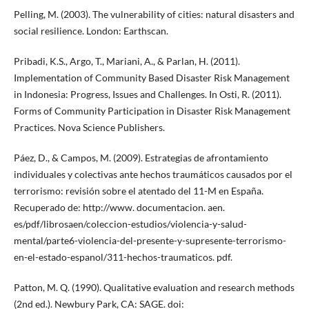
Pelling, M. (2003). The vulnerability of cities: natural disasters and
social resilience. London: Earthscan.
Pribadi, K.S., Argo, T., Mariani, A., & Parlan, H. (2011).
Implementation of Community Based Disaster Risk Management
in Indonesia: Progress, Issues and Challenges. In Osti, R. (2011).
Forms of Community Participation in Disaster Risk Management
Practices. Nova Science Publishers.
Páez, D., & Campos, M. (2009). Estrategias de afrontamiento
individuales y colectivas ante hechos traumáticos causados por el
terrorismo: revisión sobre el atentado del 11-M en España.
Recuperado de: http://www. documentacion. aen.
es/pdf/librosaen/coleccion-estudios/violencia-y-salud-
mental/parte6-violencia-del-presente-y-supresente-terrorismo-
en-el-estado-espanol/311-hechos-traumaticos. pdf.
Patton, M. Q. (1990). Qualitative evaluation and research methods
(2nd ed.). Newbury Park, CA: SAGE. doi: