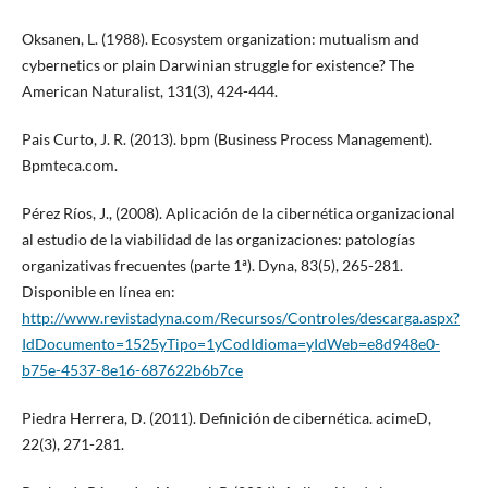
Oksanen, L. (1988). Ecosystem organization: mutualism and
cybernetics or plain Darwinian struggle for existence? The
American Naturalist, 131(3), 424-444.
Pais Curto, J. R. (2013). bpm (Business Process Management).
Bpmteca.com.
Pérez Ríos, J., (2008). Aplicación de la cibernética organizacional
al estudio de la viabilidad de las organizaciones: patologías
organizativas frecuentes (parte 1ª). Dyna, 83(5), 265-281.
Disponible en línea en:
http://www.revistadyna.com/Recursos/Controles/descarga.aspx?
IdDocumento=1525yTipo=1yCodIdioma=yIdWeb=e8d948e0-
b75e-4537-8e16-687622b6b7ce
Piedra Herrera, D. (2011). Definición de cibernética. acimeD,
22(3), 271-281.