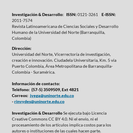
Investigación & Desarrollo: ISSN:
0121-3261
E-ISSN:
2011-7574
Revista Latinoamericana de Ciencias Sociales y Desarrollo
Humano de la Universidad del Norte (Barranquilla,
Colombia)
Dirección:
Universidad del Norte, Vicerrectoría de investigación,
creación e innovación. Ciudadela Universitaria, Km. 5 vía
Puerto Colombia, Área Metropolitana de Barranquilla-
Colombia - Suramérica.
Información de contacto:
Teléfono: (57-5) 3509509, Ext 4821
Correos:
jvega@uninorte.edu.co
-
rinvydes@uninorte.edu.co
Investigación & Desarrollo
Se ejecuta bajo Licencia
Creative Commons CC BY 4.0. Ni el envío, ni el
procesamiento de los artículos implica costos para los
autores o instituciones de las cuales hacen parte.