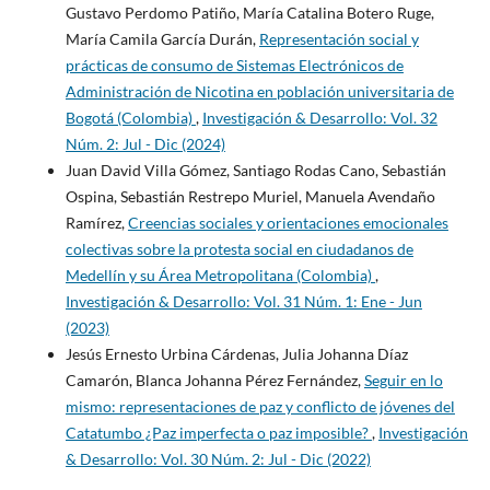
Gustavo Perdomo Patiño, María Catalina Botero Ruge,
María Camila García Durán,
Representación social y
prácticas de consumo de Sistemas Electrónicos de
Administración de Nicotina en población universitaria de
Bogotá (Colombia)
,
Investigación & Desarrollo: Vol. 32
Núm. 2: Jul - Dic (2024)
Juan David Villa Gómez, Santiago Rodas Cano, Sebastián
Ospina, Sebastián Restrepo Muriel, Manuela Avendaño
Ramírez,
Creencias sociales y orientaciones emocionales
colectivas sobre la protesta social en ciudadanos de
Medellín y su Área Metropolitana (Colombia)
,
Investigación & Desarrollo: Vol. 31 Núm. 1: Ene - Jun
(2023)
Jesús Ernesto Urbina Cárdenas, Julia Johanna Díaz
Camarón, Blanca Johanna Pérez Fernández,
Seguir en lo
mismo: representaciones de paz y conflicto de jóvenes del
Catatumbo ¿Paz imperfecta o paz imposible?
,
Investigación
& Desarrollo: Vol. 30 Núm. 2: Jul - Dic (2022)