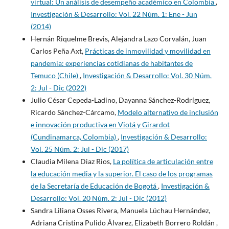
virtual: Un análisis de desempeño académico en Colombia
,
Investigación & Desarrollo: Vol. 22 Núm. 1: Ene - Jun
(2014)
Hernán Riquelme Brevis, Alejandra Lazo Corvalán, Juan
Carlos Peña Axt,
Prácticas de inmovilidad y movilidad en
pandemia: experiencias cotidianas de habitantes de
Temuco (Chile)
,
Investigación & Desarrollo: Vol. 30 Núm.
2: Jul - Dic (2022)
Julio César Cepeda-Ladino, Dayanna Sánchez-Rodríguez,
Ricardo Sánchez-Cárcamo,
Modelo alternativo de inclusión
e innovación productiva en Viotá y Girardot
(Cundinamarca, Colombia)
,
Investigación & Desarrollo:
Vol. 25 Núm. 2: Jul - Dic (2017)
Claudia Milena Diaz Rios,
La política de articulación entre
la educación media y la superior. El caso de los programas
de la Secretaría de Educación de Bogotá
,
Investigación &
Desarrollo: Vol. 20 Núm. 2: Jul - Dic (2012)
Sandra Liliana Osses Rivera, Manuela Lüchau Hernández,
Adriana Cristina Pulido Álvarez, Elizabeth Borrero Roldán ,