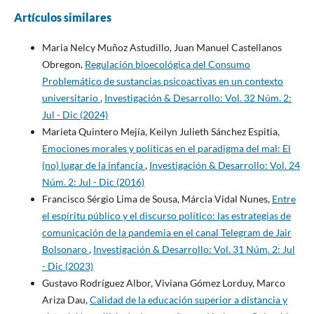
Artículos similares
Maria Nelcy Muñoz Astudillo, Juan Manuel Castellanos
Obregon,
Regulación bioecológica del Consumo
Problemático de sustancias psicoactivas en un contexto
universitario
,
Investigación & Desarrollo: Vol. 32 Núm. 2:
Jul - Dic (2024)
Marieta Quintero Mejía, Keilyn Julieth Sánchez Espitia,
Emociones morales y políticas en el paradigma del mal: El
(no) lugar de la infancia
,
Investigación & Desarrollo: Vol. 24
Núm. 2: Jul - Dic (2016)
Francisco Sérgio Lima de Sousa, Márcia Vidal Nunes,
Entre
el espíritu público y el discurso político: las estrategias de
comunicación de la pandemia en el canal Telegram de Jair
Bolsonaro
,
Investigación & Desarrollo: Vol. 31 Núm. 2: Jul
- Dic (2023)
Gustavo Rodríguez Albor, Viviana Gómez Lorduy, Marco
Ariza Dau,
Calidad de la educación superior a distancia y