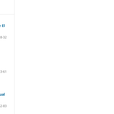
 El
8-32
33-61
ual
62-83