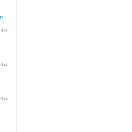
ar
-105
-133
-168