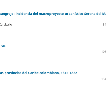
cangrejo: incidencia del macroproyecto urbanístico Serena del M
Caraballo
84
oras
106
as provincias del Caribe colombiano, 1815-1822
134