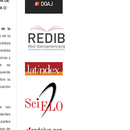
ÓN DE
A O
de la
o de la
édula
pedida
sicas y
te se
guiente
lice la
icación
de las
tentes
 partes
lase de