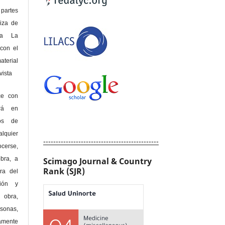
 partes
riza de
 a La
con el
terial
sta
ce con
erá en
hos de
alquier
----------------------------------------------
cerse,
bra, a
Scimago Journal & Country
Rank (SJR)
era del
ción y
obra,
rsonas,
amente