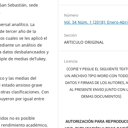
 San Sebastián, sede
.
Número
Vol. 34 Núm. 1 (2018): Enero-Abri
ersal analítico. La
de tercer año de la
Sección
os cuales se les aplicó el
ARTICULO ORIGINAL
ediante un análisis de
ara datos desbalanceados y
iple de medias deTukey.
Licencia
(COPIE Y PEGUE EL SIGUIENTE TEX
UN ARCHIVO TIPO WORD CON TODO
o y las medias del
DATOS Y FIRMAS DE LOS AUTORES, 
El estado ansioso grave
AL PRESENTE ENVIO JUNTO CON 
tras clasificaciones. Con
DEMAS DOCUMENTOS)
ibuyeron por igual entre
idos no es posible
AUTORIZACIÓN PARA REPRODUCC
el rendimiento académico,