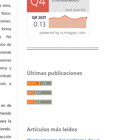
a obra,
físico,
ones,
 forma
as. No
ción de
----------------------------------------------
amente
nuevas
mica y
Últimas publicaciones
ontrato
culo, a
e es de
iendo
ara la
Artículos más leídos
endo,
acción