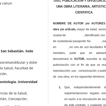
USO, PUBLICACIÓN Y DIVULGACI
na conun
UNA OBRA LITERARIA, ARTISTIC
CIENTIFICA
NOMBRE DE AUTOR y/o AUTORES 
obra y/o artículo,
mayor de edad, vecin
ciudad de , identificado con c
de ciudadanía/ pasaporte No. , ex
en , en uso
de sus facultades fí
 San Sebastián. Sede
mentales, parte que en adelan
denominará el
AUTOR,
suscribe la si
mporomandibular y dolor
autorización con el fin de que se rea
la Salud, Facultad de
reproducción, uso , comunicación y publ
ción.
de una obra, en los siguientes términos:
dontología. Universidad
1.
Que, independientemente 
ncias de la Salud,
reglamentaciones legales exis
tián, Concepción.
en razón a la vinculación de las
de este contrato, y cualquier c