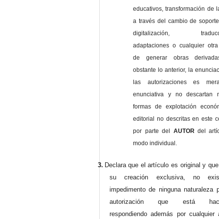
educativos, transformación de l
a través del cambio de soporte 
digitalización, traducci
adaptaciones o cualquier otra
de generar obras derivad
obstante lo anterior, la enuncia
las autorizaciones es mer
enunciativa y no descartan 
formas de explotación econó
editorial no descritas en este c
por parte del
AUTOR
del artí
modo individual.
3.
Declara que el artículo es original y qu
su creación exclusiva, no exist
impedimento de ninguna naturaleza p
autorización que está haci
respondiendo además por cualquier 