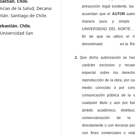
astián. Chile.
presunción legal existente, las
ncias de la Salud, Decana
acuerdan que el
AUTOR
auto
ián. Santiago de Chile.
manera pura y simple
ebastián. Chile.
UNIVERSIDAD DEL NORTE , 
 Universidad San
fin de que se utilice el ma
denominado en la Revi
2.
Que dicha autorización se ha
carácter exclusivo y reca
especial sobre los derec
reproducción de la obra, por cu
medio conocido o por cono
comunicación pública de la o
cualquier titulo y aun por fu
ámbito académico, distribu
comercialización de la 
directamente o con terceras pe
con fines comerciales o net