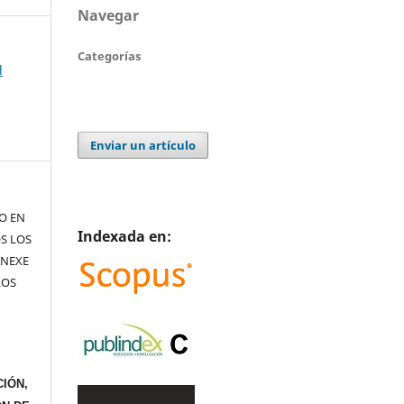
Navegar
Categorías
l
Enviar un artículo
TO EN
Indexada en:
S LOS
ANEXE
LOS
IÓN,