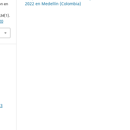
2022 en Medellín (Colombia)
ón en
,
34
(1).
20
,
 3