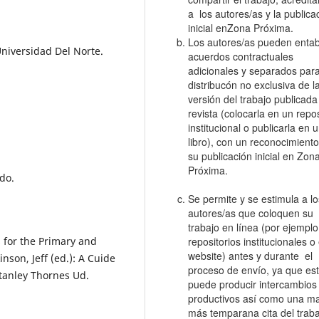
a los autores/as y la publica
inicial enZona Próxima.
Los autores/as pueden entab
niversidad Del Norte.
acuerdos contractuales
adicionales y separados para
distribucón no exclusiva de l
versión del trabajo publicada
revista (colocarla en un repos
institucional o publicarla en 
libro), con un reconocimient
su publicación inicial en Zon
Próxima.
odo.
Se permite y se estimula a lo
autores/as que coloquen su
trabajo en línea (por ejemplo
s for the Primary and
repositorios institucionales o
website) antes y durante el
nson, Jeff (ed.): A Cuide
proceso de envío, ya que es
Stanley Thornes Ud.
puede producir intercambios
productivos así como una ma
más temparana cita del traba