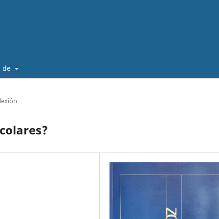
a de
flexión
scolares?