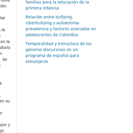
familias para la educación de la
ción
primera infancia
Relación entre bullying,
lar
ciberbullying y autoestima:
prevalencia y factores asociados en
 la
adolescentes de Colombia
a
 en la
Temporalidad y estructura de los
itorio
géneros discursivos en un
un
programa de español para
o de
extranjeros
a
s
,
 en su
to
yor y
jo