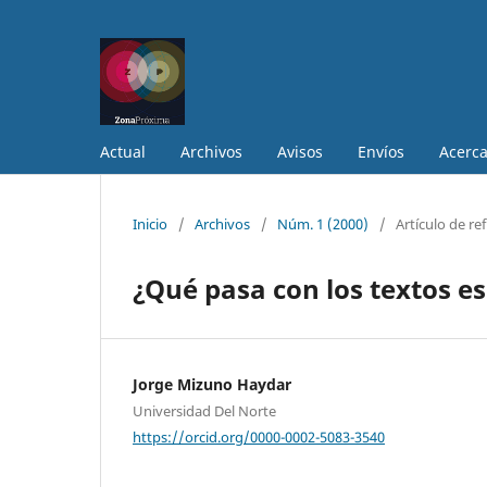
Actual
Archivos
Avisos
Envíos
Acerc
Inicio
/
Archivos
/
Núm. 1 (2000)
/
Artículo de re
¿Qué pasa con los textos e
Jorge Mizuno Haydar
Universidad Del Norte
https://orcid.org/0000-0002-5083-3540