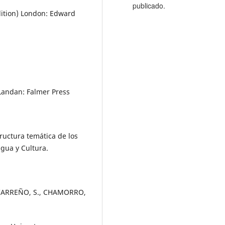
publicado.
dition) London: Edward
 Landan: Falmer Press
tructura temática de los
ngua y Cultura.
, CARREÑO, S., CHAMORRO,