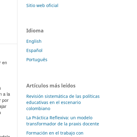
Sitio web oficial
Idioma
English
Español
Português
r en
Artículos más leídos
s
n a la
Revisión sistemática de las políticas
r por
educativas en el escenario
ajar
colombiano
ia
La Práctica Reflexiva: un modelo
transformador de la praxis docente
Formación en el trabajo con
andola