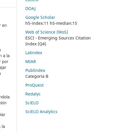
DOAJ
Google Scholar
h5-index:11 h5-median:15
r en
Web of Science (WoS)
ESCI - Emerging Sources Citation
Index (Q4)
s
Latindex
n a la
r por
MIAR
ajar
Publindex
ia
Categoría B
ProQuest
Redalyc
andola
ción
SciELO
SciELO Analytics
lar
 la
a