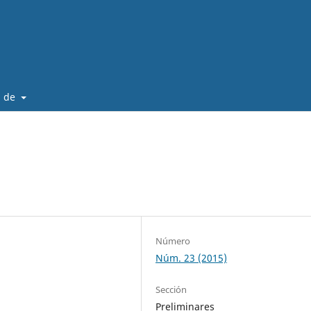
a de
Número
Núm. 23 (2015)
Sección
Preliminares