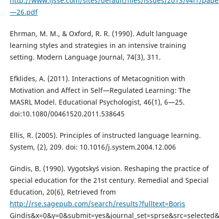
http://www.ijsse.com/sites/default/files/issues/2013/v4i1/pap
—26.pdf
Ehrman, M. M., & Oxford, R. R. (1990). Adult language
learning styles and strategies in an intensive training
setting. Modern Language Journal, 74(3), 311.
Efklides, A. (2011). Interactions of Metacognition with
Motivation and Affect in Self—Regulated Learning: The
MASRL Model. Educational Psychologist, 46(1), 6—25.
doi:10.1080/00461520.2011.538645
Ellis, R. (2005). Principles of instructed language learning.
System, (2), 209. doi: 10.1016/j.system.2004.12.006
Gindis, B. (1990). Vygotsky´s vision. Reshaping the practice of
special education for the 21st century. Remedial and Special
Education, 20(6), Retrieved from
http://rse.sagepub.com/search/results?fulltext=Boris
Gindis&x=0&y=0&submit=yes&journal_set=sprse&src=selected&