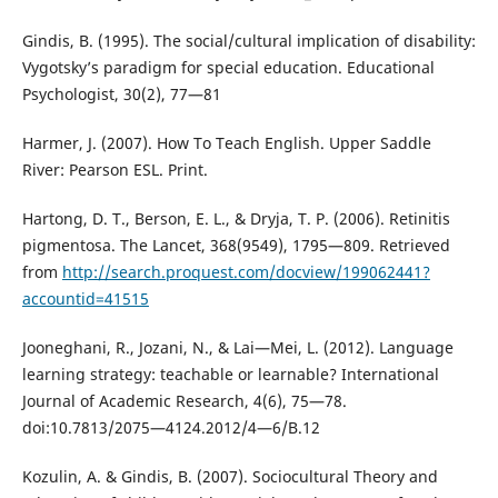
Gindis, B. (1995). The social/cultural implication of disability:
Vygotsky’s paradigm for special education. Educational
Psychologist, 30(2), 77—81
Harmer, J. (2007). How To Teach English. Upper Saddle
River: Pearson ESL. Print.
Hartong, D. T., Berson, E. L., & Dryja, T. P. (2006). Retinitis
pigmentosa. The Lancet, 368(9549), 1795—809. Retrieved
from
http://search.proquest.com/docview/199062441?
accountid=41515
Jooneghani, R., Jozani, N., & Lai—Mei, L. (2012). Language
learning strategy: teachable or learnable? International
Journal of Academic Research, 4(6), 75—78.
doi:10.7813/2075—4124.2012/4—6/B.12
Kozulin, A. & Gindis, B. (2007). Sociocultural Theory and