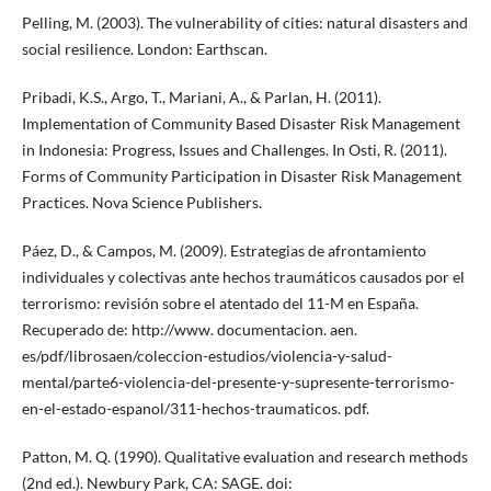
Pelling, M. (2003). The vulnerability of cities: natural disasters and
social resilience. London: Earthscan.
Pribadi, K.S., Argo, T., Mariani, A., & Parlan, H. (2011).
Implementation of Community Based Disaster Risk Management
in Indonesia: Progress, Issues and Challenges. In Osti, R. (2011).
Forms of Community Participation in Disaster Risk Management
Practices. Nova Science Publishers.
Páez, D., & Campos, M. (2009). Estrategias de afrontamiento
individuales y colectivas ante hechos traumáticos causados por el
terrorismo: revisión sobre el atentado del 11-M en España.
Recuperado de: http://www. documentacion. aen.
es/pdf/librosaen/coleccion-estudios/violencia-y-salud-
mental/parte6-violencia-del-presente-y-supresente-terrorismo-
en-el-estado-espanol/311-hechos-traumaticos. pdf.
Patton, M. Q. (1990). Qualitative evaluation and research methods
(2nd ed.). Newbury Park, CA: SAGE. doi: