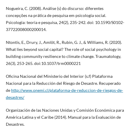
Nogueira, C. (2008). Análise (s) do discurso: diferentes
concepções na prática de pesquisa em psicologia social.
Psicologia: teoria e pesquisa, 24(2), 235-242. doi: 10.1590/S0102-
37722008000200014.
Ntontis, E., Drury, J., Amlôt, R., Rubin, G. J., & Williams, R. (2020).
What lies beyond social capital? The role of social psychology in
building community resilience to climate change. Traumatology,
26(3), 253-265. doi:10.1037/trm0000221
Oficina Nacional del Ministerio del Interior (s.f) Plataforma
Nacional para la Reducción del Riesgo de Desastre. Recuperado
de
http://www.onemi.cl/plataforma-de-reduccion-de-riesgos-de-
desastres/
Organización de las Naciones Unidas y Comisión Económica para
América Latina y el Caribe (2014). Manual para la Evaluación de
Desastres.