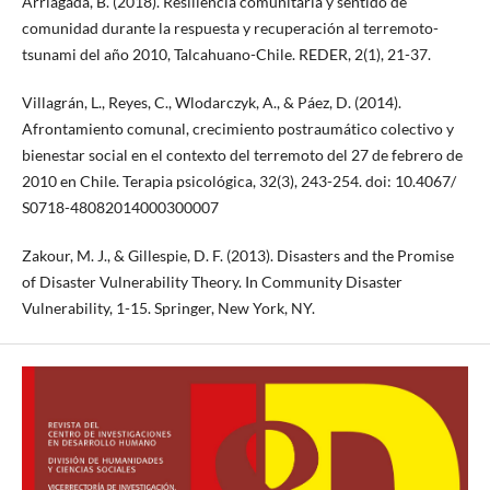
Arriagada, B. (2018). Resiliencia comunitaria y sentido de
comunidad durante la respuesta y recuperación al terremoto-
tsunami del año 2010, Talcahuano-Chile. REDER, 2(1), 21-37.
Villagrán, L., Reyes, C., Wlodarczyk, A., & Páez, D. (2014).
Afrontamiento comunal, crecimiento postraumático colectivo y
bienestar social en el contexto del terremoto del 27 de febrero de
2010 en Chile. Terapia psicológica, 32(3), 243-254. doi: 10.4067/
S0718-48082014000300007
Zakour, M. J., & Gillespie, D. F. (2013). Disasters and the Promise
of Disaster Vulnerability Theory. In Community Disaster
Vulnerability, 1-15. Springer, New York, NY.