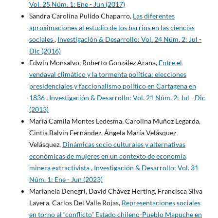
Vol. 25 Núm. 1: Ene - Jun (2017)
Sandra Carolina Pulido Chaparro,
Las diferentes
aproximaciones al estudio de los barrios en las ciencias
sociales
,
Investigación & Desarrollo: Vol. 24 Núm. 2: Jul -
Dic (2016)
Edwin Monsalvo, Roberto González Arana,
Entre el
vendaval climático y la tormenta política: elecciones
presidenciales y faccionalismo político en Cartagena en
1836
,
Investigación & Desarrollo: Vol. 21 Núm. 2: Jul - Dic
(2013)
María Camila Montes Ledesma, Carolina Muñoz Legarda,
Cintia Balvin Fernández, Ángela María Velásquez
Velásquez,
Dinámicas socio culturales y alternativas
económicas de mujeres en un contexto de economía
minera extractivista
,
Investigación & Desarrollo: Vol. 31
Núm. 1: Ene - Jun (2023)
Marianela Denegri, David Chávez Herting, Francisca Silva
Layera, Carlos Del Valle Rojas,
Representaciones sociales
en torno al “conflicto” Estado chileno-Pueblo Mapuche en