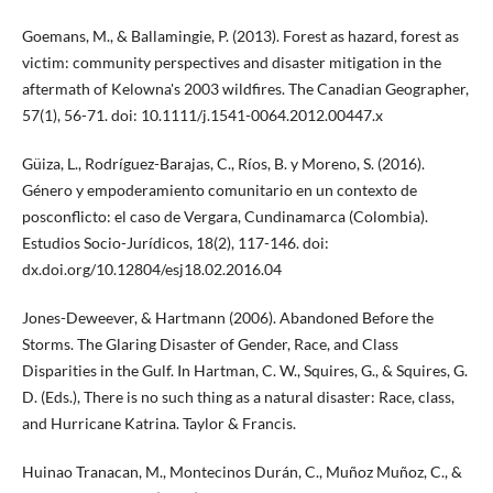
Goemans, M., & Ballamingie, P. (2013). Forest as hazard, forest as
victim: community perspectives and disaster mitigation in the
aftermath of Kelowna's 2003 wildfires. The Canadian Geographer,
57(1), 56-71. doi: 10.1111/j.1541-0064.2012.00447.x
Güiza, L., Rodríguez-Barajas, C., Ríos, B. y Moreno, S. (2016).
Género y empoderamiento comunitario en un contexto de
posconflicto: el caso de Vergara, Cundinamarca (Colombia).
Estudios Socio-Jurídicos, 18(2), 117-146. doi:
dx.doi.org/10.12804/esj18.02.2016.04
Jones-Deweever, & Hartmann (2006). Abandoned Before the
Storms. The Glaring Disaster of Gender, Race, and Class
Disparities in the Gulf. In Hartman, C. W., Squires, G., & Squires, G.
D. (Eds.), There is no such thing as a natural disaster: Race, class,
and Hurricane Katrina. Taylor & Francis.
Huinao Tranacan, M., Montecinos Durán, C., Muñoz Muñoz, C., &