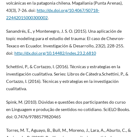
volcánicas en la patagonia chilena. Magallania (Punta Arenas),
43(3), 7-26. doi:
http://dx.doi.org/10.4067/S0718-
22442015000300002
.
Sanandrés, E., y Montenegro, J. S. O. (2015). Una aplicación de
topic modeling para el estudio del trauma: El caso de Chevron-
Texaco en Ecuador. Investigación & Desarrollo, 23(2), 228-255.
doi:
http://dx.doi.org/10.14482/indes.23.2.6810
Schettini, P., & Cortazzo, I. (2016). Técnicas y estrategias en la
investigación cualitativa. Series: Libros de Cátedra.Schettini, P., &
Cortazzo, I. (2016). Técnicas y estrategias en la investigación
cualitativa.
Spink, M. (2010). Dúvidas e questões dos participantes do curso
en Linguagem e produção de sentidos no cotidiano. SciELO Books.
doi: 0.7476/9788579820465
Torres, M. T., Aguayo, B., Bull, M., Moreno, J., Lara, A., Aburto, C., &