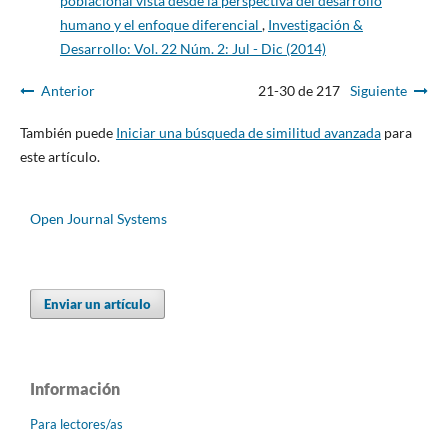
poblacional vista desde la perspectiva del desarrollo
humano y el enfoque diferencial
,
Investigación &
Desarrollo: Vol. 22 Núm. 2: Jul - Dic (2014)
Anterior
21-30 de 217
Siguiente
También puede
Iniciar una búsqueda de similitud avanzada
para
este artículo.
Open Journal Systems
Enviar un artículo
Información
Para lectores/as