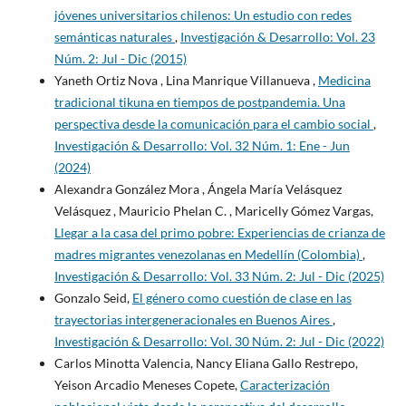
jóvenes universitarios chilenos: Un estudio con redes
semánticas naturales
,
Investigación & Desarrollo: Vol. 23
Núm. 2: Jul - Dic (2015)
Yaneth Ortiz Nova , Lina Manrique Villanueva ,
Medicina
tradicional tikuna en tiempos de postpandemia. Una
perspectiva desde la comunicación para el cambio social
,
Investigación & Desarrollo: Vol. 32 Núm. 1: Ene - Jun
(2024)
Alexandra González Mora , Ángela María Velásquez
Velásquez , Mauricio Phelan C. , Maricelly Gómez Vargas,
Llegar a la casa del primo pobre: Experiencias de crianza de
madres migrantes venezolanas en Medellín (Colombia)
,
Investigación & Desarrollo: Vol. 33 Núm. 2: Jul - Dic (2025)
Gonzalo Seid,
El género como cuestión de clase en las
trayectorias intergeneracionales en Buenos Aires
,
Investigación & Desarrollo: Vol. 30 Núm. 2: Jul - Dic (2022)
Carlos Minotta Valencia, Nancy Eliana Gallo Restrepo,
Yeison Arcadio Meneses Copete,
Caracterización