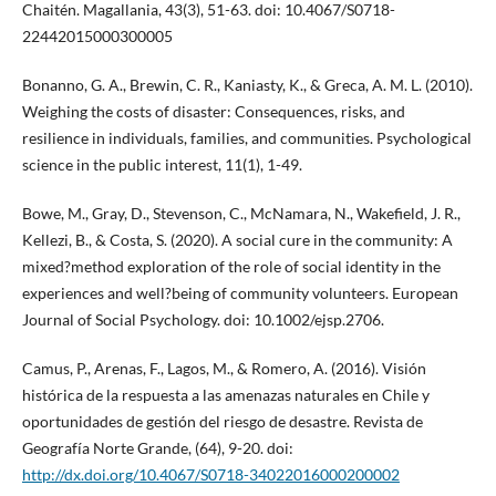
Chaitén. Magallania, 43(3), 51-63. doi: 10.4067/S0718-
22442015000300005
Bonanno, G. A., Brewin, C. R., Kaniasty, K., & Greca, A. M. L. (2010).
Weighing the costs of disaster: Consequences, risks, and
resilience in individuals, families, and communities. Psychological
science in the public interest, 11(1), 1-49.
Bowe, M., Gray, D., Stevenson, C., McNamara, N., Wakefield, J. R.,
Kellezi, B., & Costa, S. (2020). A social cure in the community: A
mixed?method exploration of the role of social identity in the
experiences and well?being of community volunteers. European
Journal of Social Psychology. doi: 10.1002/ejsp.2706.
Camus, P., Arenas, F., Lagos, M., & Romero, A. (2016). Visión
histórica de la respuesta a las amenazas naturales en Chile y
oportunidades de gestión del riesgo de desastre. Revista de
Geografía Norte Grande, (64), 9-20. doi:
http://dx.doi.org/10.4067/S0718-34022016000200002