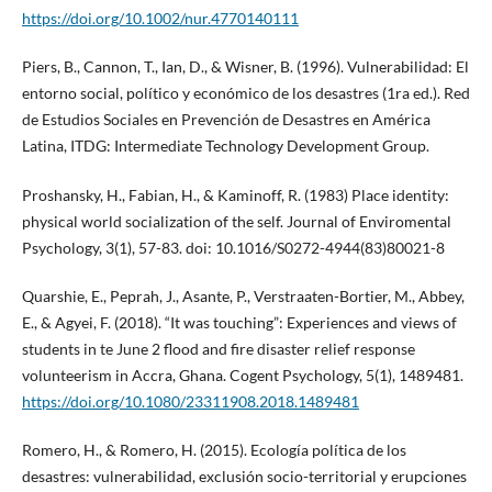
https://doi.org/10.1002/nur.4770140111
Piers, B., Cannon, T., Ian, D., & Wisner, B. (1996). Vulnerabilidad: El
entorno social, político y económico de los desastres (1ra ed.). Red
de Estudios Sociales en Prevención de Desastres en América
Latina, ITDG: Intermediate Technology Development Group.
Proshansky, H., Fabian, H., & Kaminoff, R. (1983) Place identity:
physical world socialization of the self. Journal of Enviromental
Psychology, 3(1), 57-83. doi: 10.1016/S0272-4944(83)80021-8
Quarshie, E., Peprah, J., Asante, P., Verstraaten-Bortier, M., Abbey,
E., & Agyei, F. (2018). “It was touching”: Experiences and views of
students in te June 2 flood and fire disaster relief response
volunteerism in Accra, Ghana. Cogent Psychology, 5(1), 1489481.
https://doi.org/10.1080/23311908.2018.1489481
Romero, H., & Romero, H. (2015). Ecología política de los
desastres: vulnerabilidad, exclusión socio-territorial y erupciones