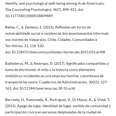
identity, and psychological well-being among Arab Americans.
The Counseling Psychologist, 46(7), 899-921. doi:
10.1177/0011000018809889
Bailey, C., & Zenteno, E. (2015). Reflexões em torno da
vulnerabilidade social e residencial dos assentamentos informais
nos montes de Valparaíso, Chile. Cidades, Comunidades e
Territórios, 31, 116-130.
doi:10.15847/citiescommunitiesterritories.dec2015.031.art08
Ballesteros, M., & Restrepo, D. (2017). Significados compartidos y
toma de decisiones: el mito y la historia como elementos
simbólicos incidentes en una empresa familiar colombiana de
transporte terrestre. Cuadernos de Administración, 30(55), 127-
161. doi:10.11144/Javeriana.cao.30-55.sctd
Berroeta, H., Ramoneda, Á., Rodríguez, V., Di Masso, A., & Vidal, T.
(2015). Apego de lugar, identidad de lugar, sentido de comunidad y
participación cívica en personas desplazadas de la ciudad de