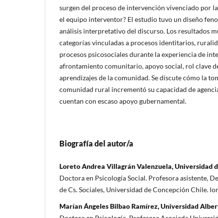
surgen del proceso de intervención vivenciado por 
el equipo interventor? El estudio tuvo un diseño fen
análisis interpretativo del discurso. Los resultados 
categorías vinculadas a procesos identitarios, ruralid
procesos psicosociales durante la experiencia de int
afrontamiento comunitario, apoyo social, rol clave d
aprendizajes de la comunidad. Se discute cómo la to
comunidad rural incrementó su capacidad de agencia
cuentan con escaso apoyo gubernamental.
Biografía del autor/a
Loreto Andrea Villagrán Valenzuela, Universidad d
Doctora en Psicología Social. Profesora asistente, De
de Cs. Sociales, Universidad de Concepción Chile. lo
Marían Ángeles Bilbao Ramírez, Universidad Alber
Doctora en Psicología. Profesora Asociada Universi