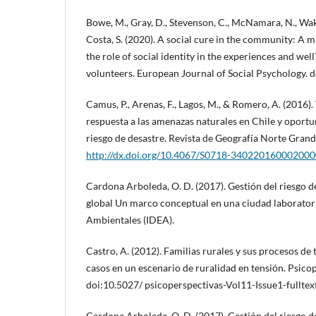
Bowe, M., Gray, D., Stevenson, C., McNamara, N., Wakefi
Costa, S. (2020). A social cure in the community: A
the role of social identity in the experiences and we
volunteers. European Journal of Social Psychology. d
Camus, P., Arenas, F., Lagos, M., & Romero, A. (2016). 
respuesta a las amenazas naturales en Chile y oportu
riesgo de desastre. Revista de Geografía Norte Grande,
http://dx.doi.org/10.4067/S0718-34022016000200
Cardona Arboleda, O. D. (2017). Gestión del riesgo de 
global Un marco conceptual en una ciudad laboratorio
Ambientales (IDEA).
Castro, A. (2012). Familias rurales y sus procesos de
casos en un escenario de ruralidad en tensión. Psicop
doi:10.5027/ psicoperspectivas-Vol11-Issue1-fullte
Cardona Arboleda, O. D. (2017). Gestión del riesgo de 