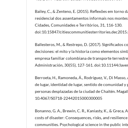
Bailey, C., & Zenteno, E. (2015). Reflexões em torno d
residencial dos assentamentos informais nos montes 
Cidades, Comunidades e Territórios, 31, 116-130.
doi:10.15847/citiescommunitiesterritories.dec2015
Ballesteros, M., & Restrepo, D. (2017). Significados 
decisiones: el mito y la historia como elementos sim
empresa familiar colombiana de transporte terrestr
Administración, 30(55), 127-161. doi:10.11144/Jave
Berroeta, H., Ramoneda, Á., Rodríguez, V., Di Masso, A
de lugar, identidad de lugar, sentido de comunidad y 
personas desplazadas de la ciudad de Chaitén. Magalla
10.4067/S0718-22442015000300005
Bonanno, G. A., Brewin, C. R., Kaniasty, K., & Greca, 
costs of disaster: Consequences, risks, and resilience 
communities. Psychological science in the public inte