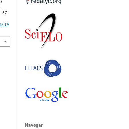
na
.
), 67-
307.14
Navegar