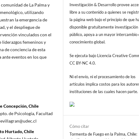
la comunidad de La Palma y
Investigación & Desarrollo provee acc
omenológico, utilizando
libre a su contenido a quienes se regist
muestran la emergencia de
la página web bajo el principio de que h
ad, y el despliegue de
disponible gratuitamente investigación 
ervención vinculados con el
público, apoya a un mayor intercambio
e liderazgos femeninos y
conocimiento global.
ma de conciencia de esta
Se ejecuta bajo Licencia Creative Co
 ante eventos en los que
CC BY-NC 4.0.
Ni el envío, ni el procesamiento de los
artículos implica costos para los autore
instituciones de las cuales hacen parte.
e Concepción, Chile
pto. de Psicología, Facultad
revillagran@udec.cl
Cómo citar
to Hurtado, Chile
Tormenta de Fuego en la Palma, Chile:
dad Alberto Hurtado.