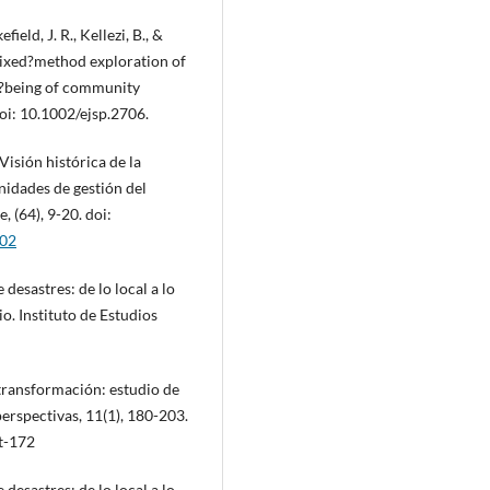
eld, J. R., Kellezi, B., &
 mixed?method exploration of
ll?being of community
oi: 10.1002/ejsp.2706.
Visión histórica de la
nidades de gestión del
 (64), 9-20. doi:
002
desastres: de lo local a lo
. Instituto de Estudios
 transformación: estudio de
erspectivas, 11(1), 180-203.
xt-172
desastres: de lo local a lo