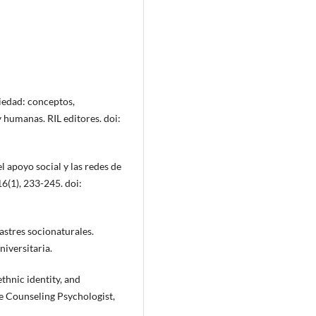
ciedad: conceptos,
y humanas. RIL editores. doi:
 apoyo social y las redes de
16(1), 233-245. doi:
sastres socionaturales.
niversitaria.
ethnic identity, and
 Counseling Psychologist,