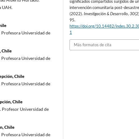
significados compartidos surgidos de u
ía UAH.
intervención comunitaria post-desastre
(2022).
Investigación & Desarrollo
,
30
(2
95.
hile
https://doi.org/10.14482/indes.30.2.
1
. Profesora Universidad de
Más formatos de cita
 Chile
. Profesora Universidad de
epción, Chile
. Profesora Universidad de
pción, Chile
. Profesor Universidad de
n, Chile
. Profesora Universidad de