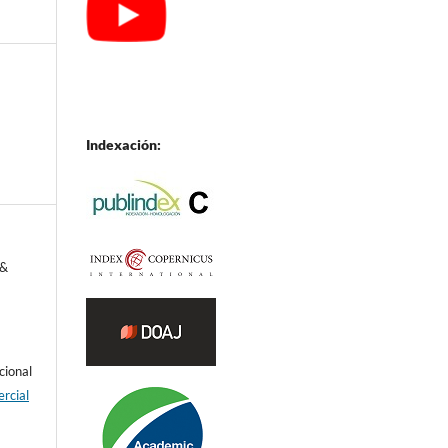
Indexación:
 &
cional
rcial