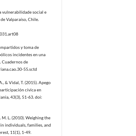
a vulnerabilidade social e
de Valparaíso, Chile.
.031.art08
compartidos y toma de
bólicos incidentes en una
e. Cuadernos de
riana.cao.30-55.sctd
., & Vidal, T. (2015). Apego
participación cívica en
nia, 43(3), 51-63. doi:
A. M. L. (2010). Weighing the
in individuals, families, and
rest, 11(1), 1-49.