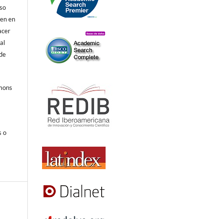
eso
ren en
acer
al
 de
mmons
s o