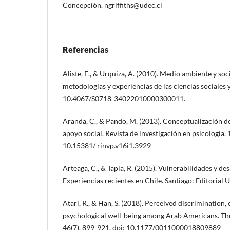
Concepción. ngriffiths@udec.cl
Referencias
Aliste, E., & Urquiza, A. (2010). Medio ambiente y so
metodologías y experiencias de las ciencias sociales 
10.4067/S0718-34022010000300011.
Aranda, C., & Pando, M. (2013). Conceptualización del
apoyo social. Revista de investigación en psicología, 
10.15381/ rinvp.v16i1.3929
Arteaga, C., & Tapia, R. (2015). Vulnerabilidades y de
Experiencias recientes en Chile. Santiago: Editorial U
Atari, R., & Han, S. (2018). Perceived discrimination, 
psychological well-being among Arab Americans. The
46(7), 899-921. doi: 10.1177/0011000018809889