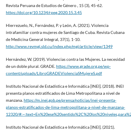
Revista Peruana de Estudios de Género , 15 (3), 45-62.
https://doi.org/10.1234/rpeg.2020.15.3.45
Hierrezuelo, N., Fernández, P. y León, A. (2021). Violencia
intrafamiliar contra mujeres de Santiago de Cuba. Revista Cubana
de Medicina General Integral, 37(1), 1-10.
http://www.revmgi.sld.cu/index.php/mgi/article/view/1349
Hernández, W. (2019). Violencias contra las Mujeres. La necesidad
de un doble plural. GRADE.
https://www.grade.org.pe/wp-
content/uploads/LibroGRADEViolenciaSMujereS.pdf
Instituto Nacional de Estadística e Informática [INEI]. (2018). INEI
presenta planos estratificados de Lima Metropolitana a nivel de
manzana.
https://m.inei.gob.pe/prensa/noticias/inei-presenta-
planos-estratificados-de-lima-metropolitana-a-nivel-de-manzana-
12320/#:~:text=En%20ese%20sentido%2C%20los%20niveles,para%
Instituto Nacional de Estadística e Informática [INEI]. (2021).