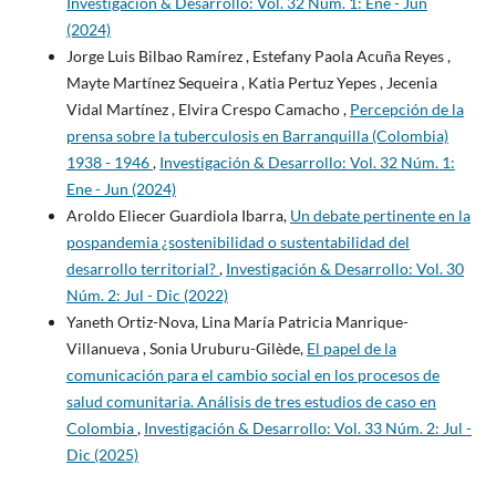
Investigación & Desarrollo: Vol. 32 Núm. 1: Ene - Jun
(2024)
Jorge Luis Bilbao Ramírez , Estefany Paola Acuña Reyes ,
Mayte Martínez Sequeira , Katia Pertuz Yepes , Jecenia
Vidal Martínez , Elvira Crespo Camacho ,
Percepción de la
prensa sobre la tuberculosis en Barranquilla (Colombia)
1938 - 1946
,
Investigación & Desarrollo: Vol. 32 Núm. 1:
Ene - Jun (2024)
Aroldo Eliecer Guardiola Ibarra,
Un debate pertinente en la
pospandemia ¿sostenibilidad o sustentabilidad del
desarrollo territorial?
,
Investigación & Desarrollo: Vol. 30
Núm. 2: Jul - Dic (2022)
Yaneth Ortiz-Nova, Lina María Patricia Manrique-
Villanueva , Sonia Uruburu-Gilède,
El papel de la
comunicación para el cambio social en los procesos de
salud comunitaria. Análisis de tres estudios de caso en
Colombia
,
Investigación & Desarrollo: Vol. 33 Núm. 2: Jul -
Dic (2025)