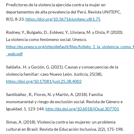
Predictores de la violencia ejercida contra la mujer en
departamentos de alta prevalencia del Perú. Revista UNITEPC,
8(1), 8-23.
https://doi.org/10.36716/unitepc.v8i1.75
Rodney, Y., Bulgado, D., Estévez, Y., Lliviana, M. y Disla, P. (2020).
La violencia como fenómeno social. Unesco.
https://es.unesco.org/sites/default/files/folleto_1_la_violencia_com
_web.pdf
Saldaña , H. y Gorjón, G. (2021). Causas y consecuencias de la
violencia familiar: caso Nuevo León. Justicia, 25(38),
https://doi.org/10.17081/just.25.38.4002
Santibáñez , R., Flores, N. y Martín, A. (2018). Familia
monomarental y riesgo de exclusión social. Revista de Género e
Igualdad, 1, 123-144.
http://dx.doi.org/10.6018/iQual.307701
Simas, A. (2018). Violencia contra las mujeres: un problema
cultural en Brasil. Revista de Educación Inclusiva, 2(2), 175-198.