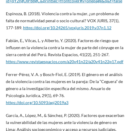
id=qY2ngOIP88gC&printsec=frontcover#v=onepage&q&f=false
Espinoza, B. (2018). Violencia contra la mujer. ¿un problema de
falta de normatividad penal o socio cultural? VOX JURIS, 37(1),
177-189.
https://doi.org/10.24265/voxjuris.2019.v37n1.12
Fabián, E., Vilcas, L. y Alberto, Y. (2020). Factores de riesgo que
influyen en la violencia contra la mujer de parte del cónyuge en la
sierra central del Perú. Revista Espacios, 41(22), 251-267.
https://www.revistaespacios.com/a20v41n22/a20v41n22p17.pdf
Ferrer-Pérez, V. A. y Bosch-Fiol, E. (2019). El género en el análisis
de la violencia contra las mujeres en la pareja: De la “Ceguera” de
género a la investigación específica del mismo. Anuario de
Psicología Jurídica, 29(1), 69-76.
https://doi.org/10.5093/apj2019a3
García, A., López, M., & Sánchez, P. (2020). Factores que exacerban
la vulnerabilidad de las mujeres ante la violencia de género en
Lima: Análisis socioeconómico y acceso a recursos judiciales.