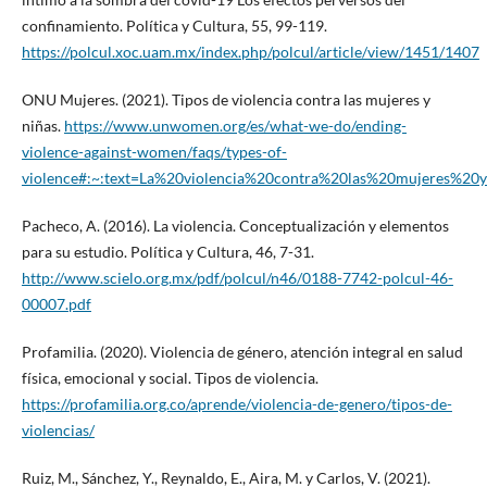
confinamiento. Política y Cultura, 55, 99-119.
https://polcul.xoc.uam.mx/index.php/polcul/article/view/1451/1407
ONU Mujeres. (2021). Tipos de violencia contra las mujeres y
niñas.
https://www.unwomen.org/es/what-we-do/ending-
violence-against-women/faqs/types-of-
violence#:~:text=La%20violencia%20contra%20las%20mujeres%
Pacheco, A. (2016). La violencia. Conceptualización y elementos
para su estudio. Política y Cultura, 46, 7-31.
http://www.scielo.org.mx/pdf/polcul/n46/0188-7742-polcul-46-
00007.pdf
Profamilia. (2020). Violencia de género, atención integral en salud
física, emocional y social. Tipos de violencia.
https://profamilia.org.co/aprende/violencia-de-genero/tipos-de-
violencias/
Ruiz, M., Sánchez, Y., Reynaldo, E., Aira, M. y Carlos, V. (2021).