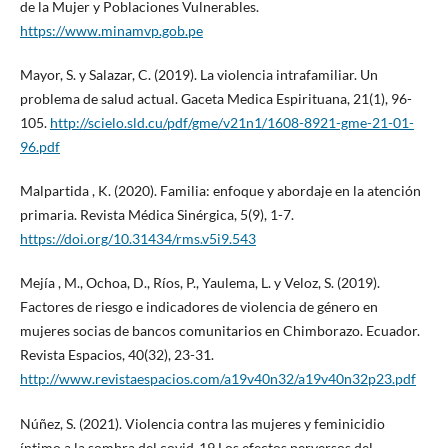
de la Mujer y Poblaciones Vulnerables.
https://www.minamvp.gob.pe
Mayor, S. y Salazar, C. (2019). La violencia intrafamiliar. Un
problema de salud actual. Gaceta Medica Espirituana, 21(1), 96-
105.
http://scielo.sld.cu/pdf/gme/v21n1/1608-8921-gme-21-01-
96.pdf
Malpartida , K. (2020). Familia: enfoque y abordaje en la atención
primaria. Revista Médica Sinérgica, 5(9), 1-7.
https://doi.org/10.31434/rms.v5i9.543
Mejía , M., Ochoa, D., Ríos, P., Yaulema, L. y Veloz, S. (2019).
Factores de riesgo e indicadores de violencia de género en
mujeres socias de bancos comunitarios en Chimborazo. Ecuador.
Revista Espacios, 40(32), 23-31.
http://www.revistaespacios.com/a19v40n32/a19v40n32p23.pdf
Núñez, S. (2021). Violencia contra las mujeres y feminicidio
íntimo a la sombra del covid-19 Los efectos perversos del