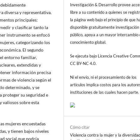
an debidamente
Investigación & Desarrollo provee acc
a diversa y representativa.
libre a su contenido a quienes se regist
umentos principales:
la página web bajo el principio de que h
edir y clasificar tanto la
disponible gratuitamente investigación 
imer instrumento se enfocó
público, apoya a un mayor intercambio
 mujeres, categorizando los
conocimiento global.
 y económica. El segundo
Se ejecuta bajo Licencia Creative Co
el entorno familiar,
CC BY-NC 4.0.
nucleares, extendidas y
btener información precisa
Ni el envío, ni el procesamiento de los
formas de violencia según el
artículos implica costos para los autore
odo determinado, y se
instituciones de las cuales hacen parte.
ra proteger su seguridad e
y valiosos sobre esta
 las mujeres encuestadas
Cómo citar
as, y tienen bajos niveles
Violencia contra la mujer y la diversida
dad social que podría