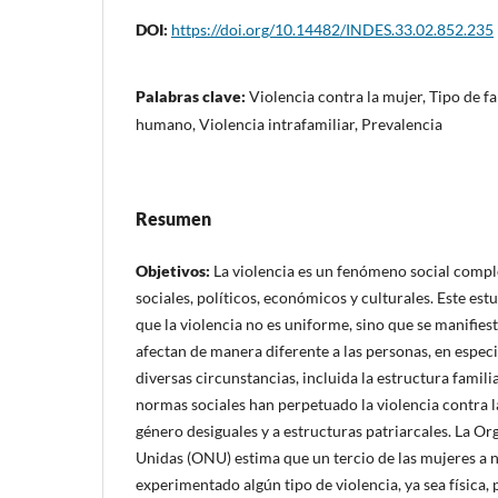
DOI:
https://doi.org/10.14482/INDES.33.02.852.235
Palabras clave:
Violencia contra la mujer, Tipo de f
humano, Violencia intrafamiliar, Prevalencia
Resumen
Objetivos
:
La violencia es un fenómeno social compl
sociales, políticos, económicos y culturales. Este est
que la violencia no es uniforme, sino que se manifies
afectan de manera diferente a las personas, en especi
diversas circunstancias, incluida la estructura famili
normas sociales han perpetuado la violencia contra l
género desiguales y a estructuras patriarcales. La O
Unidas (ONU) estima que un tercio de las mujeres a 
experimentado algún tipo de violencia, ya sea física, 