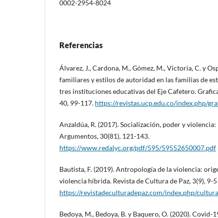
0002-2954-8024
Referencias
Álvarez, J., Cardona, M., Gómez, M., Victoria, C. y Os
familiares y estilos de autoridad en las familias de es
tres instituciones educativas del Eje Cafetero. Grafic
40, 99-117.
https://revistas.ucp.edu.co/index.php/gr
Anzaldúa, R. (2017). Socialización, poder y violencia: 
Argumentos, 30(81), 121-143.
https://www.redalyc.org/pdf/595/59552650007.pdf
Bautista, F. (2019). Antropología de la violencia: orig
violencia híbrida. Revista de Cultura de Paz, 3(9), 9-5
https://revistadeculturadepaz.com/index.php/cultur
Bedoya, M., Bedoya, B. y Baquero, O. (2020). Covid-19