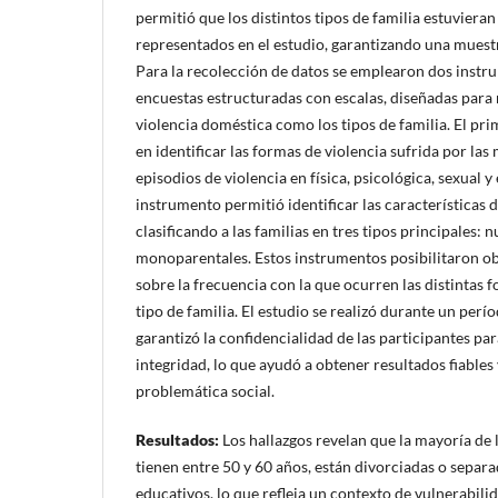
permitió que los distintos tipos de familia estuvier
representados en el estudio, garantizando una muestr
Para la recolección de datos se emplearon dos instr
encuestas estructuradas con escalas, diseñadas para m
violencia doméstica como los tipos de familia. El pr
en identificar las formas de violencia sufrida por las
episodios de violencia en física, psicológica, sexual
instrumento permitió identificar las características d
clasificando a las familias en tres tipos principales: 
monoparentales. Estos instrumentos posibilitaron o
sobre la frecuencia con la que ocurren las distintas 
tipo de familia. El estudio se realizó durante un perí
garantizó la confidencialidad de las participantes pa
integridad, lo que ayudó a obtener resultados fiables 
problemática social.
Resultados
:
Los hallazgos revelan que la mayoría de
tienen entre 50 y 60 años, están divorciadas o separad
educativos, lo que refleja un contexto de vulnerabili