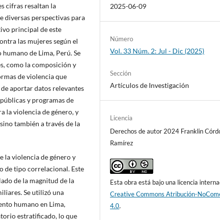
 cifras resaltan la
2025-06-09
e diversas perspectivas para
ivo principal de este
Número
contra las mujeres según el
Vol. 33 Núm. 2: Jul - Dic (2025)
to humano de Lima, Perú. Se
es, como la composición y
Sección
formas de violencia que
Artículos de Investigación
n de aportar datos relevantes
s públicas y programas de
a la violencia de género, y
Licencia
ino también a través de la
Derechos de autor 2024 Franklin Córd
Ramírez
e la violencia de género y
o de tipo correlacional. Este
llado de la magnitud de la
Esta obra está bajo una licencia interna
liares. Se utilizó una
Creative Commons Atribución-NoCome
iento humano en Lima,
4.0
.
orio estratificado, lo que