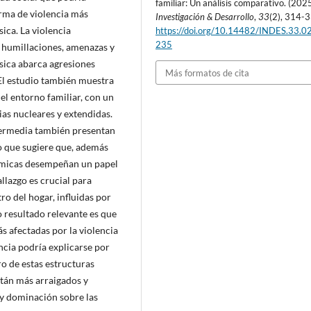
familiar: Un análisis comparativo. (2025
orma de violencia más
Investigación & Desarrollo
,
33
(2), 314-
sica. La violencia
https://doi.org/10.14482/INDES.33.0
235
 humillaciones, amenazas y
sica abarca agresiones
Más formatos de cita
 El estudio también muestra
l entorno familiar, con un
ias nucleares y extendidas.
termedia también presentan
o que sugiere que, además
nómicas desempeñan un papel
llazgo es crucial para
o del hogar, influidas por
o resultado relevante es que
s afectadas por la violencia
ncia podría explicarse por
ro de estas estructuras
stán más arraigados y
 y dominación sobre las