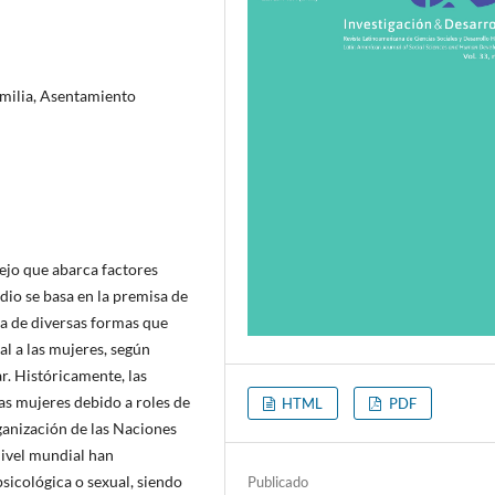
amilia, Asentamiento
ejo que abarca factores
udio se basa en la premisa de
ta de diversas formas que
al a las mujeres, según
ar. Históricamente, las
as mujeres debido a roles de
HTML
PDF
rganización de las Naciones
nivel mundial han
psicológica o sexual, siendo
Publicado