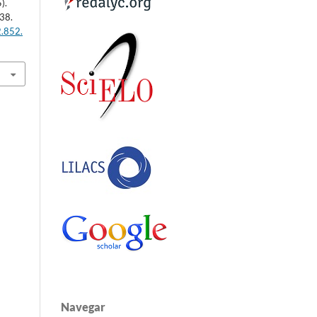
).
338.
2.852.
Navegar