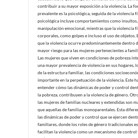
contribuir a su mayor exposición a la violencia. La f
prevalente es la psicológica, seguida de la violencia fí
psicológica incluye comportamientos como insultos,
manipulación emocional, mientras que la violencia fí
corporales, como golpes e incluso el uso de objetos.
que la violencia ocurre predominantemente dentro de
mayor riesgo para las mujeres pertenecientes a famil
Las mujeres que viven en condiciones de pobreza in
una mayor prevalencia de violencia en sus hogares, l
de la estructura familiar, las condiciones socioeco
importante en la perpetuación de la violencia. Este ha
entender cómo las dinámicas de poder y control dentr
la pobreza, contribuyen a la violencia de género. Otr
las mujeres de familias nucleares y extendidas son má
que aquellas de familias monoparentales. Esta difere
las dinámicas de poder y control que se ejercen dent
familiares, donde los roles de género tradicionales e
facilitan la violencia como un mecanismo de control