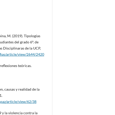
pina, M. (2019). Tipologías
tudiantes del grado 6°. de
as Disciplinaras de la UCP,
afias/article/view/2644/2420
reflexiones teóricas.
en, causas y realidad de la
1.
apaz/article/view/62/38
 y la violencia contra la