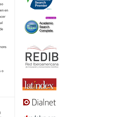
eso
ren en
acer
al
 de
mmons
s o
d