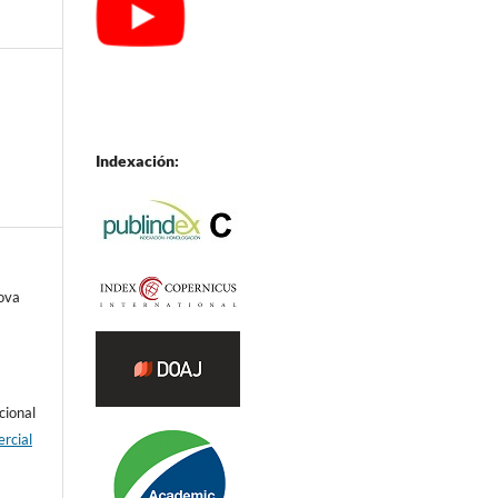
Indexación:
ova
cional
rcial