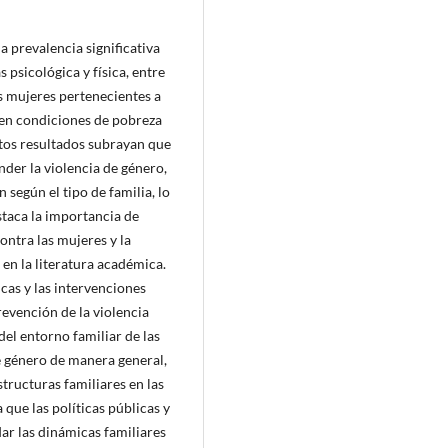
a prevalencia significativa
 psicológica y física, entre
s mujeres pertenecientes a
n en condiciones de pobreza
stos resultados subrayan que
nder la violencia de género,
 según el tipo de familia, lo
estaca la importancia de
contra las mujeres y la
 en la literatura académica.
icas y las intervenciones
revención de la violencia
del entorno familiar de las
e género de manera general,
structuras familiares en las
 que las políticas públicas y
ar las dinámicas familiares