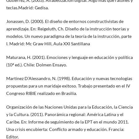
Gutiérrez, A. (2003). Alfabetización digital. Algo más que ratones y
teclas.Madrid: Gedisa.
Jonassen, D. (2000). El diseño de entornos constructivistas de
aprendizaje. En: Reigeluth, Ch. Diseño de la instrucción teorías y
modelos. Un nuevo paradigma de la teoría de la instrucción, parte
I. Madrid: Mc Graw Hill, Aula XXI Santillana
Maturana, H. (2001). Emociones y lenguaje en educación y política
(10ª ed.). Chile: Dolmen Ensayo.
Martínez D’Alessandro, N. (1998). Educación y nuevas tecnologías
propuestas para un maridaje exitoso. Trabajo presentado en el IV
Congreso RIBIE realizado en Brasilia.
Organización de las Naciones Unidas para la Educación, la Ciencia
y la Cultura. (2011). Panorámica regional: América Latina y el
Caribe. En: Informe de seguimiento de la EPT en el mundo 2011.
Una crisis encubierta: Conflicto armado y educación. Francia:
Editor.