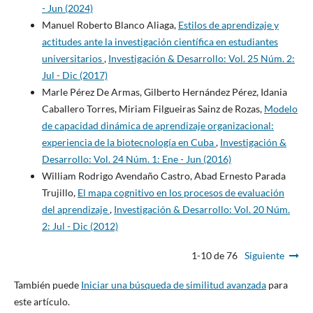
- Jun (2024)
Manuel Roberto Blanco Aliaga,
Estilos de aprendizaje y
actitudes ante la investigación científica en estudiantes
universitarios
,
Investigación & Desarrollo: Vol. 25 Núm. 2:
Jul - Dic (2017)
Marle Pérez De Armas, Gilberto Hernández Pérez, Idania
Caballero Torres, Miriam Filgueiras Sainz de Rozas,
Modelo
de capacidad dinámica de aprendizaje organizacional:
experiencia de la biotecnología en Cuba
,
Investigación &
Desarrollo: Vol. 24 Núm. 1: Ene - Jun (2016)
William Rodrigo Avendaño Castro, Abad Ernesto Parada
Trujillo,
El mapa cognitivo en los procesos de evaluación
del aprendizaje
,
Investigación & Desarrollo: Vol. 20 Núm.
2: Jul - Dic (2012)
1-10 de 76
Siguiente
También puede
Iniciar una búsqueda de similitud avanzada
para
este artículo.