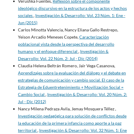
Verushka Fuentes,
Reflexión sobre el componente
ideológico discursivo en la estructura de los actos y hechos
sociales
,
Investigación & Desarrollo: Vol. 23 Núm. 1: Ene -
Jun (2015)
Carlos Minotta Valencia, Nancy Eliana Gallo Restrepo,
Yeison Arcadio Meneses Copete,
Caracterización
poblacional vista desde la perspectiva del desarrollo
humano y el enfoque diferencial
,
Investigación &
Desarrollo: Vol. 22 Núm. 2: Jul - Dic (2014)
Claudia Helena Beltrán Romero, Jair Vega Casanova,
Aprendizajes sobre la evaluación del diálogo y el debate en
estrategias de comunicación y cambio social. El caso de la
Estrategia de Eduentretenimiento + Movilización Social =
Cambio Social
,
Investigación & Desarrollo: Vol. 20 Núm. 2:
Jul - Dic (2012)
Nancy Milena Pedraza Avila, Jemay Mosquera Téllez ,
Investigación pedagógica para solución de conflictos desde
la educación de la primera infancia como aporte a la paz
territorial
,
Investigación & Desarrollo: Vol. 32 Núm. 1: Ene