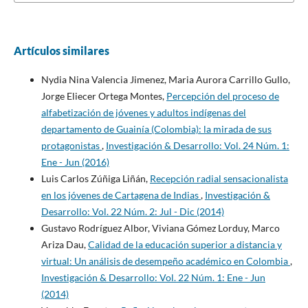
Artículos similares
Nydia Nina Valencia Jimenez, Maria Aurora Carrillo Gullo,
Jorge Eliecer Ortega Montes,
Percepción del proceso de
alfabetización de jóvenes y adultos indígenas del
departamento de Guainía (Colombia): la mirada de sus
protagonistas
,
Investigación & Desarrollo: Vol. 24 Núm. 1:
Ene - Jun (2016)
Luis Carlos Zúñiga Liñán,
Recepción radial sensacionalista
en los jóvenes de Cartagena de Indias
,
Investigación &
Desarrollo: Vol. 22 Núm. 2: Jul - Dic (2014)
Gustavo Rodríguez Albor, Viviana Gómez Lorduy, Marco
Ariza Dau,
Calidad de la educación superior a distancia y
virtual: Un análisis de desempeño académico en Colombia
,
Investigación & Desarrollo: Vol. 22 Núm. 1: Ene - Jun
(2014)