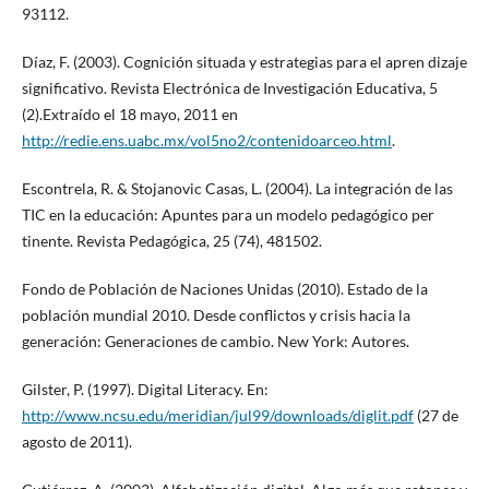
93­112.
Díaz, F. (2003). Cognición situada y estrategias para el apren dizaje
significativo. Revista Electrónica de Investigación Educativa, 5
(2).Extraído el 18 mayo, 2011 en
http://redie.ens.uabc.mx/vol5no2/contenido­arceo.html
.
Escontrela, R. & Stojanovic Casas, L. (2004). La integración de las
TIC en la educación: Apuntes para un modelo pedagógico per
tinente. Revista Pedagógica, 25 (74), 481­502.
Fondo de Población de Naciones Unidas (2010). Estado de la
población mundial 2010. Desde conflictos y crisis hacia la
generación: Generaciones de cambio. New York: Autores.
Gilster, P. (1997). Digital Literacy. En:
http://www.ncsu.edu/meridian/jul99/downloads/diglit.pdf
(27 de
agosto de 2011).